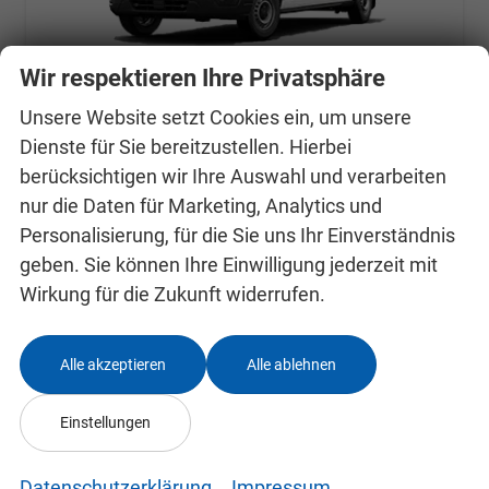
Wir respektieren Ihre Privatsphäre
Unsere Website setzt Cookies ein, um unsere
Dienste für Sie bereitzustellen. Hierbei
Ford Transit
Trend Kasten 350 L3 H2 (Trend) 2.0 TDCi 96kW (131 PS) 6-Gang Schaltgetriebe
berücksichtigen wir Ihre Auswahl und verarbeiten
unverbindliche Lieferzeit:
6 Wochen
Neuwagen
nur die Daten für Marketing, Analytics und
Personalisierung, für die Sie uns Ihr Einverständnis
Fahrzeugnr.
24995035
Getriebe
Schaltgetriebe
geben. Sie können Ihre Einwilligung jederzeit mit
Kraftstoff
Diesel
Außenfarbe
Weiß, Frost-Weiß (PN3GZ0)
Wirkung für die Zukunft widerrufen.
Leistung
96 kW (131 PS)
36.190,– €
Details
Alle akzeptieren
Alle ablehnen
incl. 19% MwSt.
Verbrauch kombiniert:
7,90 l/100km
CO
-Emissionen:
206,00 g/km
Einstellungen
2
Datenschutzerklärung
Impressum