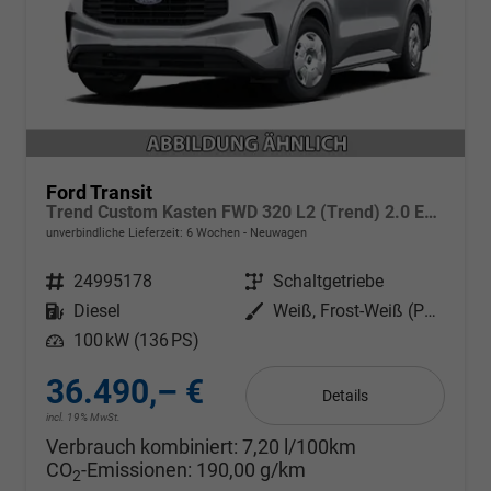
Ford Transit
Trend Custom Kasten FWD 320 L2 (Trend) 2.0 EcoBlue 100kW (136 PS) 6-Gang Schaltgetriebe
unverbindliche Lieferzeit:
6 Wochen
Neuwagen
Fahrzeugnr.
24995178
Getriebe
Schaltgetriebe
Kraftstoff
Diesel
Außenfarbe
Weiß, Frost-Weiß (PN3GZ0)
Leistung
100 kW (136 PS)
36.490,– €
Details
incl. 19% MwSt.
Verbrauch kombiniert:
7,20 l/100km
CO
-Emissionen:
190,00 g/km
2