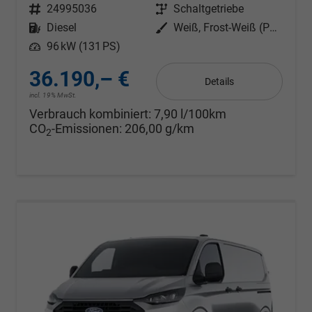
Fahrzeugnr.
24995036
Getriebe
Schaltgetriebe
Kraftstoff
Diesel
Außenfarbe
Weiß, Frost-Weiß (PN3GZ0)
Leistung
96 kW (131 PS)
36.190,– €
Details
incl. 19% MwSt.
Verbrauch kombiniert:
7,90 l/100km
CO
-Emissionen:
206,00 g/km
2