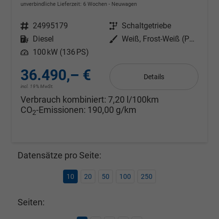
unverbindliche Lieferzeit:
6 Wochen
Neuwagen
Fahrzeugnr.
24995179
Getriebe
Schaltgetriebe
Kraftstoff
Diesel
Außenfarbe
Weiß, Frost-Weiß (PN3GZ0)
Leistung
100 kW (136 PS)
36.490,– €
Details
incl. 19% MwSt.
Verbrauch kombiniert:
7,20 l/100km
CO
-Emissionen:
190,00 g/km
2
Datensätze pro Seite:
10
20
50
100
250
Seiten: