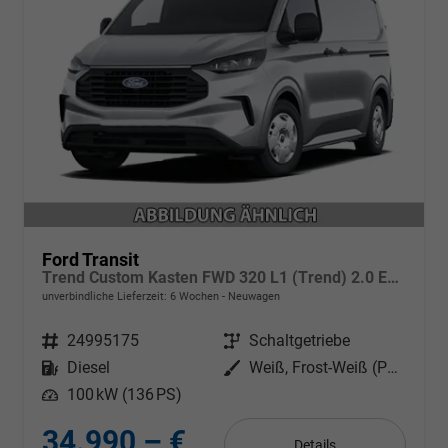
Ford Transit
Trend Custom Kasten FWD 320 L1 (Trend) 2.0 EcoBlue 100kW (136 PS) 6-Gang Schaltgetriebe
unverbindliche Lieferzeit:
6 Wochen
Neuwagen
Fahrzeugnr.
24995175
Getriebe
Schaltgetriebe
Kraftstoff
Diesel
Außenfarbe
Weiß, Frost-Weiß (PN3GZ0)
Leistung
100 kW (136 PS)
34.990,– €
Details