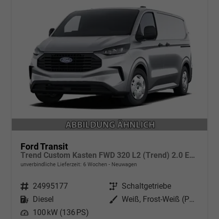
Ford Transit
Trend Custom Kasten FWD 320 L2 (Trend) 2.0 EcoBlue 100kW (136 PS) 6-Gang Schaltgetriebe
unverbindliche Lieferzeit:
6 Wochen
Neuwagen
Fahrzeugnr.
24995177
Getriebe
Schaltgetriebe
Kraftstoff
Diesel
Außenfarbe
Weiß, Frost-Weiß (PN3GZ0)
Leistung
100 kW (136 PS)