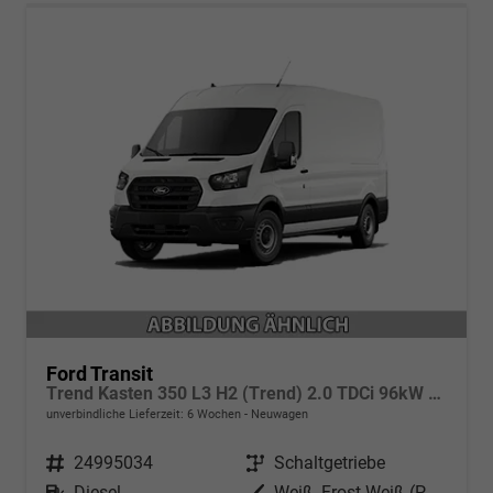
Ford Transit
Trend Kasten 350 L3 H2 (Trend) 2.0 TDCi 96kW (131 PS) 6-Gang Schaltgetriebe
unverbindliche Lieferzeit:
6 Wochen
Neuwagen
Fahrzeugnr.
24995034
Getriebe
Schaltgetriebe
Kraftstoff
Diesel
Außenfarbe
Weiß, Frost-Weiß (PN3GZ0)