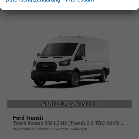
Ford Transit
Trend Kasten 350 L3 H2 (Trend) 2.0 TDCi 96kW (131 PS) 6-Gang Schaltgetriebe
unverbindliche Lieferzeit:
6 Wochen
Neuwagen