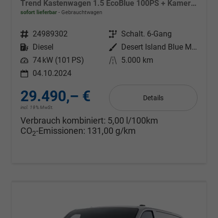
Trend Kastenwagen 1.5 EcoBlue 100PS + Kamera+Winterpaket
sofort lieferbar
Gebrauchtwagen
Fahrzeugnr.
24989302
Getriebe
Schalt. 6-Gang
Kraftstoff
Diesel
Außenfarbe
Desert Island Blue Metallic
Leistung
74 kW (101 PS)
Kilometerstand
5.000 km
04.10.2024
29.490,– €
Details
incl. 19% MwSt.
Verbrauch kombiniert:
5,00 l/100km
CO
-Emissionen:
131,00 g/km
2