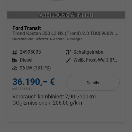
Ford Transit
Trend Kasten 350 L3 H2 (Trend) 2.0 TDCi 96kW (131 PS) 6-Gang Schaltgetriebe
unverbindliche Lieferzeit:
6 Wochen
Neuwagen
Fahrzeugnr.
24995033
Getriebe
Schaltgetriebe
Kraftstoff
Diesel
Außenfarbe
Weiß, Frost-Weiß (PN3GZ0)
Leistung
96 kW (131 PS)
36.190,– €
Details
incl. 19% MwSt.
Verbrauch kombiniert:
7,90 l/100km
CO
-Emissionen:
206,00 g/km
2