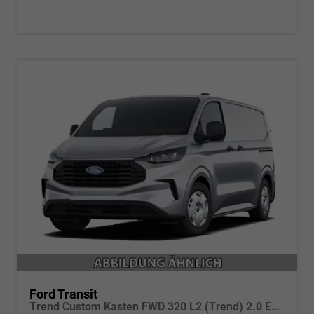
Ford Transit
Trend Custom Kasten FWD 320 L2 (Trend) 2.0 EcoBlue 100kW (136 PS) 6-Gang Schaltgetriebe