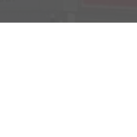
Verkauf
Kemnather Str. 31
Montag bis Freitag
95448 Bayreuth
09:00-18:00 Uhr
Samstag
09:00-16:00 Uhr
Unsere
Kundenbewertungen
Service
Montag bis Freitag
07:00-17:00 Uhr