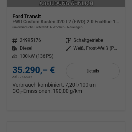
Ford Transit
FWD Custom Kasten 320 L2 (FWD) 2.0 EcoBlue 100kW (136 PS) 6-Gang Schaltgetriebe
unverbindliche Lieferzeit:
6 Wochen
Neuwagen
Fahrzeugnr.
24995176
Getriebe
Schaltgetriebe
Kraftstoff
Diesel
Außenfarbe
Weiß, Frost-Weiß (PN3GZ0)
Leistung
100 kW (136 PS)
35.290,– €
Details
incl. 19% MwSt.
Verbrauch kombiniert:
7,20 l/100km
CO
-Emissionen:
190,00 g/km
2