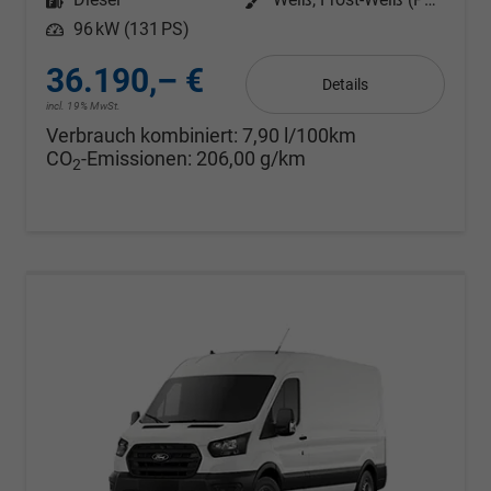
Leistung
96 kW (131 PS)
36.190,– €
Details
incl. 19% MwSt.
Verbrauch kombiniert:
7,90 l/100km
CO
-Emissionen:
206,00 g/km
2