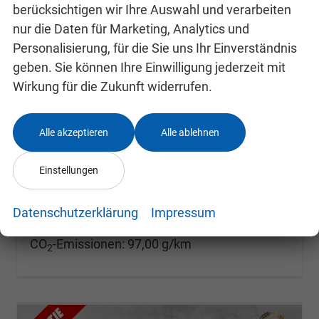
berücksichtigen wir Ihre Auswahl und verarbeiten
nur die Daten für Marketing, Analytics und
Personalisierung, für die Sie uns Ihr Einverständnis
Ford Fiesta
1.0 EcoBoost Titanium Start/Stopp
geben. Sie können Ihre Einwilligung jederzeit mit
sofort lieferbar
Gebrauchtwagen
Wirkung für die Zukunft widerrufen.
Fahrzeugnr.
24995231
Getriebe
Schalt. 6-Gang
Kraftstoff
Benzin
Außenfarbe
Iridium-Schwarz Metallic
Alle akzeptieren
Alle ablehnen
Leistung
74 kW (101 PS)
Kilometerstand
84.300 km
Einstellungen
11.995,– €
Details
Differenzbesteuert
Datenschutzerklärung
Impressum
Verbrauch kombiniert:
4,30 l/100km
CO
-Klasse:
C
2
CO
-Emissionen:
97,00 g/km
2