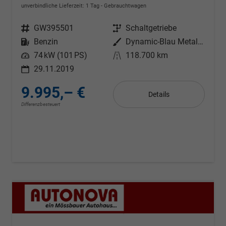
unverbindliche Lieferzeit:
1 Tag
Gebrauchtwagen
Fahrzeugnr.
GW395501
Getriebe
Schaltgetriebe
Kraftstoff
Benzin
Außenfarbe
Dynamic-Blau Metallic
Leistung
74 kW (101 PS)
Kilometerstand
118.700 km
29.11.2019
9.995,– €
Details
Differenzbesteuert