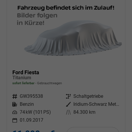
Ford Fiesta
Titanium
sofort lieferbar
Gebrauchtwagen
Fahrzeugnr.
GW395538
Getriebe
Schaltgetriebe
Kraftstoff
Benzin
Außenfarbe
Iridium-Schwarz Metallic
Leistung
74 kW (101 PS)
Kilometerstand
84.300 km
01.09.2017