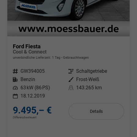
Ford Fiesta
Cool & Connect
unverbindliche Lieferzeit:
1 Tag
Gebrauchtwagen
Fahrzeugnr.
GW394005
Getriebe
Schaltgetriebe
Kraftstoff
Benzin
Außenfarbe
Frost-Weiß
Leistung
63 kW (86 PS)
Kilometerstand
143.265 km
18.12.2019
9.495,– €
Details
Differenzbesteuert