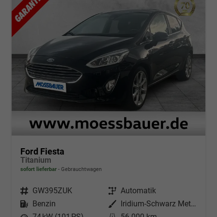
Ford Fiesta
Titanium
sofort lieferbar
Gebrauchtwagen
Fahrzeugnr.
GW395ZUK
Getriebe
Automatik
Kraftstoff
Benzin
Außenfarbe
Iridium-Schwarz Metallic
Leistung
74 kW (101 PS)
Kilometerstand
56.000 km