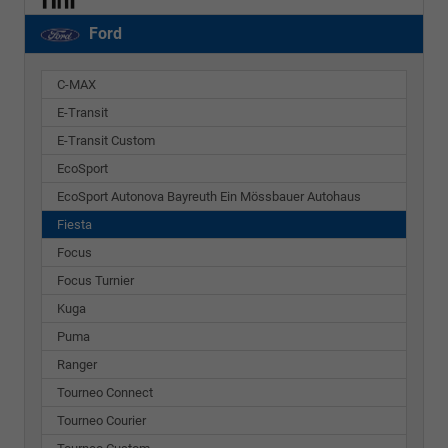
Ford
C-MAX
E-Transit
E-Transit Custom
EcoSport
EcoSport Autonova Bayreuth Ein Mössbauer Autohaus
Fiesta
Focus
Focus Turnier
Kuga
Puma
Ranger
Tourneo Connect
Tourneo Courier