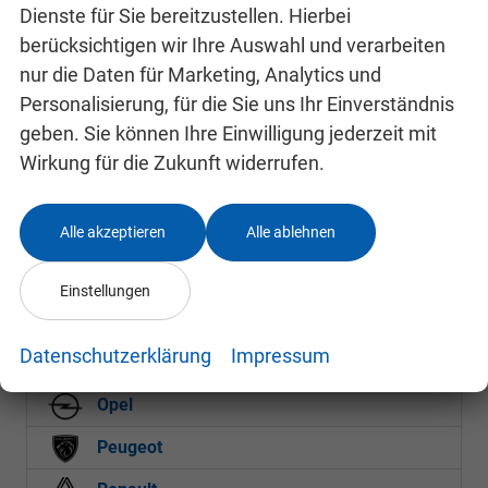
Dienste für Sie bereitzustellen. Hierbei
Tourneo Custom
berücksichtigen wir Ihre Auswahl und verarbeiten
Transit
nur die Daten für Marketing, Analytics und
Transit Connect
Personalisierung, für die Sie uns Ihr Einverständnis
Transit Courier
geben. Sie können Ihre Einwilligung jederzeit mit
Transit Custom
Wirkung für die Zukunft widerrufen.
Hyundai
Alle akzeptieren
Alle ablehnen
Mazda
Mercedes-Benz
Einstellungen
MG
Datenschutzerklärung
Impressum
Nissan
Opel
Peugeot