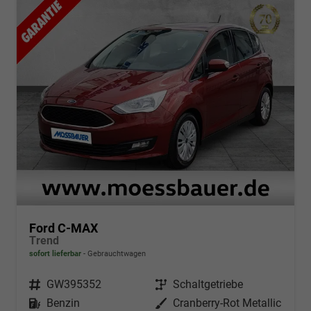
Ford C-MAX
Trend
sofort lieferbar
Gebrauchtwagen
Fahrzeugnr.
GW395352
Getriebe
Schaltgetriebe
Kraftstoff
Benzin
Außenfarbe
Cranberry-Rot Metallic