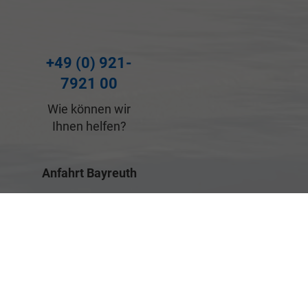
+49 (0) 921-
7921 00
Wie können wir
Ihnen helfen?
Anfahrt Bayreuth