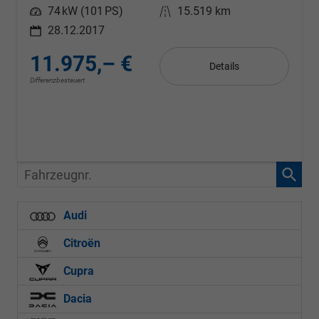
Leistung
74 kW (101 PS)
Kilometerstand
15.519 km
28.12.2017
11.975,– €
Details
Differenzbesteuert
Fahrzeugnr.
Audi
Citroën
Cupra
Dacia