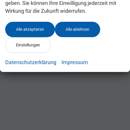
geben. Sie können Ihre Einwilligung jederzeit mit
Wirkung für die Zukunft widerrufen.
Kontaktaufnahme
Alle akzeptieren
Alle ablehnen
Können wir Ihnen behilflich
Einstellungen
sein?
Wir
freuen
uns auf Sie!
Datenschutzerklärung
Impressum