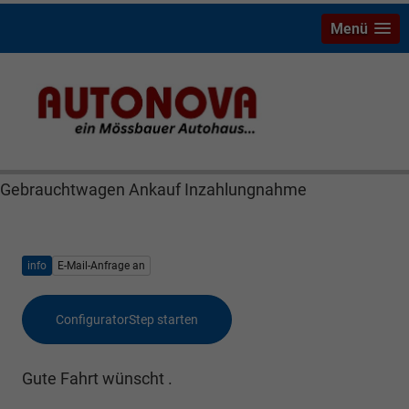
Menü
Ford Transit Custom Mössbauer Autonova Bayreuth
MGS Stock Wunsiedel Wiesau Marktredwitz Autohaus
Neuwagen Finanzierung Leasing günstig
Gebrauchtwagen Ankauf Inzahlungnahme
info
E-Mail-Anfrage an
ConfiguratorStep starten
Gute Fahrt wünscht .