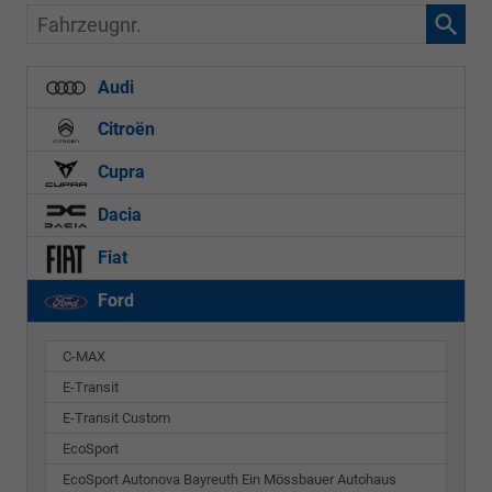
Fahrzeugnr.
Audi
Citroën
Cupra
Dacia
Fiat
Ford
C-MAX
E-Transit
E-Transit Custom
EcoSport
EcoSport Autonova Bayreuth Ein Mössbauer Autohaus