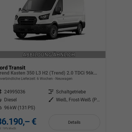
ord Transit
Trend Kasten 350 L3 H2 (Trend) 2.0 TDCi 96kW (131 PS) 6-Gang Schaltgetriebe
verbindliche Lieferzeit:
6 Wochen
Neuwagen
ahrzeugnr.
24995036
Getriebe
Schaltgetriebe
Kraftstoff
Diesel
Außenfarbe
Weiß, Frost-Weiß (PN3GZ0)
eistung
96 kW (131 PS)
36.190,– €
Details
cl. 19% MwSt.