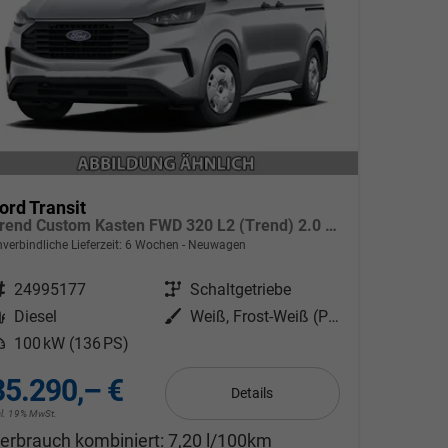
ord Transit
Trend Custom Kasten FWD 320 L2 (Trend) 2.0 EcoBlue 100kW (136 PS) 6-Gang Schaltgetriebe
verbindliche Lieferzeit:
6 Wochen
Neuwagen
ahrzeugnr.
24995177
Getriebe
Schaltgetriebe
Kraftstoff
Diesel
Außenfarbe
Weiß, Frost-Weiß (PN3GZ0)
eistung
100 kW (136 PS)
35.290,– €
Details
cl. 19% MwSt.
erbrauch kombiniert:
7,20 l/100km