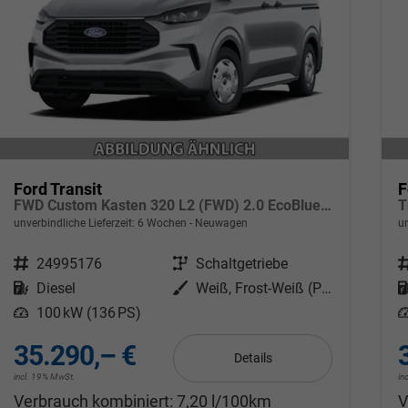
Ford Transit
F
FWD Custom Kasten 320 L2 (FWD) 2.0 EcoBlue 100kW (136 PS) 6-Gang Schaltgetriebe
unverbindliche Lieferzeit:
6 Wochen
Neuwagen
un
Fahrzeugnr.
24995176
Getriebe
Schaltgetriebe
F
Kraftstoff
Diesel
Außenfarbe
Weiß, Frost-Weiß (PN3GZ0)
Leistung
100 kW (136 PS)
L
35.290,– €
Details
incl. 19% MwSt.
in
Verbrauch kombiniert:
7,20 l/100km
V