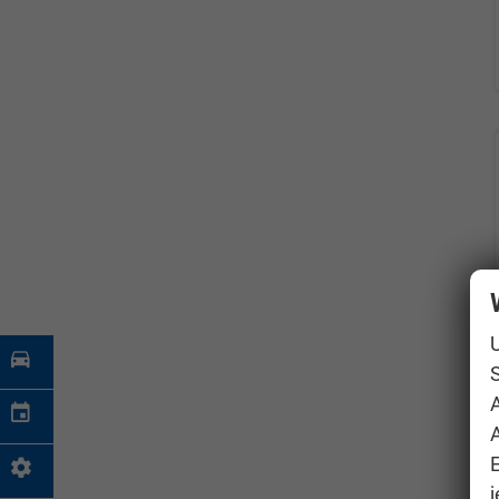
S
A
j