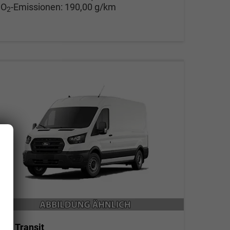
CO
-Emissionen:
190,00 g/km
2
ord Transit