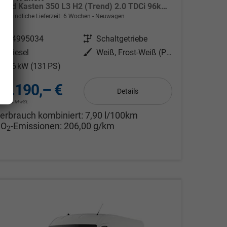
Trend Kasten 350 L3 H2 (Trend) 2.0 TDCi 96kW (131 PS) 6-Gang Schaltgetriebe
verbindliche Lieferzeit:
6 Wochen
Neuwagen
ahrzeugnr.
24995034
Getriebe
Schaltgetriebe
Kraftstoff
Diesel
Außenfarbe
Weiß, Frost-Weiß (PN3GZ0)
eistung
96 kW (131 PS)
36.190,– €
Details
cl. 19% MwSt.
erbrauch kombiniert:
7,90 l/100km
CO
-Emissionen:
206,00 g/km
2