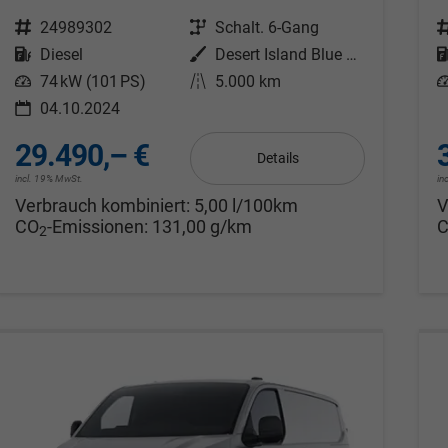
Fahrzeugnr.
24989302
Getriebe
Schalt. 6-Gang
F
Kraftstoff
Diesel
Außenfarbe
Desert Island Blue Metallic
Leistung
74 kW (101 PS)
Kilometerstand
5.000 km
L
04.10.2024
29.490,– €
Details
incl. 19% MwSt.
in
Verbrauch kombiniert:
5,00 l/100km
V
CO
-Emissionen:
131,00 g/km
2