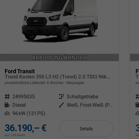
Ford Transit
F
Trend Kasten 350 L3 H2 (Trend) 2.0 TDCi 96kW (131 PS) 6-Gang Schaltgetriebe
unverbindliche Lieferzeit:
6 Wochen
Neuwagen
un
Fahrzeugnr.
24995035
Getriebe
Schaltgetriebe
F
Kraftstoff
Diesel
Außenfarbe
Weiß, Frost-Weiß (PN3GZ0)
Leistung
96 kW (131 PS)
L
36.190,– €
Details
incl. 19% MwSt.
in