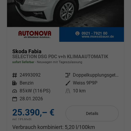
Skoda Fabia
SELECTION DSG PDC v+h KLIMAAUTOMATIK
sofort lieferbar
Neuwagen mit Tageszulassung
Fahrzeugnr.
24993092
Getriebe
Doppelkupplungsgetriebe (DSG)
Kraftstoff
Benzin
Außenfarbe
Weiss 9P9P
Leistung
85 kW (116 PS)
Kilometerstand
10 km
28.01.2026
25.390,– €
Details
incl. 19% MwSt.
Verbrauch kombiniert:
5,20 l/100km