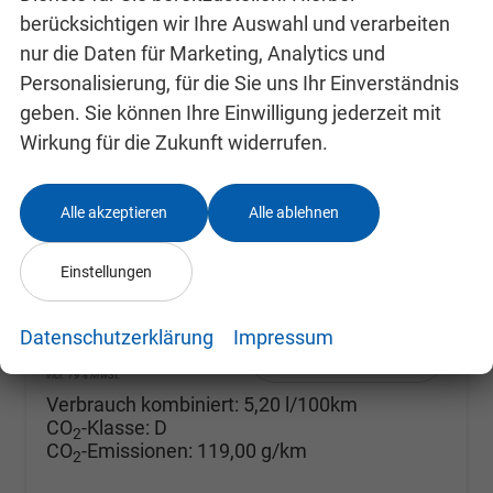
berücksichtigen wir Ihre Auswahl und verarbeiten
nur die Daten für Marketing, Analytics und
Personalisierung, für die Sie uns Ihr Einverständnis
geben. Sie können Ihre Einwilligung jederzeit mit
Skoda Fabia
Selection ACC+SHZ+KAMERA+PDC+LED
Wirkung für die Zukunft widerrufen.
unverbindliche Lieferzeit: SOFORT
Neuwagen mit Tageszulassung
Fahrzeugnr.
24993096
Getriebe
Doppelkupplungsgetriebe (DSG)
Alle akzeptieren
Alle ablehnen
Kraftstoff
Benzin
Außenfarbe
Black-Magic Perleffekt
Leistung
85 kW (116 PS)
Kilometerstand
10 km
Einstellungen
10.09.2025
Datenschutzerklärung
Impressum
24.680,– €
Details
incl. 19% MwSt.
Verbrauch kombiniert:
5,20 l/100km
CO
-Klasse:
D
2
CO
-Emissionen:
119,00 g/km
2