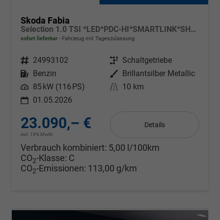
Skoda Fabia
Selection 1.0 TSI *LED*PDC-HI*SMARTLINK*SHZ*BLUETOOTH*FRONT-ASSIST
sofort lieferbar
Fahrzeug mit Tageszulassung
Fahrzeugnr.
24993102
Getriebe
Schaltgetriebe
Kraftstoff
Benzin
Außenfarbe
Brillantsilber Metallic
Leistung
85 kW (116 PS)
Kilometerstand
10 km
01.05.2026
23.090,– €
Details
incl. 19% MwSt.
Verbrauch kombiniert:
5,00 l/100km
CO
-Klasse:
C
2
CO
-Emissionen:
113,00 g/km
2