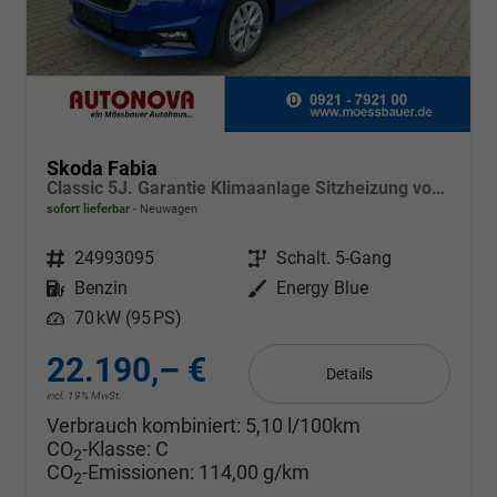
Skoda Fabia
Classic 5J. Garantie Klimaanlage Sitzheizung vorn Virtuelles Cockpit Kamera PDC v+h
sofort lieferbar
Neuwagen
Fahrzeugnr.
24993095
Getriebe
Schalt. 5-Gang
Kraftstoff
Benzin
Außenfarbe
Energy Blue
Leistung
70 kW (95 PS)
22.190,– €
Details
incl. 19% MwSt.
Verbrauch kombiniert:
5,10 l/100km
CO
-Klasse:
C
2
CO
-Emissionen:
114,00 g/km
2