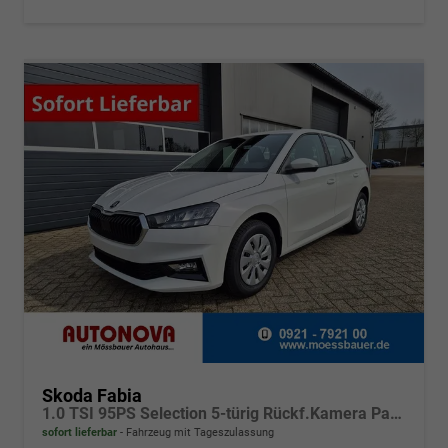
Skoda Fabia
1.0 TSI 95PS Selection 5-türig Rückf.Kamera Parksensoren Sitzheizung Multifunktionslenkrad Klima Skoda-Radio Bluetooth Touchscreen Tempomat Nebelsch. Apple CarPlay + Android Auto
sofort lieferbar
Fahrzeug mit Tageszulassung