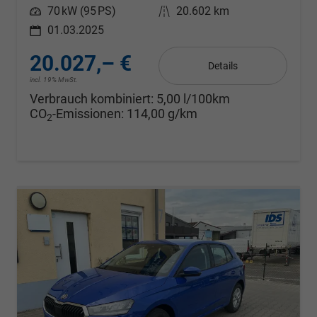
Leistung
70 kW (95 PS)
Kilometerstand
20.602 km
01.03.2025
20.027,– €
Details
incl. 19% MwSt.
Verbrauch kombiniert:
5,00 l/100km
CO
-Emissionen:
114,00 g/km
2