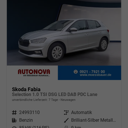
Skoda Fabia
Selection 1.0 TSI DSG LED DAB PDC Lane
unverbindliche Lieferzeit:
7 Tage
Neuwagen
Fahrzeugnr.
24993110
Getriebe
Automatik
Kraftstoff
Benzin
Außenfarbe
Brilliant-Silber Metallic
Leistung
85 kW (116 PS)
Kilometerstand
9 km