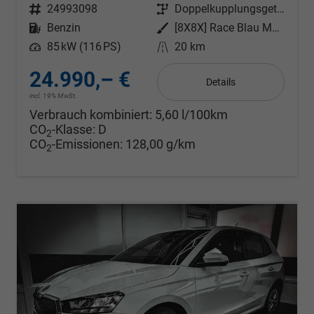
Fahrzeugnr.
24993098
Getriebe
Doppelkupplungsgetriebe (DSG)
Kraftstoff
Benzin
Außenfarbe
[8X8X] Race Blau Metallic
Leistung
85 kW (116 PS)
Kilometerstand
20 km
24.990,– €
Details
incl. 19% MwSt.
Verbrauch kombiniert:
5,60 l/100km
CO
-Klasse:
D
2
CO
-Emissionen:
128,00 g/km
2