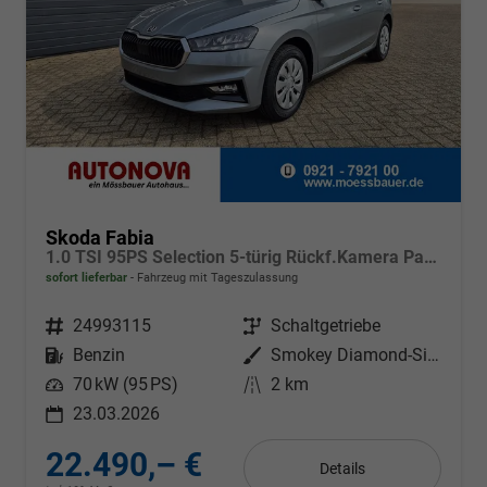
Skoda Fabia
1.0 TSI 95PS Selection 5-türig Rückf.Kamera Parksensoren Sitzheizung Multifunktionslenkrad Klima Skoda-Radio Bluetooth Touchscreen Tempomat Nebelsch. Apple CarPlay + Android Auto
sofort lieferbar
Fahrzeug mit Tageszulassung
Fahrzeugnr.
24993115
Getriebe
Schaltgetriebe
Kraftstoff
Benzin
Außenfarbe
Smokey Diamond-Silber Metallic
Leistung
70 kW (95 PS)
Kilometerstand
2 km
23.03.2026
22.490,– €
Details