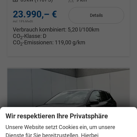
23.990,– €
Details
incl. 19% MwSt.
Verbrauch kombiniert:
5,20 l/100km
CO
-Klasse:
D
2
CO
-Emissionen:
119,00 g/km
2
Wir respektieren Ihre Privatsphäre
Unsere Website setzt Cookies ein, um unsere
Dienste für Sie bereitzustellen. Hierbei