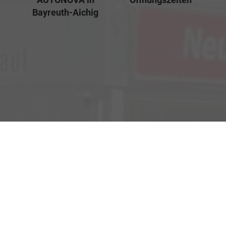
Bayreuth-Aichig
Verkauf
Kemnather Str. 31
Montag bis Freitag
95448 Bayreuth
09:00-18:00 Uhr
Samstag