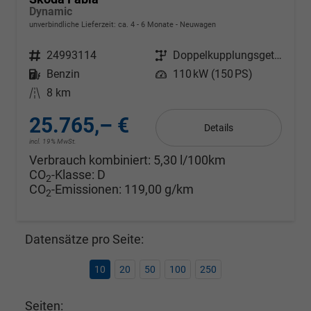
Dynamic
unverbindliche Lieferzeit: ca. 4 - 6 Monate
Neuwagen
Fahrzeugnr.
24993114
Getriebe
Doppelkupplungsgetriebe (DSG)
Kraftstoff
Benzin
Leistung
110 kW (150 PS)
Kilometerstand
8 km
25.765,– €
Details
incl. 19% MwSt.
Verbrauch kombiniert:
5,30 l/100km
CO
-Klasse:
D
2
CO
-Emissionen:
119,00 g/km
2
Datensätze pro Seite:
10
20
50
100
250
Seiten: