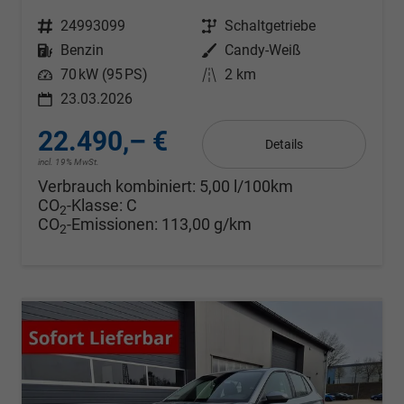
Fahrzeugnr.
24993099
Getriebe
Schaltgetriebe
Kraftstoff
Benzin
Außenfarbe
Candy-Weiß
Leistung
70 kW (95 PS)
Kilometerstand
2 km
23.03.2026
22.490,– €
Details
incl. 19% MwSt.
Verbrauch kombiniert:
5,00 l/100km
CO
-Klasse:
C
2
CO
-Emissionen:
113,00 g/km
2