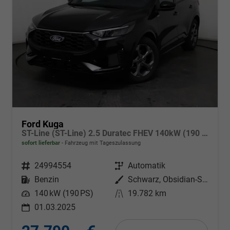
Ford Kuga
ST-Line (ST-Line) 2.5 Duratec FHEV 140kW (190 PS) Automatikgetriebe
sofort lieferbar
Fahrzeug mit Tageszulassung
Fahrzeugnr.
24994554
Getriebe
Automatik
Kraftstoff
Benzin
Außenfarbe
Schwarz, Obsidian-Schwarz Metallic (PN4GM0)
Leistung
140 kW (190 PS)
Kilometerstand
19.782 km
01.03.2025