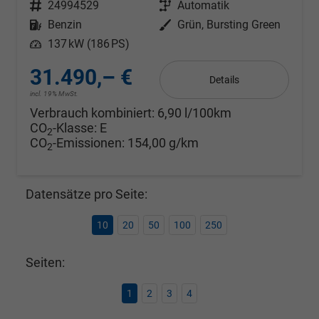
Fahrzeugnr.
24994529
Getriebe
Automatik
Kraftstoff
Benzin
Außenfarbe
Grün, Bursting Green
Leistung
137 kW (186 PS)
31.490,– €
Details
incl. 19% MwSt.
Verbrauch kombiniert:
6,90 l/100km
CO
-Klasse:
E
2
CO
-Emissionen:
154,00 g/km
2
Datensätze pro Seite:
10
20
50
100
250
Seiten:
1
2
3
4