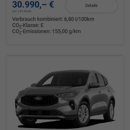
30.990,– €
Details
incl. 19% MwSt.
Verbrauch kombiniert:
6,80 l/100km
CO
-Klasse:
E
2
CO
-Emissionen:
155,00 g/km
2