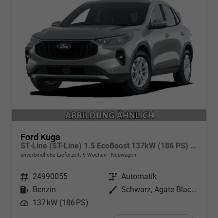
Ford Kuga
ST-Line (ST-Line) 1.5 EcoBoost 137kW (186 PS) AT8 FWD
unverbindliche Lieferzeit:
9 Wochen
Neuwagen
Fahrzeugnr.
24990055
Getriebe
Automatik
Kraftstoff
Benzin
Außenfarbe
Schwarz, Agate Black Metallic
Leistung
137 kW (186 PS)