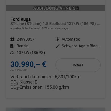
Ford Kuga
ST-Line (ST-Line) 1.5 EcoBoost 137kW (186 PS) AT8 FWD
unverbindliche Lieferzeit:
9 Wochen
Neuwagen
Fahrzeugnr.
24990057
Getriebe
Automatik
Kraftstoff
Benzin
Außenfarbe
Schwarz, Agate Black Metallic
Leistung
137 kW (186 PS)
30.990,– €
Details
incl. 19% MwSt.
Verbrauch kombiniert:
6,80 l/100km
CO
-Klasse:
E
2
CO
-Emissionen:
155,00 g/km
2