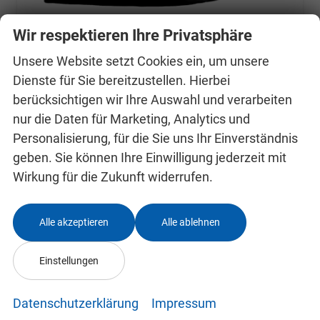
Wir respektieren Ihre Privatsphäre
Unsere Website setzt Cookies ein, um unsere
Ford Kuga
ST-Line (ST-Line) 1.5 EcoBoost 137kW (186 PS) AT8 FWD
Dienste für Sie bereitzustellen. Hierbei
unverbindliche Lieferzeit:
9 Monate
Neuwagen
berücksichtigen wir Ihre Auswahl und verarbeiten
nur die Daten für Marketing, Analytics und
Fahrzeugnr.
24990058
Getriebe
Automatik
Personalisierung, für die Sie uns Ihr Einverständnis
Kraftstoff
Benzin
Außenfarbe
Grau, Magnetic Grau Metallic
geben. Sie können Ihre Einwilligung jederzeit mit
Leistung
137 kW (186 PS)
Wirkung für die Zukunft widerrufen.
31.290,– €
Details
incl. 19% MwSt.
Alle akzeptieren
Alle ablehnen
Verbrauch kombiniert:
6,80 l/100km
CO
-Klasse:
E
2
CO
-Emissionen:
155,00 g/km
Einstellungen
2
Datenschutzerklärung
Impressum