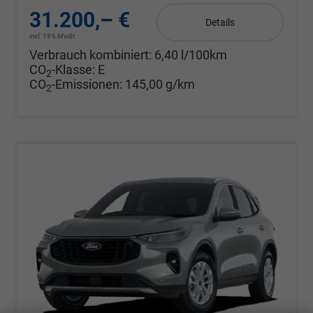
31.200,– €
Details
incl. 19% MwSt.
Verbrauch kombiniert:
6,40 l/100km
CO
-Klasse:
E
2
CO
-Emissionen:
145,00 g/km
2