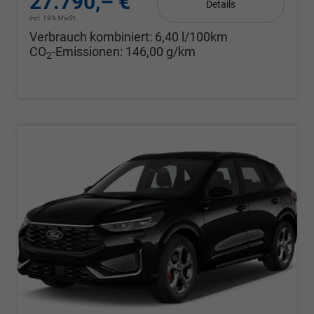
27.790,– €
Details
incl. 19% MwSt.
Verbrauch kombiniert:
6,40 l/100km
CO
-Emissionen:
146,00 g/km
2