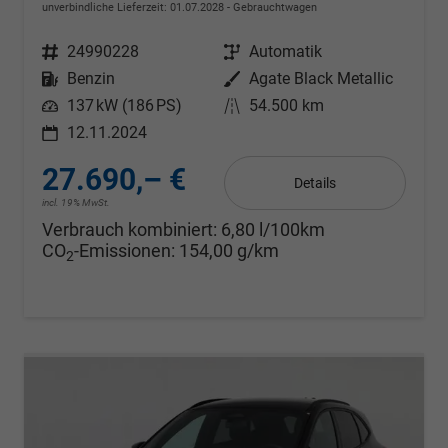
unverbindliche Lieferzeit:
01.07.2028
Gebrauchtwagen
Fahrzeugnr.
24990228
Getriebe
Automatik
Kraftstoff
Benzin
Außenfarbe
Agate Black Metallic
Leistung
137 kW (186 PS)
Kilometerstand
54.500 km
12.11.2024
27.690,– €
Details
incl. 19% MwSt.
Verbrauch kombiniert:
6,80 l/100km
CO
-Emissionen:
154,00 g/km
2