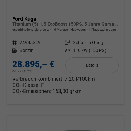
Ford Kuga
Titanium (5) 1.5 EcoBoost 150PS, 5 Jahre Garantie, 17" Alu, Navigation 13"-Display, Parksensoren vorne/hinten, Rückfahrkamera, Climatronic, Privacy-Glas, Key-Free-System, Tempomat, LED-Scheinwerfer
unverbindliche Lieferzeit: 4 - 6 Monate
Neuwagen mit Tageszulassung
Fahrzeugnr.
24995249
Getriebe
Schalt. 6-Gang
Kraftstoff
Benzin
Leistung
110 kW (150 PS)
28.895,– €
Details
incl. 19% MwSt.
Verbrauch kombiniert:
7,20 l/100km
CO
-Klasse:
F
2
CO
-Emissionen:
163,00 g/km
2