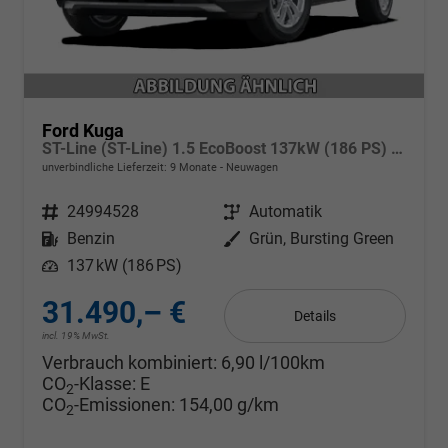
Ford Kuga
ST-Line (ST-Line) 1.5 EcoBoost 137kW (186 PS) 8-Stufen Automatik
unverbindliche Lieferzeit:
9 Monate
Neuwagen
Fahrzeugnr.
24994528
Getriebe
Automatik
Kraftstoff
Benzin
Außenfarbe
Grün, Bursting Green
Leistung
137 kW (186 PS)
31.490,– €
Details
incl. 19% MwSt.
Verbrauch kombiniert:
6,90 l/100km
CO
-Klasse:
E
2
CO
-Emissionen:
154,00 g/km
2