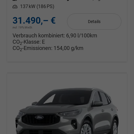
Leistung
137 kW (186 PS)
31.490,– €
Details
incl. 19% MwSt.
Verbrauch kombiniert:
6,90 l/100km
CO
-Klasse:
E
2
CO
-Emissionen:
154,00 g/km
2