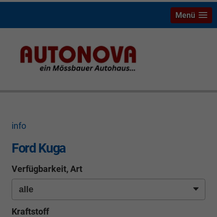
Menü
Ford Kuga Riesenauswahl mit Ersparnis Neu- und
Gebrauchtwagen Bayreuth Weiden Hof Marktredwitz
Tirschenreuth
info
Ford Kuga
Verfügbarkeit, Art
Kraftstoff