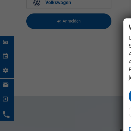
Volkswagen
Anmelden
S
A
j