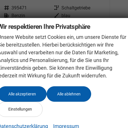
Fahrzeugnr.
395471
Getriebe
Schaltgetriebe
Kraftstoff
Benzin
Außenfarbe
blau
Leistung
81 kW (110 PS)
Kilometerstand
38.710 km
Wir respektieren Ihre Privatsphäre
29.05.2017
Unsere Website setzt Cookies ein, um unsere Dienste für
12.495,– €
ie bereitzustellen. Hierbei berücksichtigen wir Ihre
Details
Differenzbesteuert
Auswahl und verarbeiten nur die Daten für Marketing,
nalytics und Personalisierung, für die Sie uns Ihr
Einverständnis geben. Sie können Ihre Einwilligung
ederzeit mit Wirkung für die Zukunft widerrufen.
Alle akzeptieren
Alle ablehnen
Einstellungen
Kontaktaufnahme
Datenschutzerklärung
Impressum