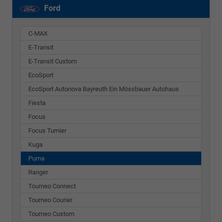
Ford
C-MAX
E-Transit
E-Transit Custom
EcoSport
EcoSport Autonova Bayreuth Ein Mössbauer Autohaus
Fiesta
Focus
Focus Turnier
Kuga
Puma
Ranger
Tourneo Connect
Tourneo Courier
Tourneo Custom