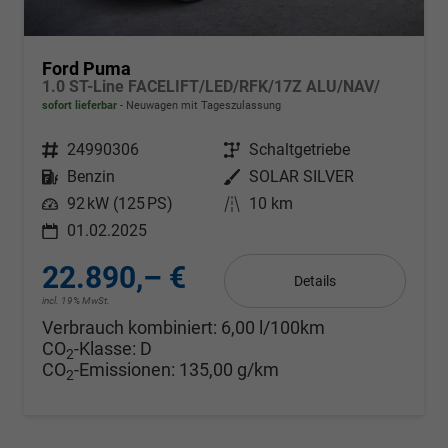
Ford Puma
1.0 ST-Line FACELIFT/LED/RFK/17Z ALU/NAV/
sofort lieferbar
Neuwagen mit Tageszulassung
Fahrzeugnr.
24990306
Getriebe
Schaltgetriebe
Kraftstoff
Benzin
Außenfarbe
SOLAR SILVER
Leistung
92 kW (125 PS)
Kilometerstand
10 km
01.02.2025
22.890,– €
Details
incl. 19% MwSt.
Verbrauch kombiniert:
6,00 l/100km
CO
-Klasse:
D
2
CO
-Emissionen:
135,00 g/km
2