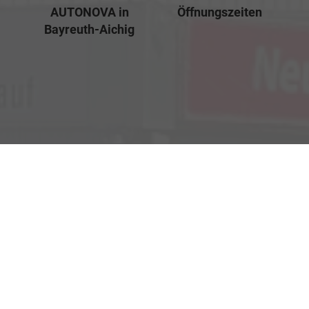
AUTONOVA in
Öffnungszeiten
Bayreuth-Aichig
Verkauf
Kemnather Str. 31
Montag bis Freitag
95448 Bayreuth
09:00-18:00 Uhr