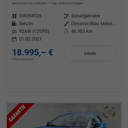
unverbindliche Lieferzeit:
1 Tag
Gebrauchtwagen
Fahrzeugnr.
GW394526
Getriebe
Schaltgetriebe
Kraftstoff
Benzin
Außenfarbe
Dynamic-Blau Metallic
Leistung
92 kW (125 PS)
Kilometerstand
46.983 km
01.02.2021
18.995,– €
Details
Differenzbesteuert