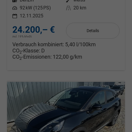
Leistung
92 kW (125 PS)
Kilometerstand
20 km
12.11.2025
24.200,– €
Details
incl. 19% MwSt.
Verbrauch kombiniert:
5,40 l/100km
CO
-Klasse:
D
2
CO
-Emissionen:
122,00 g/km
2