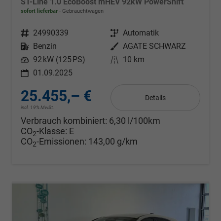
ST-Line 1.0 EcoBoost mHEV 92kW PowerShift
sofort lieferbar
Gebrauchtwagen
Fahrzeugnr.
24990339
Getriebe
Automatik
Kraftstoff
Benzin
Außenfarbe
AGATE SCHWARZ
Leistung
92 kW (125 PS)
Kilometerstand
10 km
01.09.2025
25.455,– €
Details
incl. 19% MwSt.
Verbrauch kombiniert:
6,30 l/100km
CO
-Klasse:
E
2
CO
-Emissionen:
143,00 g/km
2