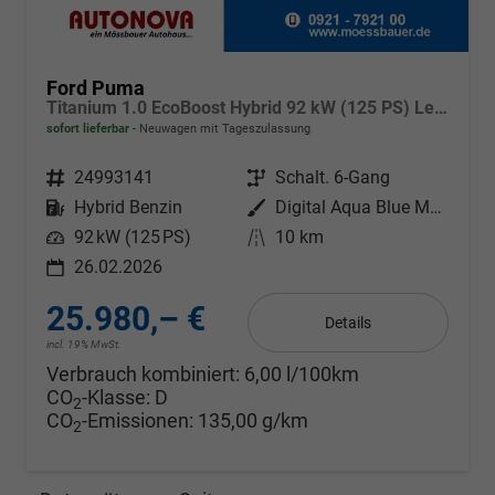
Ford Puma
Titanium 1.0 EcoBoost Hybrid 92 kW (125 PS) Lenkradheizung, Sitzheizung, DAB, Navigationssystem, Radio, Apple CarPlay, Android Auto, Einparkhilfe hinten, Rückfahrkamera, Verkehrsschild-Erkennungssystem, 17"-LM-Felgen, uvm.
sofort lieferbar
Neuwagen mit Tageszulassung
Fahrzeugnr.
24993141
Getriebe
Schalt. 6-Gang
Kraftstoff
Hybrid Benzin
Außenfarbe
Digital Aqua Blue Metallic
Leistung
92 kW (125 PS)
Kilometerstand
10 km
26.02.2026
25.980,– €
Details
incl. 19% MwSt.
Verbrauch kombiniert:
6,00 l/100km
CO
-Klasse:
D
2
CO
-Emissionen:
135,00 g/km
2