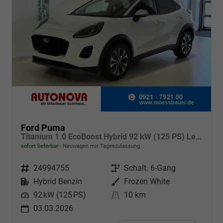
Ford Puma
Titanium 1.0 EcoBoost Hybrid 92 kW (125 PS) Lenkradheizung, Sitzheizung, DAB, Navigationssystem, Radio, Apple CarPlay, Android Auto, Einparkhilfe hinten, Rückfahrkamera, Verkehrsschild-Erkennungssystem, 17"-LM-Felgen, uvm.
sofort lieferbar
Neuwagen mit Tageszulassung
Fahrzeugnr.
24994755
Getriebe
Schalt. 6-Gang
Kraftstoff
Hybrid Benzin
Außenfarbe
Frozen White
Leistung
92 kW (125 PS)
Kilometerstand
10 km
03.03.2026