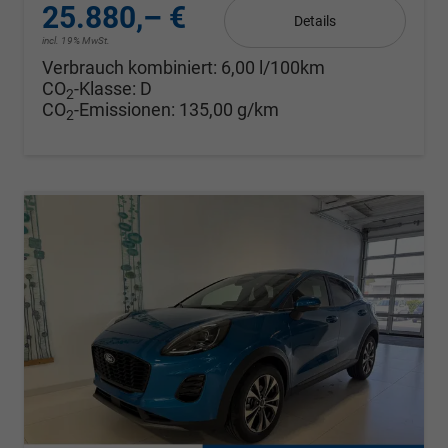
25.880,– €
Details
incl. 19% MwSt.
Verbrauch kombiniert:
6,00 l/100km
CO
-Klasse:
D
2
CO
-Emissionen:
135,00 g/km
2