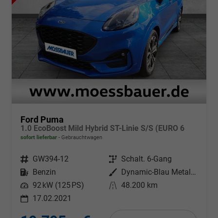
Ford Puma
1.0 EcoBoost Mild Hybrid ST-Linie S/S (EURO 6
sofort lieferbar
Gebrauchtwagen
Fahrzeugnr.
GW394-12
Getriebe
Schalt. 6-Gang
Kraftstoff
Benzin
Außenfarbe
Dynamic-Blau Metallic
Leistung
92 kW (125 PS)
Kilometerstand
48.200 km
17.02.2021