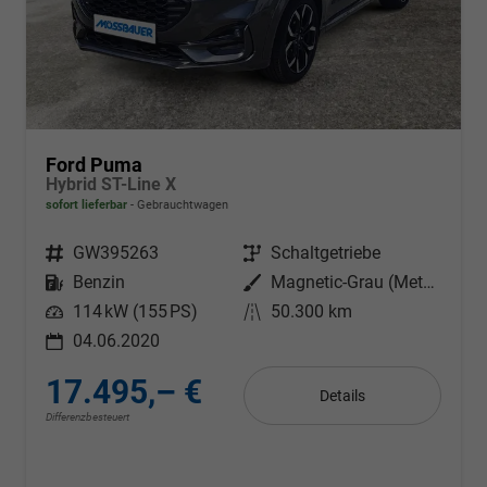
Ford Puma
Hybrid ST-Line X
sofort lieferbar
Gebrauchtwagen
Fahrzeugnr.
GW395263
Getriebe
Schaltgetriebe
Kraftstoff
Benzin
Außenfarbe
Magnetic-Grau (Metallic)
Leistung
114 kW (155 PS)
Kilometerstand
50.300 km
04.06.2020
17.495,– €
Details
Differenzbesteuert