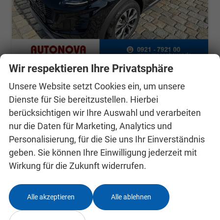
Wir respektieren Ihre Privatsphäre
Ford Puma
Unsere Website setzt Cookies ein, um unsere
Titanium 1.0 Ecoboost 125 PS MHEV 6 Gang-Navi-Rückfahrkamera-17" Alu-Winterpaket-Sofort
Dienste für Sie bereitzustellen. Hierbei
unverbindliche Lieferzeit: Sofort
Neuwagen mit Tageszulassung
berücksichtigen wir Ihre Auswahl und verarbeiten
Fahrzeugnr.
24990258
Getriebe
Schalt. 6-Gang
nur die Daten für Marketing, Analytics und
Kraftstoff
Benzin
Außenfarbe
Schwarz Agata Black
Personalisierung, für die Sie uns Ihr Einverständnis
Leistung
92 kW (125 PS)
Kilometerstand
20 km
geben. Sie können Ihre Einwilligung jederzeit mit
12.11.2025
Wirkung für die Zukunft widerrufen.
24.700,– €
Details
incl. 19% MwSt.
Alle akzeptieren
Alle ablehnen
Verbrauch kombiniert:
5,40 l/100km
CO
-Klasse:
D
2