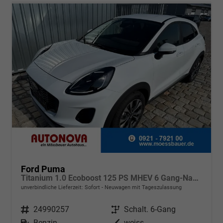
Ford Puma
Titanium 1.0 Ecoboost 125 PS MHEV 6 Gang-Navi-Rückfahrkamera-17" Alu-Winterpaket-Sofort
unverbindliche Lieferzeit: Sofort
Neuwagen mit Tageszulassung
Fahrzeugnr.
24990257
Getriebe
Schalt. 6-Gang
Kraftstoff
Benzin
Außenfarbe
weiss