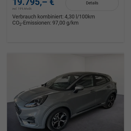
19.795,– €
Details
incl. 19% MwSt.
Verbrauch kombiniert:
4,30 l/100km
CO
-Emissionen:
97,00 g/km
2