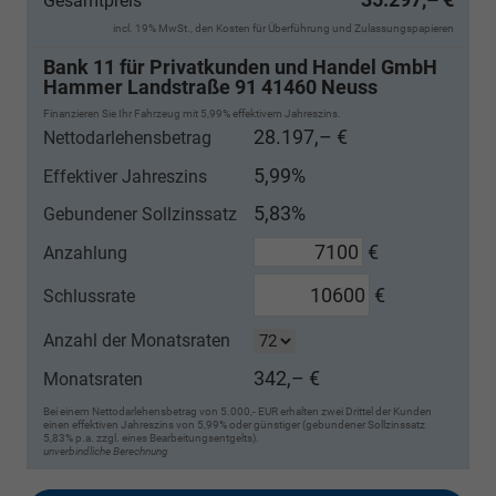
Gesamtpreis
incl. 19% MwSt., den Kosten für Überführung und Zulassungspapieren
Bank 11 für Privatkunden und Handel GmbH
Hammer Landstraße 91 41460 Neuss
Finanzieren Sie Ihr Fahrzeug mit 5,99% effektivem Jahreszins.
28.197,– €
Nettodarlehensbetrag
5,99%
Effektiver Jahreszins
5,83%
Gebundener Sollzinssatz
€
Anzahlung
€
Schlussrate
Anzahl der Monatsraten
342,– €
Monatsraten
Bei einem Nettodarlehensbetrag von 5.000,- EUR erhalten zwei Drittel der Kunden
einen effektiven Jahreszins von 5,99% oder günstiger (gebundener Sollzinssatz
5,83% p.a. zzgl. eines Bearbeitungsentgelts).
unverbindliche Berechnung