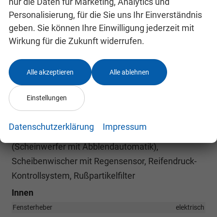
Stoßfänger teillackiert, Zul. Gesamtgewicht 3,20 t,
nur die Daten für Marketing, Analytics und
Personalisierung, für die Sie uns Ihr Einverständnis
Anti-Blockier-System (ABS), Fahrassistenz-
geben. Sie können Ihre Einwilligung jederzeit mit
System: Notbrems-Assistent, Antriebsart:
Wirkung für die Zukunft widerrufen.
Frontantrieb, Elektron. Stabilitäts-Programm
(ESP), Getriebe 6-Gang, Klimaautomatik,
Alle akzeptieren
Alle ablehnen
Fensterheber elektrisch, Zentralverriegelung mit
Fernbedienung, Frontscheibe heizbar,
Einstellungen
Fahrassistenz-System: Notrufsystem,
Außenspiegel elektr. verstell- und heizbar,
Datenschutzerklärung
Impressum
Fahrassistenz-System: Fernlichtassistent
(Scheinwerfer mit Abblendautomatik),
Scheibenwischer mit Regensensor, Reifendruck-
Kontrollsystem, Rußpartikelfilter
Innen
Fensterheber
elektrisch