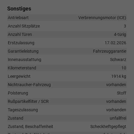
Sonstiges
Antriebsart
Verbrennungsmotor (ICE)
Anzahl Sitzplätze
3
Anzahl Türen
4-türig
Erstzulassung
17.02.2026
Garantieleistung
Fahrzeuggarantie
Innenausstattung
Schwarz
Kilometerstand
10
Leergewicht
1914 kg
Nichtraucher-Fahrzeug
vorhanden
Polsterung
Stoff
Rußpartikelfilter / SCR
vorhanden
Tageszulassung
vorhanden
Zustand
unfallfrei
Zustand, Beschaffenheit
Scheckheftgepflegt