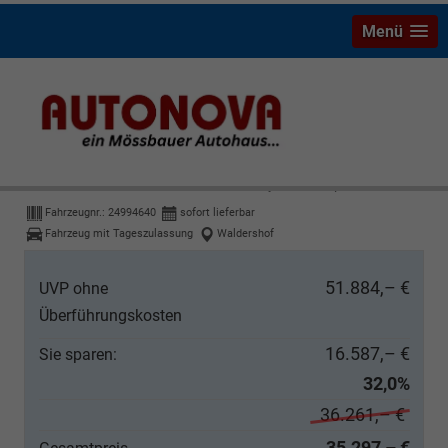
Menü
Ford Transit Custom
Trend 320L1 KeyL Kam Temp PDC 3-S
Fahrzeugnr.:
24994640
sofort lieferbar
Fahrzeug mit Tageszulassung
Waldershof
51.884,– €
UVP ohne
Überführungskosten
16.587,– €
Sie sparen:
32,0%
36.261,– €
35.297,– €