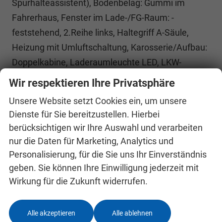
Spurhalteassistent), Bodenbelag: Gummi im
Fahrerhaus, Fenster im Lade-/FG-Raum: -
feststehend, 2.Reihe links, Haltegriff A-Säule,
Heizung mit Umluftschaltung, Karosserie/Aufbau:
Doppelkabine, Laderaumleuchte LED, LKW-
Zulassung, Motor 2,0 Ltr. - 100 kW EcoBlue KAT,
Wir respektieren Ihre Privatsphäre
Power KeyFree-Startfunktion, Radstand 3100 mm,
Unsere Website setzt Cookies ein, um unsere
Schiebetür Lade-/Fahrgastraum rechts,
Dienste für Sie bereitzustellen. Hierbei
Schmutzfänger hinten, Schmutzfänger vorn,
berücksichtigen wir Ihre Auswahl und verarbeiten
Stahlfelgen 6,5x16, Stoßfänger teillackiert, Zul.
nur die Daten für Marketing, Analytics und
Gesamtgewicht 3,20 t, USB-Schnittstelle, Anti-
Personalisierung, für die Sie uns Ihr Einverständnis
Blockier-System (ABS), Fahrassistenz-System:
geben. Sie können Ihre Einwilligung jederzeit mit
Notbrems-Assistent, Antriebsart: Frontantrieb,
Wirkung für die Zukunft widerrufen.
Elektron. Stabilitäts-Programm (ESP),
Traktionskontrolle, Getriebe 6-Gang,
Alle akzeptieren
Alle ablehnen