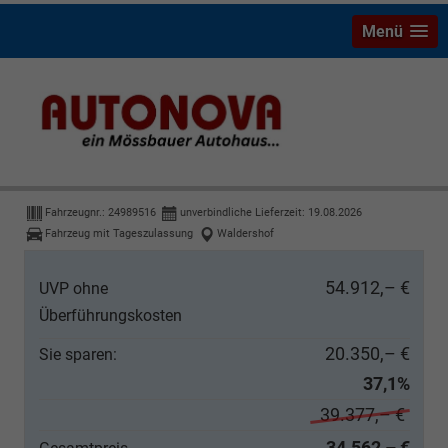
Menü
Ford Transit Custom
Trend DCiV 320L1 LED SHZ Kam 5-S
Fahrzeugnr.:
24989516
unverbindliche Lieferzeit:
19.08.2026
Fahrzeug mit Tageszulassung
Waldershof
54.912,– €
UVP ohne
Überführungskosten
20.350,– €
Sie sparen:
37,1%
39.377,– €
34.562,– €