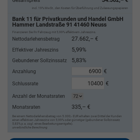
Gesamtpreis
incl. 19% MwSt., den Kosten für Überführung und Zulassungspapieren
Bank 11 für Privatkunden und Handel GmbH
Hammer Landstraße 91 41460 Neuss
Finanzieren Sie Ihr Fahrzeug mit 5,99% effektivem Jahreszins.
27.662,– €
Nettodarlehensbetrag
5,99%
Effektiver Jahreszins
5,83%
Gebundener Sollzinssatz
€
Anzahlung
€
Schlussrate
Anzahl der Monatsraten
335,– €
Monatsraten
Bei einem Nettodarlehensbetrag von 5.000,- EUR erhalten zwei Drittel der Kunden
einen effektiven Jahreszins von 5,99% oder günstiger (gebundener Sollzinssatz
5,83% p.a. zzgl. eines Bearbeitungsentgelts).
unverbindliche Berechnung