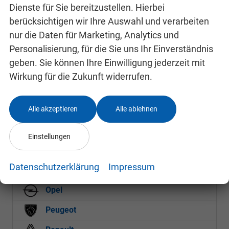
Dienste für Sie bereitzustellen. Hierbei
Tourneo Custom
berücksichtigen wir Ihre Auswahl und verarbeiten
Transit
nur die Daten für Marketing, Analytics und
Transit Connect
Personalisierung, für die Sie uns Ihr Einverständnis
Transit Courier
geben. Sie können Ihre Einwilligung jederzeit mit
Transit Custom
Wirkung für die Zukunft widerrufen.
Hyundai
Alle akzeptieren
Alle ablehnen
Mazda
Mercedes-Benz
Einstellungen
MG
Datenschutzerklärung
Impressum
Nissan
Opel
Peugeot