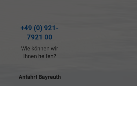
+49 (0) 921-
7921 00
Wie können wir
Ihnen helfen?
Anfahrt Bayreuth