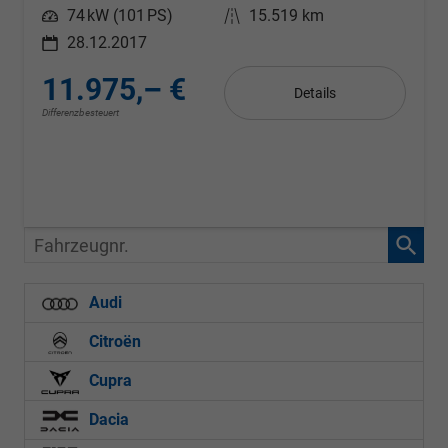
Leistung
74 kW (101 PS)
Kilometerstand
15.519 km
28.12.2017
11.975,– €
Details
Differenzbesteuert
Fahrzeugnr.
Audi
Citroën
Cupra
Dacia