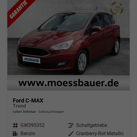
Ford C-MAX
Trend
sofort lieferbar
Gebrauchtwagen
Fahrzeugnr.
GW395352
Getriebe
Schaltgetriebe
Kraftstoff
Benzin
Außenfarbe
Cranberry-Rot Metallic