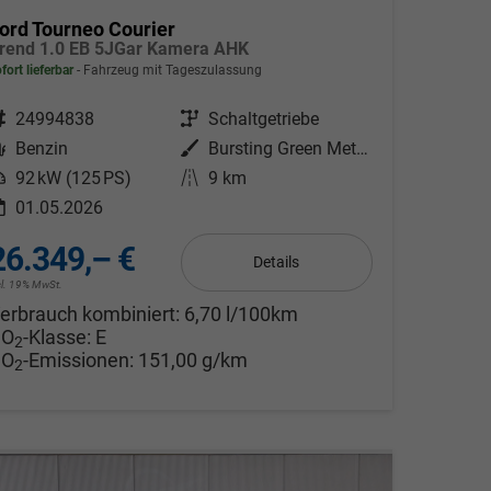
ord Tourneo Courier
rend 1.0 EB 5JGar Kamera AHK
fort lieferbar
Fahrzeug mit Tageszulassung
ahrzeugnr.
24994838
Getriebe
Schaltgetriebe
Kraftstoff
Benzin
Außenfarbe
Bursting Green Metallic
eistung
92 kW (125 PS)
Kilometerstand
9 km
01.05.2026
26.349,– €
Details
cl. 19% MwSt.
erbrauch kombiniert:
6,70 l/100km
CO
-Klasse:
E
2
CO
-Emissionen:
151,00 g/km
2