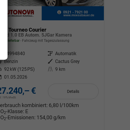
ord Tourneo Courier
rend 1.0 EB Autom. 5JGar Kamera
fort lieferbar
Fahrzeug mit Tageszulassung
ahrzeugnr.
24994840
Getriebe
Automatik
Kraftstoff
Benzin
Außenfarbe
Cactus Grey
eistung
92 kW (125 PS)
Kilometerstand
9 km
01.05.2026
27.240,– €
Details
cl. 19% MwSt.
erbrauch kombiniert:
6,80 l/100km
CO
-Klasse:
E
2
CO
-Emissionen:
154,00 g/km
2