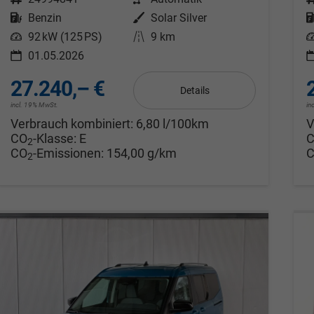
Kraftstoff
Benzin
Außenfarbe
Solar Silver
Leistung
92 kW (125 PS)
Kilometerstand
9 km
L
01.05.2026
27.240,– €
Details
incl. 19% MwSt.
in
Verbrauch kombiniert:
6,80 l/100km
V
CO
-Klasse:
E
2
CO
-Emissionen:
154,00 g/km
2