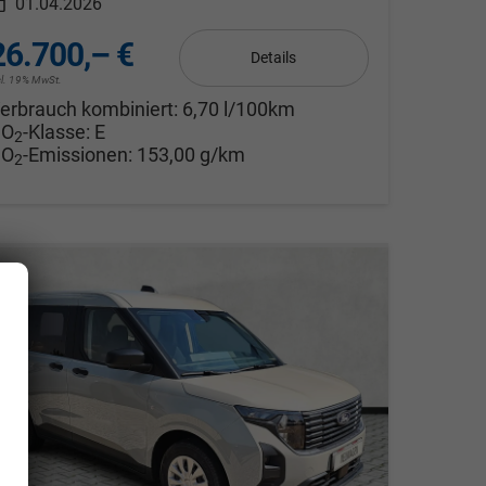
01.04.2026
26.700,– €
Details
cl. 19% MwSt.
erbrauch kombiniert:
6,70 l/100km
CO
-Klasse:
E
2
CO
-Emissionen:
153,00 g/km
2