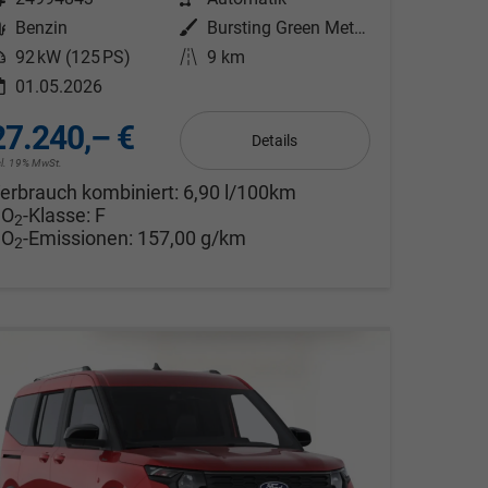
Kraftstoff
Benzin
Außenfarbe
Bursting Green Metallic
eistung
92 kW (125 PS)
Kilometerstand
9 km
01.05.2026
27.240,– €
Details
cl. 19% MwSt.
erbrauch kombiniert:
6,90 l/100km
CO
-Klasse:
F
2
CO
-Emissionen:
157,00 g/km
2