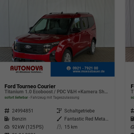
Ford Tourneo Courier
F
Titanium 1.0 Ecoboost / PDC V&H +Kamera Shz vo AHK fest Alu 16"
sofort lieferbar
Fahrzeug mit Tageszulassung
so
Fahrzeugnr.
24994851
Getriebe
Schaltgetriebe
F
Kraftstoff
Benzin
Außenfarbe
Fantastic Red Metallic
Leistung
92 kW (125 PS)
Kilometerstand
15 km
L