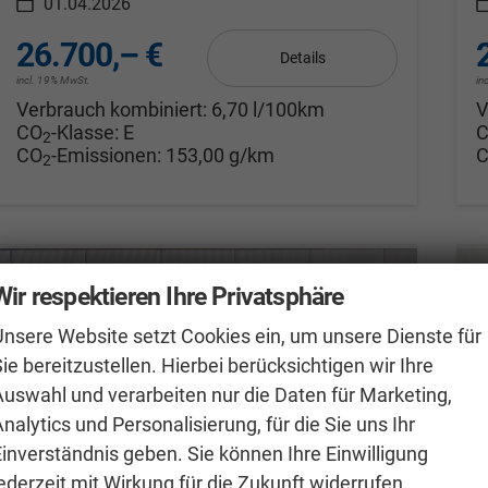
01.04.2026
26.700,– €
Details
incl. 19% MwSt.
in
Verbrauch kombiniert:
6,70 l/100km
V
CO
-Klasse:
E
2
CO
-Emissionen:
153,00 g/km
2
Wir respektieren Ihre Privatsphäre
Unsere Website setzt Cookies ein, um unsere Dienste für
ie bereitzustellen. Hierbei berücksichtigen wir Ihre
Auswahl und verarbeiten nur die Daten für Marketing,
nalytics und Personalisierung, für die Sie uns Ihr
Einverständnis geben. Sie können Ihre Einwilligung
ederzeit mit Wirkung für die Zukunft widerrufen.