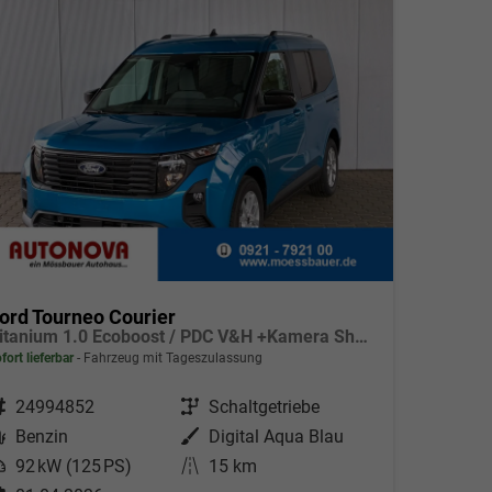
ord Tourneo Courier
Titanium 1.0 Ecoboost / PDC V&H +Kamera Shz vo AHK fest Alu 16"
fort lieferbar
Fahrzeug mit Tageszulassung
ahrzeugnr.
24994852
Getriebe
Schaltgetriebe
Kraftstoff
Benzin
Außenfarbe
Digital Aqua Blau
eistung
92 kW (125 PS)
Kilometerstand
15 km