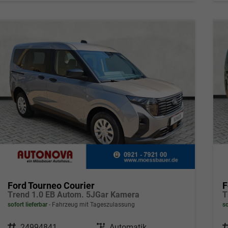
Ford Tourneo Courier
F
Trend 1.0 EB Autom. 5JGar Kamera
T
sofort lieferbar
Fahrzeug mit Tageszulassung
so
Fahrzeugnr.
24994841
Getriebe
Automatik
F