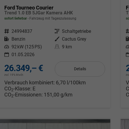
Ford Tourneo Courier
F
Trend 1.0 EB 5JGar Kamera AHK
T
sofort lieferbar
Fahrzeug mit Tageszulassung
so
Fahrzeugnr.
24994837
Getriebe
Schaltgetriebe
F
Kraftstoff
Benzin
Außenfarbe
Cactus Grey
Leistung
92 kW (125 PS)
Kilometerstand
9 km
L
01.05.2026
26.349,– €
Details
incl. 19% MwSt.
in
Verbrauch kombiniert:
6,70 l/100km
V
CO
-Klasse:
E
2
CO
-Emissionen:
151,00 g/km
2