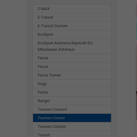
C-MAX
E-Transit
E-Transit Custom
EcoSport
EcoSport Autonova Bayreuth Ein
Mössbauer Autohaus
Fiesta
Focus
Focus Turnier
Kuga
Puma
Ranger
Tourneo Connect
Tourneo Courier
Tourneo Custom
Transit