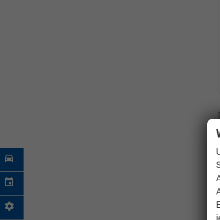
S
A
j