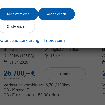
Alle akzeptieren
Alle ablehnen
Ford Tourneo Courier
F
Einstellungen
Titanium 1.0 Ecoboost / PDC V&H +Kamera Shz vo AHK fest Alu 16"
T
sofort lieferbar
Fahrzeug mit Tageszulassung
so
Datenschutzerklärung
Impressum
Fahrzeugnr.
24994853
Getriebe
Schaltgetriebe
F
Kraftstoff
Benzin
Außenfarbe
Digital Aqua Blau
Leistung
92 kW (125 PS)
Kilometerstand
15 km
L
01.04.2026
26.700,– €
Details
incl. 19% MwSt.
in
Verbrauch kombiniert:
6,70 l/100km
V
CO
-Klasse:
E
2
CO
-Emissionen:
153,00 g/km
2