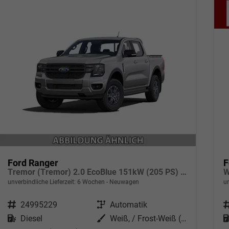
Ford Ranger
F
Tremor (Tremor) 2.0 EcoBlue 151kW (205 PS) 10-Stufen Automatikgetriebe 4WD
unverbindliche Lieferzeit:
6 Wochen
Neuwagen
un
Fahrzeugnr.
24995229
Getriebe
Automatik
F
Kraftstoff
Diesel
Außenfarbe
Weiß, / Frost-Weiß (000ZH0)