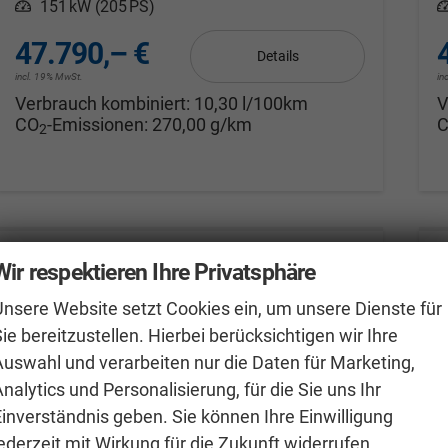
Leistung
151 kW (205 PS)
L
47.790,– €
Details
incl. 19% MwSt.
in
Verbrauch kombiniert:
10,30 l/100km
V
CO
-Emissionen:
270,00 g/km
2
Wir respektieren Ihre Privatsphäre
Unsere Website setzt Cookies ein, um unsere Dienste für
ie bereitzustellen. Hierbei berücksichtigen wir Ihre
Auswahl und verarbeiten nur die Daten für Marketing,
nalytics und Personalisierung, für die Sie uns Ihr
Einverständnis geben. Sie können Ihre Einwilligung
ederzeit mit Wirkung für die Zukunft widerrufen.