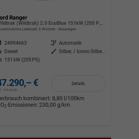
ord Ranger
Wildtrak (Wildtrak) 2.0 EcoBlue 151kW (205 PS) 10-Stufen Automatikgetriebe 4WD
verbindliche Lieferzeit:
6 Wochen
Neuwagen
ahrzeugnr.
24994663
Getriebe
Automatik
Kraftstoff
Diesel
Außenfarbe
Silber, / Iconic-Silber Metallic (000ZH0)
eistung
151 kW (205 PS)
47.290,– €
Details
cl. 19% MwSt.
erbrauch kombiniert:
8,80 l/100km
CO
-Emissionen:
230,00 g/km
2