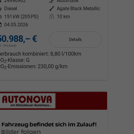
ahrzeugnr.
24990902
Getriebe
Automatik
Kraftstoff
Diesel
Außenfarbe
Agate Black Metallic
eistung
151 kW (205 PS)
Kilometerstand
10 km
04.05.2026
50.988,– €
Details
cl. 19% MwSt.
erbrauch kombiniert:
8,80 l/100km
CO
-Klasse:
G
2
CO
-Emissionen:
230,00 g/km
2