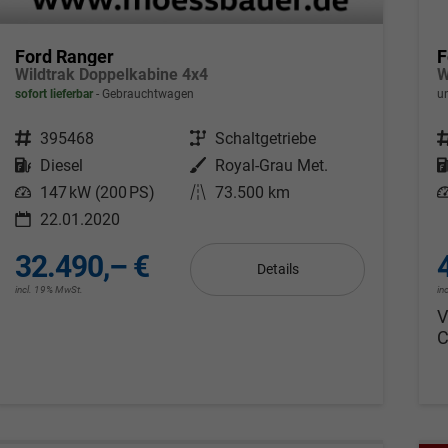
Ford Ranger
F
Wildtrak Doppelkabine 4x4
sofort lieferbar
Gebrauchtwagen
un
Fahrzeugnr.
395468
Getriebe
Schaltgetriebe
F
Kraftstoff
Diesel
Außenfarbe
Royal-Grau Met.
Leistung
147 kW (200 PS)
Kilometerstand
73.500 km
L
22.01.2020
32.490,– €
Details
incl. 19% MwSt.
in
V