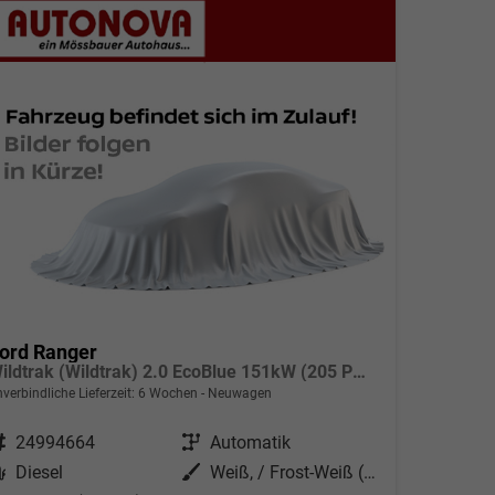
ord Ranger
Wildtrak (Wildtrak) 2.0 EcoBlue 151kW (205 PS) 10-Stufen Automatikgetriebe 4WD
verbindliche Lieferzeit:
6 Wochen
Neuwagen
ahrzeugnr.
24994664
Getriebe
Automatik
Kraftstoff
Diesel
Außenfarbe
Weiß, / Frost-Weiß (000ZH0)