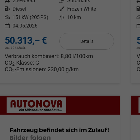
Fahrzeugnr.
24990885
Getriebe
Automatik
F
Kraftstoff
Diesel
Außenfarbe
Frozen White
Leistung
151 kW (205 PS)
Kilometerstand
10 km
L
04.05.2026
50.313,– €
Details
incl. 19% MwSt.
in
Verbrauch kombiniert:
8,80 l/100km
V
CO
-Klasse:
G
2
CO
-Emissionen:
230,00 g/km
2