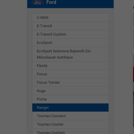
Ford
C-MAX
E-Transit
E-Transit Custom
EcoSport
EcoSport Autonova Bayreuth Ein
Mössbauer Autohaus
Fiesta
Focus
Focus Turnier
Kuga
Puma
Ranger
Tourneo Connect
Tourneo Courier
Tourneo Custom