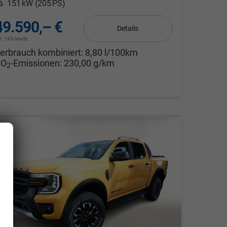
eistung
151 kW (205 PS)
49.590,– €
Details
cl. 19% MwSt.
erbrauch kombiniert:
8,80 l/100km
CO
-Emissionen:
230,00 g/km
2