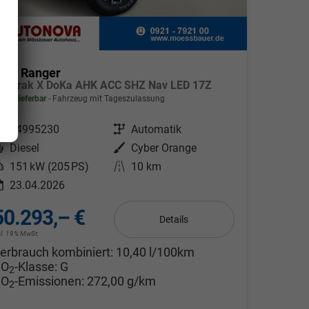
ord Ranger
ildtrak X DoKa AHK ACC SHZ Nav LED 17Z
fort lieferbar
Fahrzeug mit Tageszulassung
ahrzeugnr.
24995230
Getriebe
Automatik
Kraftstoff
Diesel
Außenfarbe
Cyber Orange
eistung
151 kW (205 PS)
Kilometerstand
10 km
23.04.2026
50.293,– €
Details
cl. 19% MwSt.
erbrauch kombiniert:
10,40 l/100km
CO
-Klasse:
G
2
CO
-Emissionen:
272,00 g/km
2