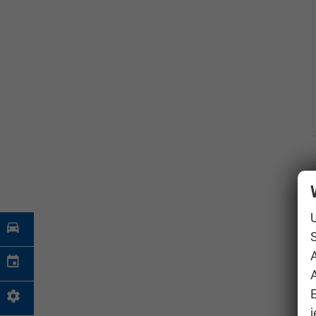
S
A
j