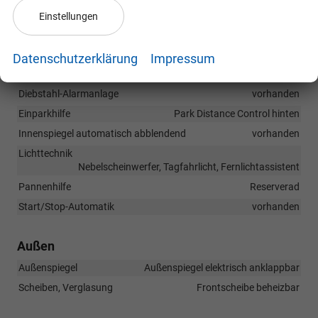
Einstellungen
Sicherheit & Assistenz
Assistenzsysteme
Datenschutzerklärung
Impressum
Regensensor, Verkehrzeichenerkennung,
Geschwindigkeitsbegrenzer
Diebstahl-Alarmanlage
vorhanden
Einparkhilfe
Park Distance Control hinten
Innenspiegel automatisch abblendend
vorhanden
Lichttechnik
Nebelscheinwerfer, Tagfahrlicht, Fernlichtassistent
Pannenhilfe
Reserverad
Start/Stop-Automatik
vorhanden
Außen
Außenspiegel
Außenspiegel elektrisch anklappbar
Scheiben, Verglasung
Frontscheibe beheizbar