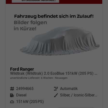
Ford Ranger
Wildtrak (Wildtrak) 2.0 EcoBlue 151kW (205 PS) 10-Stufen Automatikgetriebe 4WD
unverbindliche Lieferzeit:
6 Wochen
Neuwagen
Fahrzeugnr.
24994665
Getriebe
Automatik
Kraftstoff
Diesel
Außenfarbe
Silber, / Iconic-Silber Metallic (000ZH0)
Leistung
151 kW (205 PS)