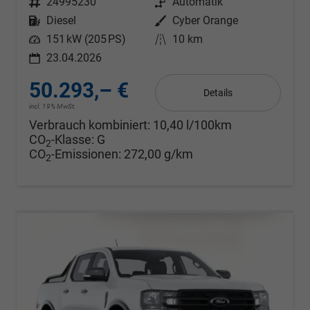
Fahrzeugnr.
24995230
Getriebe
Automatik
Kraftstoff
Diesel
Außenfarbe
Cyber Orange
Leistung
151 kW (205 PS)
Kilometerstand
10 km
23.04.2026
50.293,– €
Details
incl. 19% MwSt.
Verbrauch kombiniert:
10,40 l/100km
CO
-Klasse:
G
2
CO
-Emissionen:
272,00 g/km
2