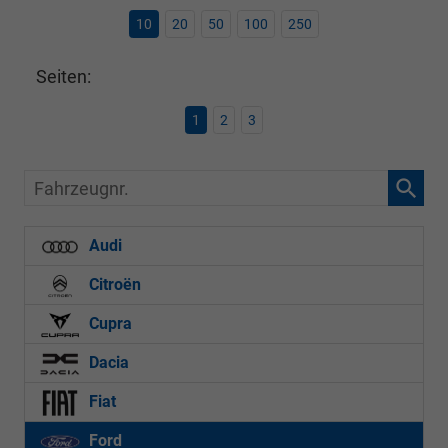
10
20
50
100
250
Seiten:
1
2
3
Fahrzeugnr.
Audi
Citroën
Cupra
Dacia
Fiat
Ford