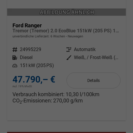
Ford Ranger
Tremor (Tremor) 2.0 EcoBlue 151kW (205 PS) 10-Stufen Automatikgetriebe 4WD
unverbindliche Lieferzeit:
6 Wochen
Neuwagen
Fahrzeugnr.
24995229
Getriebe
Automatik
Kraftstoff
Diesel
Außenfarbe
Weiß, / Frost-Weiß (000ZH0)
Leistung
151 kW (205 PS)
47.790,– €
Details
incl. 19% MwSt.
Verbrauch kombiniert:
10,30 l/100km
CO
-Emissionen:
270,00 g/km
2