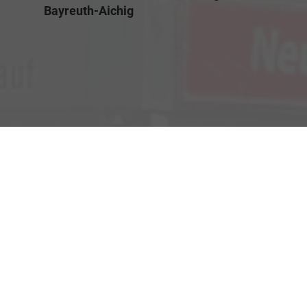
Bayreuth-Aichig
Verkauf
Kemnather Str. 31
Montag bis Freitag
95448 Bayreuth
09:00-18:00 Uhr
Samstag