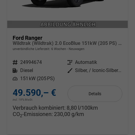
Ford Ranger
Wildtrak (Wildtrak) 2.0 EcoBlue 151kW (205 PS) 10-Stufen Automatikgetriebe 4WD
unverbindliche Lieferzeit:
6 Wochen
Neuwagen
Fahrzeugnr.
24994674
Getriebe
Automatik
Kraftstoff
Diesel
Außenfarbe
Silber, / Iconic-Silber Metallic (000ZH0)
Leistung
151 kW (205 PS)
49.590,– €
Details
incl. 19% MwSt.
Verbrauch kombiniert:
8,80 l/100km
CO
-Emissionen:
230,00 g/km
2