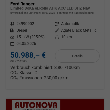
Ford Ranger
Limited DoKa el.Rollo AHK ACC LED SHZ Nav
unverbindliche Lieferzeit:
18.09.2026
Fahrzeug mit Tageszulassung
Fahrzeugnr.
24990902
Getriebe
Automatik
Kraftstoff
Diesel
Außenfarbe
Agate Black Metallic
Leistung
151 kW (205 PS)
Kilometerstand
10 km
04.05.2026
50.988,– €
Details
incl. 19% MwSt.
Verbrauch kombiniert:
8,80 l/100km
CO
-Klasse:
G
2
CO
-Emissionen:
230,00 g/km
2