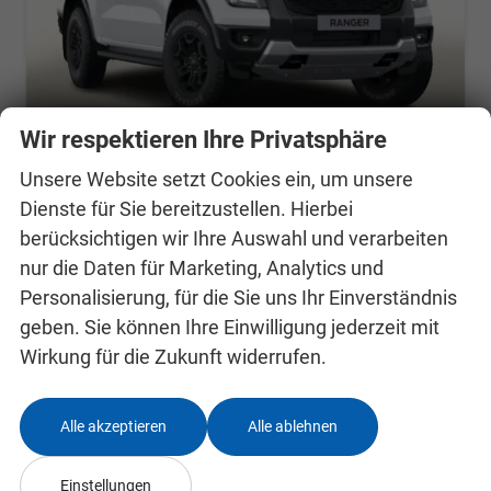
Wir respektieren Ihre Privatsphäre
Unsere Website setzt Cookies ein, um unsere
Dienste für Sie bereitzustellen. Hierbei
Ford Ranger
Limited DoKa el.Rollo AHK ACC LED SHZ Nav
berücksichtigen wir Ihre Auswahl und verarbeiten
unverbindliche Lieferzeit:
18.09.2026
Fahrzeug mit Tageszulassung
nur die Daten für Marketing, Analytics und
Personalisierung, für die Sie uns Ihr Einverständnis
Fahrzeugnr.
24990885
Getriebe
Automatik
geben. Sie können Ihre Einwilligung jederzeit mit
Kraftstoff
Diesel
Außenfarbe
Frozen White
Wirkung für die Zukunft widerrufen.
Leistung
151 kW (205 PS)
Kilometerstand
10 km
04.05.2026
Alle akzeptieren
Alle ablehnen
50.313,– €
Details
incl. 19% MwSt.
Einstellungen