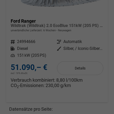
Ford Ranger
Wildtrak (Wildtrak) 2.0 EcoBlue 151kW (205 PS) 10-Stufen Automatikgetriebe 4WD
unverbindliche Lieferzeit:
6 Wochen
Neuwagen
Fahrzeugnr.
24994666
Getriebe
Automatik
Kraftstoff
Diesel
Außenfarbe
Silber, / Iconic-Silber Metallic (000ZH0)
Leistung
151 kW (205 PS)
51.090,– €
Details
incl. 19% MwSt.
Verbrauch kombiniert:
8,80 l/100km
CO
-Emissionen:
230,00 g/km
2
Datensätze pro Seite: