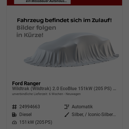
Ford Ranger
Wildtrak (Wildtrak) 2.0 EcoBlue 151kW (205 PS) 10-Stufen Automatikgetriebe 4WD
unverbindliche Lieferzeit:
6 Wochen
Neuwagen
Fahrzeugnr.
24994663
Getriebe
Automatik
Kraftstoff
Diesel
Außenfarbe
Silber, / Iconic-Silber Metallic (000ZH0)
Leistung
151 kW (205 PS)