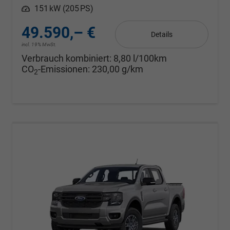
Leistung
151 kW (205 PS)
49.590,– €
Details
incl. 19% MwSt.
Verbrauch kombiniert:
8,80 l/100km
CO
-Emissionen:
230,00 g/km
2