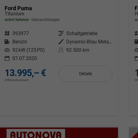
Ford Puma
F
Titanium
H
sofort lieferbar
Gebrauchtwagen
so
Fahrzeugnr.
393977
Getriebe
Schaltgetriebe
F
Kraftstoff
Benzin
Außenfarbe
Dynamic-Blau Metallic
Leistung
92 kW (125 PS)
Kilometerstand
92.500 km
L
07.07.2020
13.995,– €
Details
Differenzbesteuert
Di