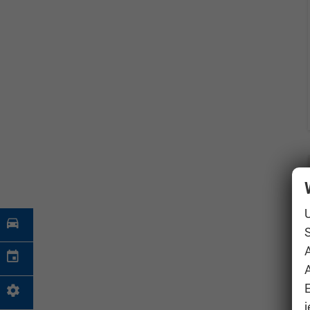
S
A
j