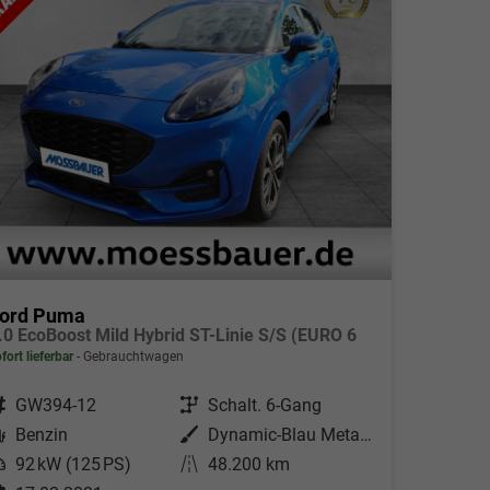
ord Puma
.0 EcoBoost Mild Hybrid ST-Linie S/S (EURO 6
fort lieferbar
Gebrauchtwagen
ahrzeugnr.
GW394-12
Getriebe
Schalt. 6-Gang
Kraftstoff
Benzin
Außenfarbe
Dynamic-Blau Metallic
eistung
92 kW (125 PS)
Kilometerstand
48.200 km