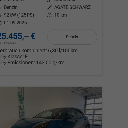
Kraftstoff
Benzin
Außenfarbe
AGATE SCHWARZ
eistung
92 kW (125 PS)
Kilometerstand
10 km
01.09.2025
25.455,– €
Details
cl. 19% MwSt.
erbrauch kombiniert:
6,30 l/100km
CO
-Klasse:
E
2
CO
-Emissionen:
143,00 g/km
2