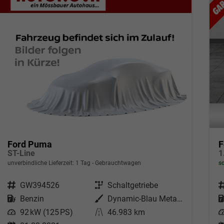
Ford Puma
F
ST-Line
1
unverbindliche Lieferzeit:
1 Tag
Gebrauchtwagen
so
Fahrzeugnr.
GW394526
Getriebe
Schaltgetriebe
F
Kraftstoff
Benzin
Außenfarbe
Dynamic-Blau Metallic
Leistung
92 kW (125 PS)
Kilometerstand
46.983 km
L