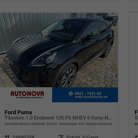
Ford Puma
F
Titanium 1.0 Ecoboost 125 PS MHEV 6 Gang-Navi-Rückfahrkamera-17" Alu-Winterpaket-Sofort
S
unverbindliche Lieferzeit: Sofort
Neuwagen mit Tageszulassung
so
Fahrzeugnr.
24990258
Getriebe
Schalt. 6-Gang
F