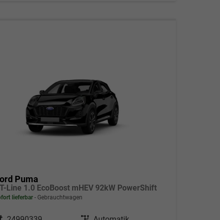
ord Puma
T-Line 1.0 EcoBoost mHEV 92kW PowerShift
fort lieferbar
Gebrauchtwagen
ahrzeugnr.
24990339
Getriebe
Automatik