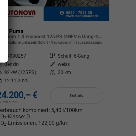
ord Puma
Titanium 1.0 Ecoboost 125 PS MHEV 6 Gang-Navi-Rückfahrkamera-17" Alu-Winterpaket-Sofort
verbindliche Lieferzeit: Sofort
Neuwagen mit Tageszulassung
ahrzeugnr.
24990257
Getriebe
Schalt. 6-Gang
Kraftstoff
Benzin
Außenfarbe
weiss
eistung
92 kW (125 PS)
Kilometerstand
20 km
12.11.2025
24.200,– €
Details
cl. 19% MwSt.
erbrauch kombiniert:
5,40 l/100km
CO
-Klasse:
D
2
CO
-Emissionen:
122,00 g/km
2