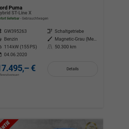
ord Puma
ybrid ST-Line X
fort lieferbar
Gebrauchtwagen
ahrzeugnr.
GW395263
Getriebe
Schaltgetriebe
Kraftstoff
Benzin
Außenfarbe
Magnetic-Grau (Metallic)
eistung
114 kW (155 PS)
Kilometerstand
50.300 km
04.06.2020
17.495,– €
Details
fferenzbesteuert