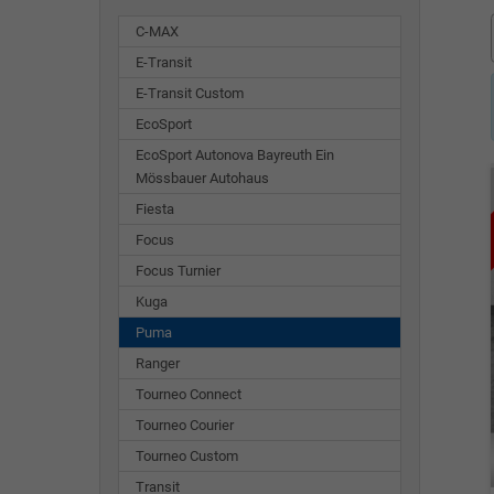
C-MAX
E-Transit
E-Transit Custom
EcoSport
EcoSport Autonova Bayreuth Ein
Mössbauer Autohaus
Fiesta
Focus
Focus Turnier
Kuga
Puma
Ranger
Tourneo Connect
Tourneo Courier
Tourneo Custom
Transit