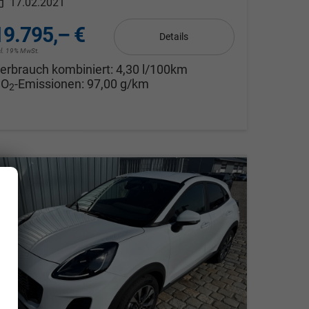
17.02.2021
19.795,– €
Details
cl. 19% MwSt.
erbrauch kombiniert:
4,30 l/100km
CO
-Emissionen:
97,00 g/km
2