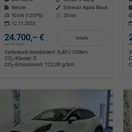
Kraftstoff
Benzin
Außenfarbe
Schwarz Agata Black
Leistung
92 kW (125 PS)
Kilometerstand
20 km
L
12.11.2025
24.700,– €
Details
incl. 19% MwSt.
in
Verbrauch kombiniert:
5,40 l/100km
V
CO
-Klasse:
D
2
CO
-Emissionen:
122,00 g/km
2