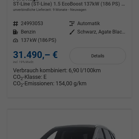
ST-Line (ST-Line) 1.5 EcoBoost 137kW (186 PS) 8-Stufen Automatik
unverbindliche Lieferzeit:
9 Monate
Neuwagen
Fahrzeugnr.
24993053
Getriebe
Automatik
Kraftstoff
Benzin
Außenfarbe
Schwarz, Agate Black Metallic
Leistung
137 kW (186 PS)
31.490,– €
Details
incl. 19% MwSt.
Verbrauch kombiniert:
6,90 l/100km
CO
-Klasse:
E
2
CO
-Emissionen:
154,00 g/km
2