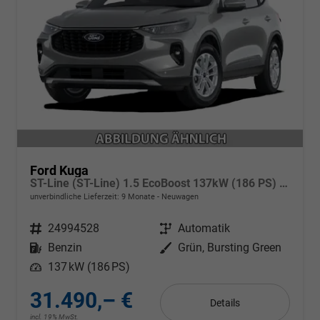
Ford Kuga
ST-Line (ST-Line) 1.5 EcoBoost 137kW (186 PS) 8-Stufen Automatik
unverbindliche Lieferzeit:
9 Monate
Neuwagen
Fahrzeugnr.
24994528
Getriebe
Automatik
Kraftstoff
Benzin
Außenfarbe
Grün, Bursting Green
Leistung
137 kW (186 PS)
31.490,– €
Details
incl. 19% MwSt.