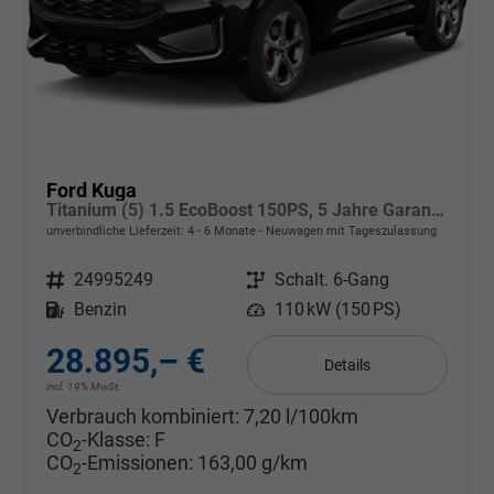
Ford Kuga
Titanium (5) 1.5 EcoBoost 150PS, 5 Jahre Garantie, 17" Alu, Navigation 13"-Display, Parksensoren vorne/hinten, Rückfahrkamera, Climatronic, Privacy-Glas, Key-Free-System, Tempomat, LED-Scheinwerfer
unverbindliche Lieferzeit: 4 - 6 Monate
Neuwagen mit Tageszulassung
Fahrzeugnr.
24995249
Getriebe
Schalt. 6-Gang
Kraftstoff
Benzin
Leistung
110 kW (150 PS)
28.895,– €
Details
incl. 19% MwSt.
Verbrauch kombiniert:
7,20 l/100km
CO
-Klasse:
F
2
CO
-Emissionen:
163,00 g/km
2