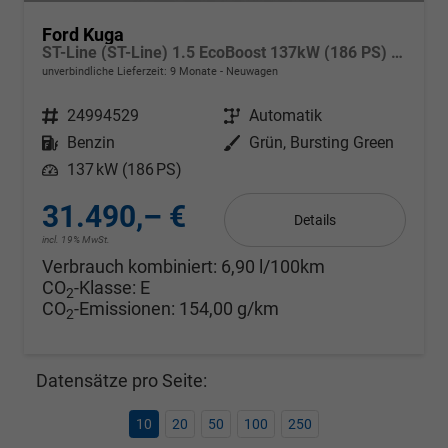
Ford Kuga
ST-Line (ST-Line) 1.5 EcoBoost 137kW (186 PS) 8-Stufen Automatik
unverbindliche Lieferzeit:
9 Monate
Neuwagen
Fahrzeugnr.
24994529
Getriebe
Automatik
Kraftstoff
Benzin
Außenfarbe
Grün, Bursting Green
Leistung
137 kW (186 PS)
31.490,– €
Details
incl. 19% MwSt.
Verbrauch kombiniert:
6,90 l/100km
CO
-Klasse:
E
2
CO
-Emissionen:
154,00 g/km
2
Datensätze pro Seite:
10
20
50
100
250