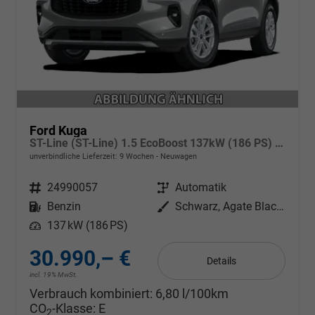
Ford Kuga
ST-Line (ST-Line) 1.5 EcoBoost 137kW (186 PS) AT8 FWD
unverbindliche Lieferzeit:
9 Wochen
Neuwagen
Fahrzeugnr.
24990057
Getriebe
Automatik
Kraftstoff
Benzin
Außenfarbe
Schwarz, Agate Black Metallic
Leistung
137 kW (186 PS)
30.990,– €
Details
incl. 19% MwSt.
Verbrauch kombiniert:
6,80 l/100km
CO
-Klasse:
E
2