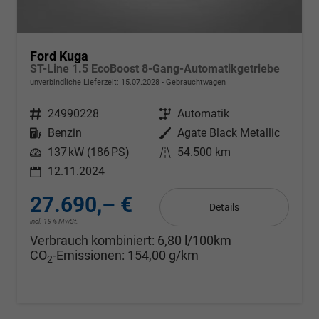
Ford Kuga
ST-Line 1.5 EcoBoost 8-Gang-Automatikgetriebe
unverbindliche Lieferzeit:
15.07.2028
Gebrauchtwagen
Fahrzeugnr.
24990228
Getriebe
Automatik
Kraftstoff
Benzin
Außenfarbe
Agate Black Metallic
Leistung
137 kW (186 PS)
Kilometerstand
54.500 km
12.11.2024
27.690,– €
Details
incl. 19% MwSt.
Verbrauch kombiniert:
6,80 l/100km
CO
-Emissionen:
154,00 g/km
2