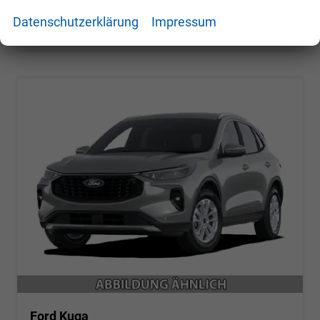
CO
-Klasse:
E
2
CO
-Emissionen:
155,00 g/km
Datenschutzerklärung
Impressum
2
Ford Kuga