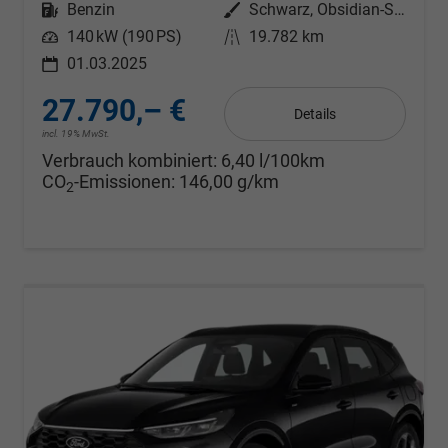
Kraftstoff
Benzin
Außenfarbe
Schwarz, Obsidian-Schwarz Metallic (PN4GM0)
Leistung
140 kW (190 PS)
Kilometerstand
19.782 km
01.03.2025
27.790,– €
Details
incl. 19% MwSt.
Verbrauch kombiniert:
6,40 l/100km
CO
-Emissionen:
146,00 g/km
2