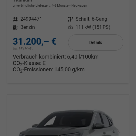
unverbindliche Lieferzeit: 4-6 Monate
Neuwagen
Fahrzeugnr.
24994471
Getriebe
Schalt. 6-Gang
Kraftstoff
Benzin
Leistung
111 kW (151 PS)
31.200,– €
Details
incl. 19% MwSt.
Verbrauch kombiniert:
6,40 l/100km
CO
-Klasse:
E
2
CO
-Emissionen:
145,00 g/km
2