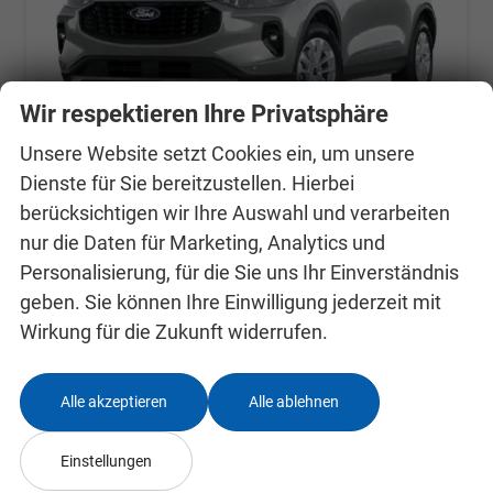
Wir respektieren Ihre Privatsphäre
Unsere Website setzt Cookies ein, um unsere
Dienste für Sie bereitzustellen. Hierbei
berücksichtigen wir Ihre Auswahl und verarbeiten
Ford Kuga
ST-Line (ST-Line) 1.5 EcoBoost 137kW (186 PS) AT8 FWD
nur die Daten für Marketing, Analytics und
unverbindliche Lieferzeit:
9 Monate
Neuwagen
Personalisierung, für die Sie uns Ihr Einverständnis
geben. Sie können Ihre Einwilligung jederzeit mit
Fahrzeugnr.
24990058
Getriebe
Automatik
Wirkung für die Zukunft widerrufen.
Kraftstoff
Benzin
Außenfarbe
Grau, Magnetic Grau Metallic
Leistung
137 kW (186 PS)
Alle akzeptieren
Alle ablehnen
31.290,– €
Details
incl. 19% MwSt.
Einstellungen
Verbrauch kombiniert:
6,80 l/100km