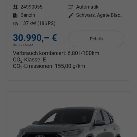
Fahrzeugnr.
24990055
Getriebe
Automatik
Kraftstoff
Benzin
Außenfarbe
Schwarz, Agate Black Metallic
Leistung
137 kW (186 PS)
30.990,– €
Details
incl. 19% MwSt.
Verbrauch kombiniert:
6,80 l/100km
CO
-Klasse:
E
2
CO
-Emissionen:
155,00 g/km
2