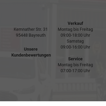
Verkauf
Kemnather Str. 31
Montag bis Freitag
95448 Bayreuth
09:00-18:00 Uhr
Samstag
09:00-16:00 Uhr
Unsere
Kundenbewertungen
Service
Montag bis Freitag
07:00-17:00 Uhr