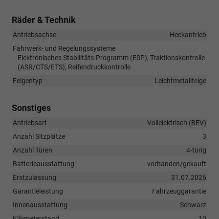
Räder & Technik
Antriebsachse
Heckantrieb
Fahrwerk- und Regelungssysteme
Elektronisches Stabilitäts-Programm (ESP), Traktionskontrolle
(ASR/CTS/ETS), Reifendruckkontrolle
Felgentyp
Leichtmetallfelge
Sonstiges
Antriebsart
Vollelektrisch (BEV)
Anzahl Sitzplätze
3
Anzahl Türen
4-türig
Batterieausstattung
vorhanden/gekauft
Erstzulassung
31.07.2026
Garantieleistung
Fahrzeuggarantie
Innenausstattung
Schwarz
Kilometerstand
10