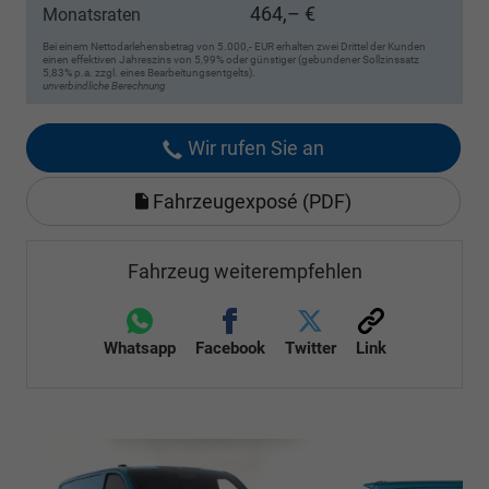
464,– €
Monatsraten
Bei einem Nettodarlehensbetrag von 5.000,- EUR erhalten zwei Drittel der Kunden
einen effektiven Jahreszins von 5,99% oder günstiger (gebundener Sollzinssatz
5,83% p.a. zzgl. eines Bearbeitungsentgelts).
unverbindliche Berechnung
Wir rufen Sie an
Fahrzeugexposé (PDF)
Fahrzeug weiterempfehlen
Whatsapp
Facebook
Twitter
Link