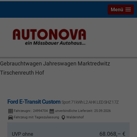
Menü
Ford E-Transit Custom Stock Wiesau Bayreuth Nützel
Mössbauer Autonova Brucker Räthel MGS Autohaus
günstig Finanzierung Leasing Neuwagen
Gebrauchtwagen Jahreswagen Marktredwitz
Tirschenreuth Hof
Ford E-Transit Custom
Sport 71kWh L2 AHK LED SHZ 17Z
Fahrzeugnr.:
24994704
unverbindliche Lieferzeit:
25.09.2026
Fahrzeug mit Tageszulassung
Waldershof
68.068,– €
UVP ohne