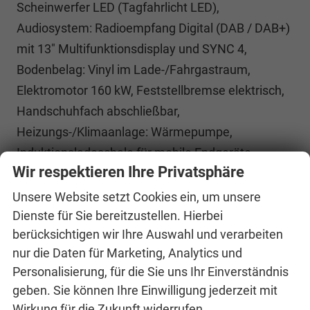
Scheinwerfer LED (Tagfahrlicht LED),
Audiosystem: Radioempfang Digital (DAB / DAB+)
mit 13" Multifunktionsdisplay und SYNC 4,
Bodenbelag: Vinyl im Lade-/Fahrgastraum,
Elektromotor 160 kW, Feststellbremse elektrisch,
Handschuhfach abschließbar,
Heizungs-/Klimaanlage: Wärmepumpe,
Induktionsladeschale für mobile Endgeräte,
Wir respektieren Ihre Privatsphäre
Karosserie/Aufbau: Kasten Standard, KeyFree-
System, Laderaumleuchte LED, extra hell, LKW-
Unsere Website setzt Cookies ein, um unsere
Zulassung, Power KeyFree-Startfunktion,
Dienste für Sie bereitzustellen. Hierbei
berücksichtigen wir Ihre Auswahl und verarbeiten
Radstand 3500 mm, Schiebetür
nur die Daten für Marketing, Analytics und
Lade-/Fahrgastraum rechts, Stoßfänger in
Personalisierung, für die Sie uns Ihr Einverständnis
Wagenfarbe, Zul. Gesamtgewicht 3,4 t, USB-
geben. Sie können Ihre Einwilligung jederzeit mit
Schnittstelle, Antriebsart: Heckantrieb, Elektron.
Wirkung für die Zukunft widerrufen.