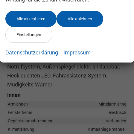
Stabilitäts-Programm (ESP), Getriebe für
Elektrofahrzeug, Klimaautomatik 2-Zonen,
Alle akzeptieren
Alle ablehnen
Zusatzheizung elektrisch, Airbag Beifahrerseite
abschaltbar, Fensterheber elektrisch,
Einstellungen
Laderaumtrennwand ohne Fenster, Verzurrösen
(8), Zentralverriegelung mit Fernbedienung,
Datenschutzerklärung
Impressum
Bordcomputer, Fahrassistenz-System:
Notrufsystem, Außenspiegel elektr. anklappbar,
Heckleuchten LED, Fahrassistenz-System:
Müdigkeits-Warner
Innen
Armlehnen
Mittelarmlehne
Fensterheber
elektrisch
Gepäckraumabtrennung
vorhanden
Klimatisierung
Klimaanlage manuell