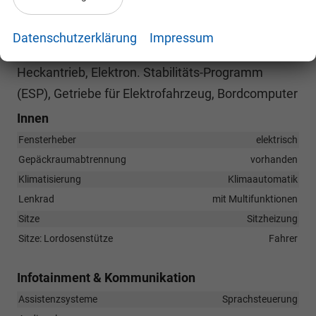
Karosserie/Aufbau: Kasten Standard, Radstand
3500 mm, Schiebetür Lade-/Fahrgastraum rechts,
Datenschutzerklärung
Impressum
Zul. Gesamtgewicht 3,4 t, Antriebsart:
Heckantrieb, Elektron. Stabilitäts-Programm
(ESP), Getriebe für Elektrofahrzeug, Bordcomputer
Innen
Fensterheber
elektrisch
Gepäckraumabtrennung
vorhanden
Klimatisierung
Klimaautomatik
Lenkrad
mit Multifunktionen
Sitze
Sitzheizung
Sitze: Lordosenstütze
Fahrer
Infotainment & Kommunikation
Assistenzsysteme
Sprachsteuerung