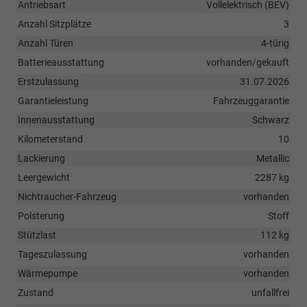
Antriebsart
Vollelektrisch (BEV)
Anzahl Sitzplätze
3
Anzahl Türen
4-türig
Batterieausstattung
vorhanden/gekauft
Erstzulassung
31.07.2026
Garantieleistung
Fahrzeuggarantie
Innenausstattung
Schwarz
Kilometerstand
10
Lackierung
Metallic
Leergewicht
2287 kg
Nichtraucher-Fahrzeug
vorhanden
Polsterung
Stoff
Stützlast
112 kg
Tageszulassung
vorhanden
Wärmepumpe
vorhanden
Zustand
unfallfrei