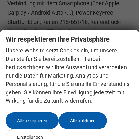
Verbindung mit dem Smartphone (über Apple
Carplay / Android Auto /...), Power KeyFree-
Startfunktion, Reifen 215/65 R16, Reifendruck-
Kontrollsystem, Rückfahrkamera,
Wir respektieren Ihre Privatsphäre
Sprachsteuerung, Traktionskontrolle, USB-
Schnittstelle, Verkleidung im Lade-/FG-Raum
Unsere Website setzt Cookies ein, um unsere
Dienste für Sie bereitzustellen. Hierbei
durchgehend, Verkleidung im Lade-/FG-Raum:
berücksichtigen wir Ihre Auswahl und verarbeiten
hoch, Verzurrösen (6), Wärmepumpe,
nur die Daten für Marketing, Analytics und
Zentralverriegelung mit Fernbedienung, Sitz-Paket
Personalisierung, für die Sie uns Ihr Einverständnis
46: Fahrersitz (4-fach verstellbar) -
geben. Sie können Ihre Einwilligung jederzeit mit
Beifahrerdoppelsitz, Sitzheizung, Stoff (Sitze im
Wirkung für die Zukunft widerrufen.
Fahrerhaus: Fahrersitz mit Lendenwirbelstütze /
Armlehne Fahrersitz / Sitze im Fahrerhaus:
Alle akzeptieren
Alle ablehnen
Fahrer- und Beifahrersitz heizbar), Scheinwerfer
LED (Tagfahrlicht LED), Elektromotor 160 kW,
Einstellungen