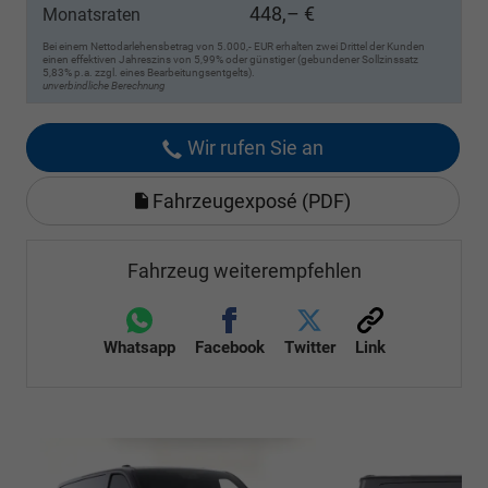
448,– €
Monatsraten
Bei einem Nettodarlehensbetrag von 5.000,- EUR erhalten zwei Drittel der Kunden
einen effektiven Jahreszins von 5,99% oder günstiger (gebundener Sollzinssatz
5,83% p.a. zzgl. eines Bearbeitungsentgelts).
unverbindliche Berechnung
Wir rufen Sie an
Fahrzeugexposé (PDF)
Fahrzeug weiterempfehlen
Whatsapp
Facebook
Twitter
Link