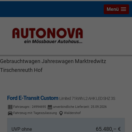
Menü
Ford E-Transit Custom Stock Wiesau Bayreuth Nützel
Mössbauer Autonova Brucker Räthel MGS Autohaus
günstig Finanzierung Leasing Neuwagen
Gebrauchtwagen Jahreswagen Marktredwitz
Tirschenreuth Hof
Ford E-Transit Custom
Limited 71kWh L2 AHK LED SHZ 3S
Fahrzeugnr.:
24994695
unverbindliche Lieferzeit:
25.09.2026
Fahrzeug mit Tageszulassung
Waldershof
65.480,– €
UVP ohne