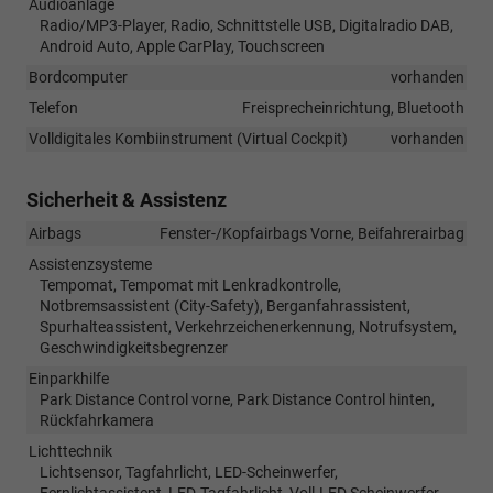
Audioanlage
Radio/MP3-Player, Radio, Schnittstelle USB, Digitalradio DAB,
Android Auto, Apple CarPlay, Touchscreen
Bordcomputer
vorhanden
Telefon
Freisprecheinrichtung, Bluetooth
Volldigitales Kombiinstrument (Virtual Cockpit)
vorhanden
Sicherheit & Assistenz
Airbags
Fenster-/Kopfairbags Vorne, Beifahrerairbag
Assistenzsysteme
Tempomat, Tempomat mit Lenkradkontrolle,
Notbremsassistent (City-Safety), Berganfahrassistent,
Spurhalteassistent, Verkehrzeichenerkennung, Notrufsystem,
Geschwindigkeitsbegrenzer
Einparkhilfe
Park Distance Control vorne, Park Distance Control hinten,
Rückfahrkamera
Lichttechnik
Lichtsensor, Tagfahrlicht, LED-Scheinwerfer,
Fernlichtassistent, LED-Tagfahrlicht, Voll-LED Scheinwerfer