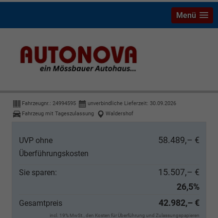
Menü
Ford Transit Custom
Trend Kombi L2 StandH SHZ 5J-Gar
Fahrzeugnr.:
24994595
unverbindliche Lieferzeit:
30.09.2026
Fahrzeug mit Tageszulassung
Waldershof
58.489,– €
UVP ohne
Überführungskosten
15.507,– €
Sie sparen:
26,5%
42.982,– €
Gesamtpreis
incl. 19% MwSt., den Kosten für Überführung und Zulassungspapieren