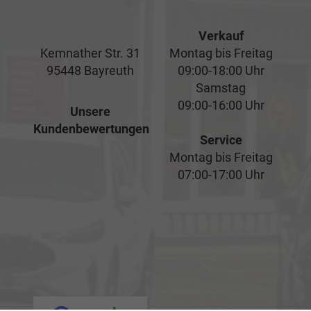
Verkauf
Kemnather Str. 31
Montag bis Freitag
95448 Bayreuth
09:00-18:00 Uhr
Samstag
09:00-16:00 Uhr
Unsere
Kundenbewertungen
Service
Montag bis Freitag
07:00-17:00 Uhr