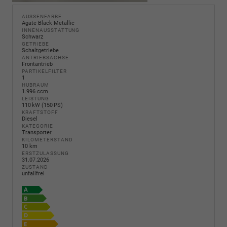
AUSSENFARBE
Agate Black Metallic
INNENAUSSTATTUNG
Schwarz
GETRIEBE
Schaltgetriebe
ANTRIEBSACHSE
Frontantrieb
PARTIKELFILTER
1
HUBRAUM
1.996 ccm
LEISTUNG
110 kW (150 PS)
KRAFTSTOFF
Diesel
KATEGORIE
Transporter
KILOMETERSTAND
10 km
ERSTZULASSUNG
31.07.2026
ZUSTAND
unfallfrei