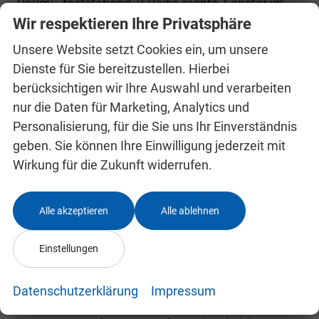
Raum: - feststehend, 2.Reihe rechts, Fenster im
Wir respektieren Ihre Privatsphäre
Lade-/FG-Raum: - feststehend, 3.Reihe links,
Fenster im Lade-/FG-Raum: - feststehend, 3.Reihe
Unsere Website setzt Cookies ein, um unsere
rechts, Heckscheibe heizbar, Karosserie/Aufbau:
Dienste für Sie bereitzustellen. Hierbei
berücksichtigen wir Ihre Auswahl und verarbeiten
Kombi Standard, Laderaumleuchte LED, Motor 2,0
nur die Daten für Marketing, Analytics und
Ltr. - 110 kW EcoBlue KAT, Power KeyFree-
Personalisierung, für die Sie uns Ihr Einverständnis
Startfunktion, Radstand 3500 mm, Schiebetür
geben. Sie können Ihre Einwilligung jederzeit mit
Lade-/Fahrgastraum rechts, Schmutzfänger vorn
Wirkung für die Zukunft widerrufen.
und hinten, Stahlfelgen 6,5x16, Zul.
Gesamtgewicht 3,20 t, Anti-Blockier-System
Alle akzeptieren
Alle ablehnen
(ABS), Antriebsart: Frontantrieb, Elektron.
Stabilitäts-Programm (ESP), Traktionskontrolle,
Einstellungen
Getriebe 6-Gang, Klimaautomatik (Fahrerhaus),
Fensterheber elektrisch, Zentralverriegelung mit
Datenschutzerklärung
Impressum
Fernbedienung, Bordcomputer, Fahrassistenz-