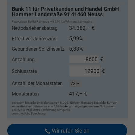
Bank 11 für Privatkunden und Handel GmbH
Hammer Landstraße 91 41460 Neuss
Finanzieren Sie Ihr Fahrzeug mit 5,99% effektivem Jahreszins.
34.382,– €
Nettodarlehensbetrag
5,99%
Effektiver Jahreszins
5,83%
Gebundener Sollzinssatz
€
Anzahlung
€
Schlussrate
Anzahl der Monatsraten
417,– €
Monatsraten
Bei einem Nettodarlehensbetrag von 5.000,- EUR erhalten zwei Drittel der Kunden
einen effektiven Jahreszins von 5,99% oder günstiger (gebundener Sollzinssatz
5,83% p.a. zzgl. eines Bearbeitungsentgelts).
unverbindliche Berechnung
Wir rufen Sie an