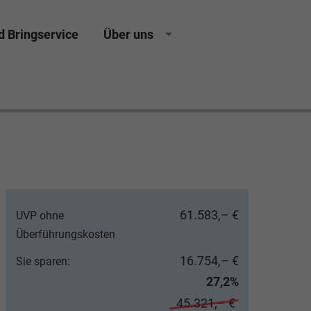
d Bringservice
Über uns
61.583,– €
UVP ohne
Überführungskosten
16.754,– €
Sie sparen:
27,2%
45.321,– €