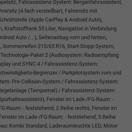
elsitz, Fahrassistenz-System: Berganfahrassistent,
ersitz (4-fach verstellbar), Fahrersitz mit
hnittstelle (Apple CarPlay & Android Auto),
, Kraftstofftank 55 Liter, Navigation in Verbindung
roid Auto /...), Seitenairbag vorn und hinten,
rn, Sommerreifen 215/65 R16, Start-Stopp-System,
n, Technologie-Paket 2 (Audiosystem: Radioempfang
isplay und SYNC 4 / Fahrassistenz-System:
schwindigkeits-Begrenzer / Parkpilotsystem vorn und
tem: Pre-Collision-System / Fahrassistenz-System:
-Regelanlage (Tempomat) / Fahrassistenz-System:
purhalteassistent), Fenster im Lade-/FG-Raum: -
FG-Raum: - feststehend, 2.Reihe rechts, Fenster im
 Fenster im Lade-/FG-Raum: - feststehend, 3.Reihe
fbau: Kombi Standard, Laderaumleuchte LED, Motor