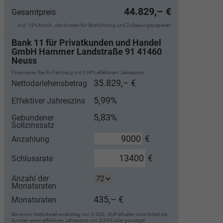
44.829,– €
Gesamtpreis
incl. 19% MwSt., den Kosten für Überführung und Zulassungspapieren
Bank 11 für Privatkunden und Handel
GmbH Hammer Landstraße 91 41460
Neuss
Finanzieren Sie Ihr Fahrzeug mit 5,99% effektivem Jahreszins.
35.829,– €
Nettodarlehensbetrag
5,99%
Effektiver Jahreszins
5,83%
Gebundener
Sollzinssatz
€
Anzahlung
€
Schlussrate
Anzahl der
Monatsraten
435,– €
Monatsraten
Bei einem Nettodarlehensbetrag von 5.000,- EUR erhalten zwei Drittel der
Kunden einen effektiven Jahreszins von 5,99% oder günstiger