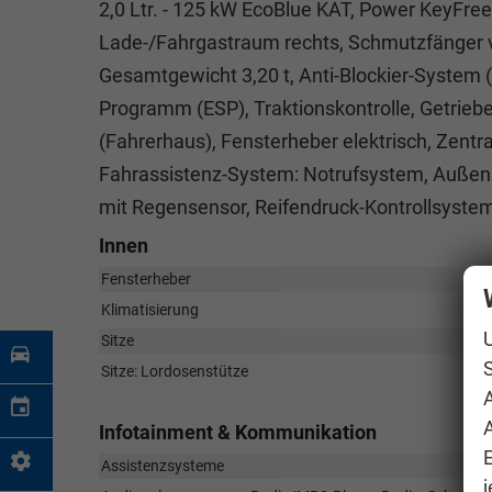
2,0 Ltr. - 125 kW EcoBlue KAT, Power KeyFre
Lade-/Fahrgastraum rechts, Schmutzfänger vo
Gesamtgewicht 3,20 t, Anti-Blockier-System (AB
Programm (ESP), Traktionskontrolle, Getriebe
(Fahrerhaus), Fensterheber elektrisch, Zent
Fahrassistenz-System: Notrufsystem, Außensp
mit Regensensor, Reifendruck-Kontrollsystem,
Innen
Fensterheber
Klimatisierung
Sitze
S
Sitze: Lordosenstütze
A
Infotainment & Kommunikation
Assistenzsysteme
j