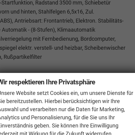
e-Startfunktion, Radstand 3500 mm, Schiebetür
rn und hinten, Stahlfelgen 6,5x16, Zul.
S), Antriebsart: Frontantrieb, Elektron. Stabilitäts-
 Automatik - (8-Stufen), Klimaautomatik
ralverriegelung mit Fernbedienung, Bordcomputer,
iegel elektr. verstell- und heizbar, Scheibenwischer
 Rußpartikelfilter
elektrisch
Wir respektieren Ihre Privatsphäre
Klimaanlage manuell
Unsere Website setzt Cookies ein, um unsere Dienste für
Sitzheizung
ie bereitzustellen. Hierbei berücksichtigen wir Ihre
Fahrer
Auswahl und verarbeiten nur die Daten für Marketing,
nalytics und Personalisierung, für die Sie uns Ihr
Einverständnis geben. Sie können Ihre Einwilligung
Sprachsteuerung
ederzeit mit Wirkung für die Zukunft widerrufen.