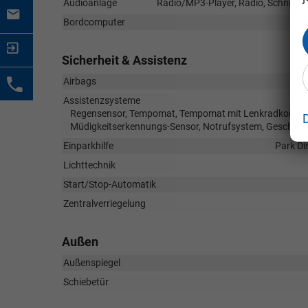
Audioanlage
Radio/MP3-Player, Radio, Schnittste
Bordcomputer
Sicherheit & Assistenz
Airbags
Assistenzsysteme
Regensensor, Tempomat, Tempomat mit Lenkradkontrolle
Müdigkeitserkennungs-Sensor, Notrufsystem, Geschwin
Einparkhilfe
Park Di
Lichttechnik
Start/Stop-Automatik
Zentralverriegelung
Außen
Außenspiegel
Schiebetür