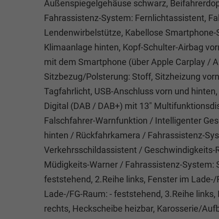
Außenspiegelgehäuse schwarz, Beifahrerdopp
Fahrassistenz-System: Fernlichtassistent, Fahr
Lendenwirbelstütze, Kabellose Smartphone-Sc
Klimaanlage hinten, Kopf-Schulter-Airbag vorn
mit dem Smartphone (über Apple Carplay / And
Sitzbezug/Polsterung: Stoff, Sitzheizung vo
Tagfahrlicht, USB-Anschluss vorn und hinte
Digital (DAB / DAB+) mit 13" Multifunktionsd
Falschfahrer-Warnfunktion / Intelligenter Ge
hinten / Rückfahrkamera / Fahrassistenz-Sys
Verkehrsschildassistent / Geschwindigkeits
Müdigkeits-Warner / Fahrassistenz-System: S
feststehend, 2.Reihe links, Fenster im Lade-/
Lade-/FG-Raum: - feststehend, 3.Reihe links,
rechts, Heckscheibe heizbar, Karosserie/Au