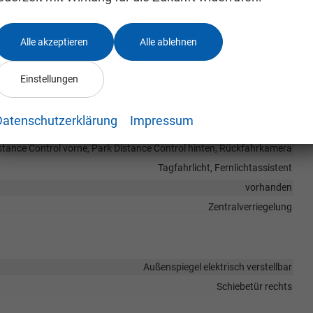
lle USB, Digitalradio DAB, Android Auto, Apple CarPlay, Touchscreen
vorhanden
Alle akzeptieren
Alle ablehnen
Einstellungen
Seitenairbags Vorne
, Spurhalteassistent, Verkehrzeichenerkennung,
Datenschutzerklärung
Impressum
digkeitsbegrenzer
stance Control vorne, Park Distance Control hinten, Rückfahrkamera
Tagfahrlicht, Fernlichtassistent
vorhanden
Zentralverriegelung
Außenspiegel elektrisch verstellbar
Schiebetür rechts