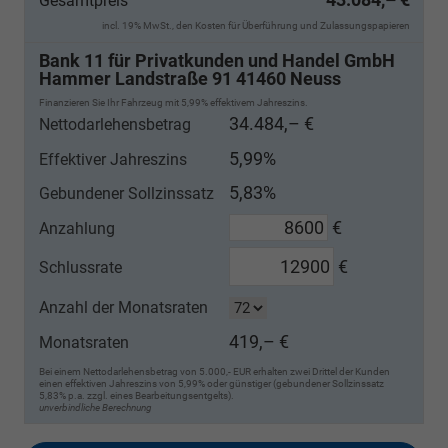
Gesamtpreis
incl. 19% MwSt., den Kosten für Überführung und Zulassungspapieren
Bank 11 für Privatkunden und Handel GmbH
Hammer Landstraße 91 41460 Neuss
Finanzieren Sie Ihr Fahrzeug mit 5,99% effektivem Jahreszins.
34.484,– €
Nettodarlehensbetrag
5,99%
Effektiver Jahreszins
5,83%
Gebundener Sollzinssatz
€
Anzahlung
€
Schlussrate
Anzahl der Monatsraten
419,– €
Monatsraten
Bei einem Nettodarlehensbetrag von 5.000,- EUR erhalten zwei Drittel der Kunden
einen effektiven Jahreszins von 5,99% oder günstiger (gebundener Sollzinssatz
5,83% p.a. zzgl. eines Bearbeitungsentgelts).
unverbindliche Berechnung