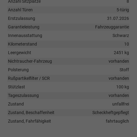
Anzahl Sitzplätze
8
Anzahl Türen
5-türig
Erstzulassung
31.07.2026
Garantieleistung
Fahrzeuggarantie
Innenausstattung
Schwarz
Kilometerstand
10
Leergewicht
2451 kg
Nichtraucher-Fahrzeug
vorhanden
Polsterung
Stoff
Rußpartikelfilter / SCR
vorhanden
Stützlast
100 kg
Tageszulassung
vorhanden
Zustand
unfallfrei
Zustand, Beschaffenheit
Scheckheftgepflegt
Zustand, Fahrfähigkeit
fahrtauglich