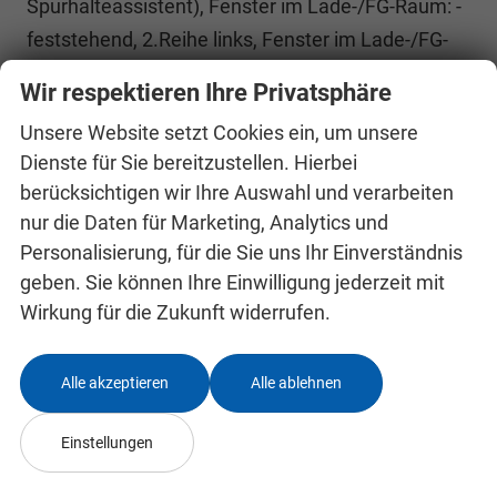
Spurhalteassistent), Fenster im Lade-/FG-Raum: -
feststehend, 2.Reihe links, Fenster im Lade-/FG-
Raum: - feststehend, 2.Reihe rechts, Fenster im
Wir respektieren Ihre Privatsphäre
Lade-/FG-Raum: - feststehend, 3.Reihe links,
Unsere Website setzt Cookies ein, um unsere
Fenster im Lade-/FG-Raum: - feststehend, 3.Reihe
Dienste für Sie bereitzustellen. Hierbei
rechts, Heckscheibe heizbar, Karosserie/Aufbau:
berücksichtigen wir Ihre Auswahl und verarbeiten
Kombi Standard, Laderaumleuchte LED, Motor 2,0
nur die Daten für Marketing, Analytics und
Ltr. - 100 kW EcoBlue KAT, Power KeyFree-
Personalisierung, für die Sie uns Ihr Einverständnis
Startfunktion, Radstand 3100 mm, Schiebetür
geben. Sie können Ihre Einwilligung jederzeit mit
Lade-/Fahrgastraum rechts, Schmutzfänger vorn
Wirkung für die Zukunft widerrufen.
und hinten, Stahlfelgen 6,5x16, Zul.
Gesamtgewicht 3,20 t, Anti-Blockier-System
Alle akzeptieren
Alle ablehnen
(ABS), Antriebsart: Frontantrieb, Elektron.
Stabilitäts-Programm (ESP), Traktionskontrolle,
Einstellungen
Getriebe Automatik - (8-Stufen), Klimaautomatik