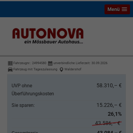
Menü
Ford Transit Custom
Trend Kombi Aut L1 LED AHK Heckkl
Fahrzeugnr.:
24994580
unverbindliche Lieferzeit:
30.09.2026
Fahrzeug mit Tageszulassung
Waldershof
58.310,– €
UVP ohne
Überführungskosten
15.226,– €
Sie sparen:
26,1%
43.586,– €
43.084,– €