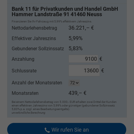
Bank 11 für Privatkunden und Handel GmbH
Hammer Landstraße 91 41460 Neuss
Finanzieren Sie Ihr Fahrzeug mit 5,99% effektivem Jahreszins.
36.221,– €
Nettodarlehensbetrag
5,99%
Effektiver Jahreszins
5,83%
Gebundener Sollzinssatz
€
Anzahlung
€
Schlussrate
Anzahl der Monatsraten
439,– €
Monatsraten
Bei einem Nettodarlehensbetrag von 5.000,- EUR erhalten zwei Drittel der Kunden
einen effektiven Jahreszins von 5,99% oder günstiger (gebundener Sollzinssatz
5,83% p.a. zzgl. eines Bearbeitungsentgelts).
unverbindliche Berechnung
Wir rufen Sie an