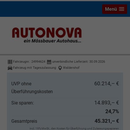
Menü
Ford Transit Custom
Limited Kombi Aut Limit L2 AHK LED SHZ
Fahrzeugnr.:
24994624
unverbindliche Lieferzeit:
30.09.2026
Fahrzeug mit Tageszulassung
Waldershof
60.214,– €
UVP ohne
Überführungskosten
14.893,– €
Sie sparen:
24,7%
45.321,– €
Gesamtpreis
incl. 19% MwSt., den Kosten für Überführung und Zulassungspapieren