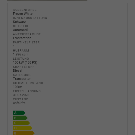
AUSSENFARBE
Frozen White
INNENAUSSTATTUNG
Schwarz
GETRIEBE
Automatik
ANTRIEBSACHSE
Frontantrieb
PARTIKELFILTER
1
HUBRAUM
1.996 ccm
LEISTUNG
100 kW (136 PS)
KRAFTSTOFF
Diesel
KATEGORIE
Transporter
KILOMETERSTAND
10 km
ERSTZULASSUNG
31.07.2026
ZUSTAND
unfallfrei