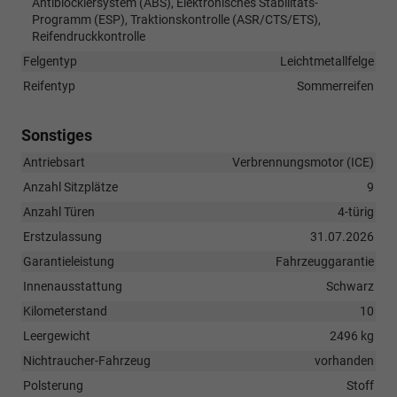
Antiblockiersystem (ABS), Elektronisches Stabilitäts-
Programm (ESP), Traktionskontrolle (ASR/CTS/ETS),
Reifendruckkontrolle
Felgentyp
Leichtmetallfelge
Reifentyp
Sommerreifen
Sonstiges
Antriebsart
Verbrennungsmotor (ICE)
Anzahl Sitzplätze
9
Anzahl Türen
4-türig
Erstzulassung
31.07.2026
Garantieleistung
Fahrzeuggarantie
Innenausstattung
Schwarz
Kilometerstand
10
Leergewicht
2496 kg
Nichtraucher-Fahrzeug
vorhanden
Polsterung
Stoff