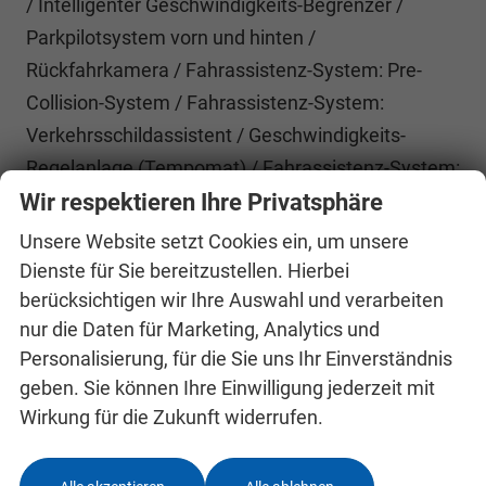
/ Intelligenter Geschwindigkeits-Begrenzer /
Parkpilotsystem vorn und hinten /
Rückfahrkamera / Fahrassistenz-System: Pre-
Collision-System / Fahrassistenz-System:
Verkehrsschildassistent / Geschwindigkeits-
Regelanlage (Tempomat) / Fahrassistenz-System:
Müdigkeits-Warner / Fahrassistenz-System:
Wir respektieren Ihre Privatsphäre
Spurhalteassistent), Fenster im Lade-/FG-Raum: -
Unsere Website setzt Cookies ein, um unsere
feststehend, 2.Reihe links, Fenster im Lade-/FG-
Dienste für Sie bereitzustellen. Hierbei
Raum: - feststehend, 2.Reihe rechts, Fenster im
berücksichtigen wir Ihre Auswahl und verarbeiten
nur die Daten für Marketing, Analytics und
Lade-/FG-Raum: - feststehend, 3.Reihe links,
Personalisierung, für die Sie uns Ihr Einverständnis
Fenster im Lade-/FG-Raum: - feststehend, 3.Reihe
geben. Sie können Ihre Einwilligung jederzeit mit
rechts, Heckscheibe heizbar, Karosserie/Aufbau:
Wirkung für die Zukunft widerrufen.
Kombi Standard, Laderaumleuchte LED, Motor 2,0
Ltr. - 100 kW EcoBlue KAT, Radstand 3500 mm,