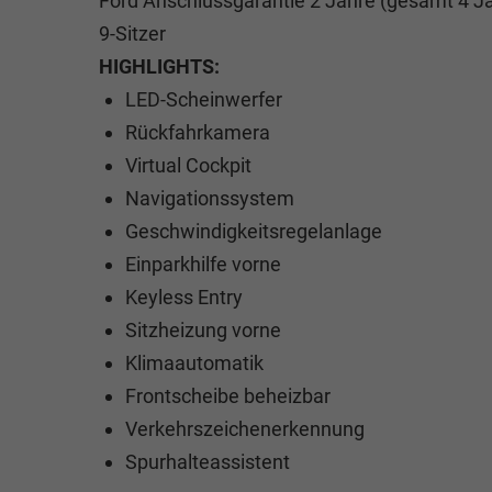
Ford Anschlussgarantie 2 Jahre (gesamt 4 J
9-Sitzer
HIGHLIGHTS:
LED-Scheinwerfer
Rückfahrkamera
Virtual Cockpit
Navigationssystem
Geschwindigkeitsregelanlage
Einparkhilfe vorne
Keyless Entry
Sitzheizung vorne
Klimaautomatik
Frontscheibe beheizbar
Verkehrszeichenerkennung
Spurhalteassistent