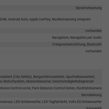
Sprachsteuerung
 DAB, Android Auto, Apple CarPlay, Musikstreaming integriert,
vorhanden
Navigation, Navigation per Audio
Freisprecheinrichtung, Bluetooth
vorhanden
stent (City-Safety), Berganfahrassistent, Spurhalteassistent,
r, Notrufsystem, Abstandswarner, Geschwindigkeitsbegrenzer
stance Control vorne, Park Distance Control hinten, Rückfahrkamera
Servolenkung
htsensor, LED-Scheinwerfer, LED-Tagfahrlicht, Voll-LED Scheinwerfer
Pannenkit