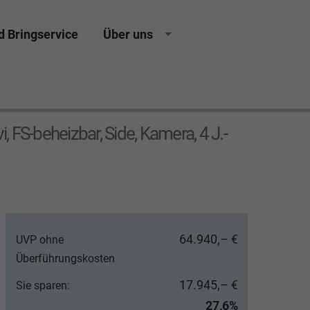
d Bringservice
Über uns
, FS-beheizbar, Side, Kamera, 4 J.-
64.940,– €
UVP ohne
Überführungskosten
17.945,– €
Sie sparen:
27,6%