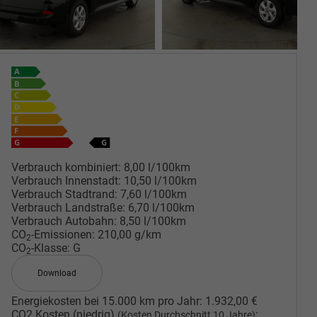
Verbrauch kombiniert:
8,00 l/100km
Verbrauch Innenstadt:
10,50 l/100km
Verbrauch Stadtrand:
7,60 l/100km
Verbrauch Landstraße:
6,70 l/100km
Verbrauch Autobahn:
8,50 l/100km
CO
-Emissionen:
210,00 g/km
2
CO
-Klasse:
G
2
Download
Energiekosten bei 15.000 km pro Jahr:
1.932,00 €
CO2 Kosten (niedrig)
:
(Kosten Durchschnitt 10 Jahre)