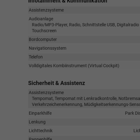
Infotainment & Kommunikation
Assistenzsysteme
Audioanlage
Radio/MP3-Player, Radio, Schnittstelle USB, Digitalradio
Touchscreen
Bordcomputer
Navigationssystem
Telefon
Volldigitales Kombiinstrument (Virtual Cockpit)
Sicherheit & Assistenz
Assistenzsysteme
Tempomat, Tempomat mit Lenkradkontrolle, Notbremsassi
Verkehrzeichenerkennung, Müdigkeitserkennungs-Senso
Einparkhilfe
Park Di
Lenkung
Lichttechnik
Lic
Pannenhilfe