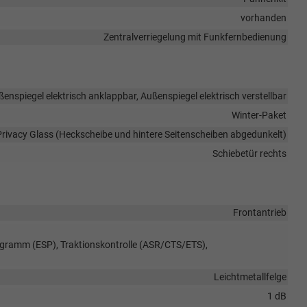
vorhanden
Zentralverriegelung mit Funkfernbedienung
enspiegel elektrisch anklappbar, Außenspiegel elektrisch verstellbar
Winter-Paket
Privacy Glass (Heckscheibe und hintere Seitenscheiben abgedunkelt)
Schiebetür rechts
Frontantrieb
rogramm (ESP), Traktionskontrolle (ASR/CTS/ETS),
Leichtmetallfelge
1 dB