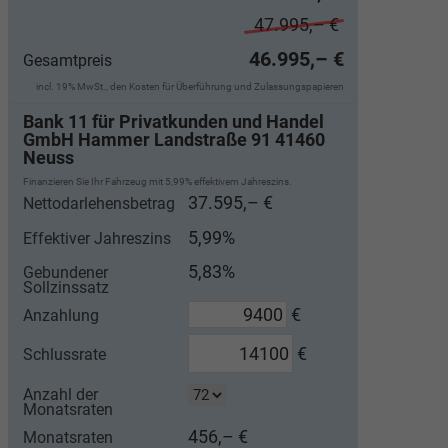
47.995,– €
46.995,– €
Gesamtpreis
incl. 19% MwSt., den Kosten für Überführung und Zulassungspapieren
Bank 11 für Privatkunden und Handel
GmbH Hammer Landstraße 91 41460
Neuss
Finanzieren Sie Ihr Fahrzeug mit 5,99% effektivem Jahreszins.
37.595,– €
Nettodarlehensbetrag
5,99%
Effektiver Jahreszins
5,83%
Gebundener
Sollzinssatz
€
Anzahlung
€
Schlussrate
Anzahl der
Monatsraten
456,– €
Monatsraten