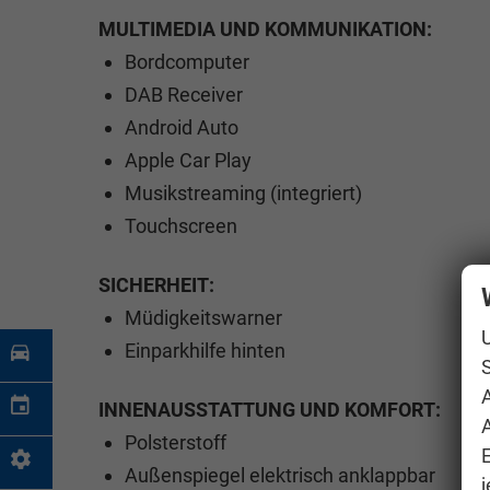
MULTIMEDIA UND KOMMUNIKATION:
Bordcomputer
DAB Receiver
Android Auto
Apple Car Play
Musikstreaming (integriert)
Touchscreen
SICHERHEIT:
Müdigkeitswarner
Einparkhilfe hinten
S
INNENAUSSTATTUNG UND KOMFORT:
A
Polsterstoff
Außenspiegel elektrisch anklappbar
j