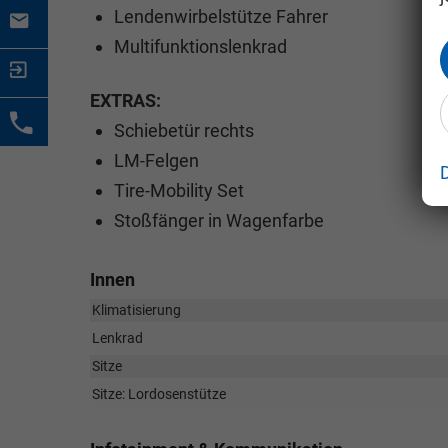
Lendenwirbelstütze Fahrer
Multifunktionslenkrad
EXTRAS:
Schiebetür rechts
LM-Felgen
Tire-Mobility Set
Stoßfänger in Wagenfarbe
Innen
Klimatisierung
Lenkrad
Sitze
Sitze: Lordosenstütze