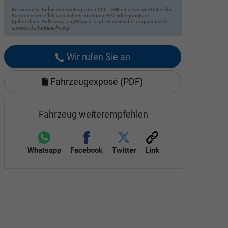
Bei einem Nettodarlehensbetrag von 5.000,- EUR erhalten zwei Drittel der
Kunden einen effektiven Jahreszins von 5,99% oder günstiger
(gebundener Sollzinssatz 5,83% p.a. zzgl. eines Bearbeitungsentgelts).
unverbindliche Berechnung
Wir rufen Sie an
Fahrzeugexposé (PDF)
Fahrzeug weiterempfehlen
Whatsapp
Facebook
Twitter
Link