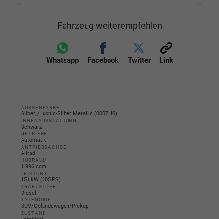
Fahrzeug weiterempfehlen
Whatsapp
Facebook
Twitter
Link
AUSSENFARBE
Silber, / Iconic-Silber Metallic (000ZH0)
INNENAUSSTATTUNG
Schwarz
GETRIEBE
Automatik
ANTRIEBSACHSE
Allrad
HUBRAUM
1.996 ccm
LEISTUNG
151 kW (205 PS)
KRAFTSTOFF
Diesel
KATEGORIE
SUV/Geländewagen/Pickup
ZUSTAND