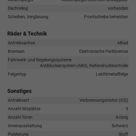
Dachreling
vorhanden
Scheiben, Verglasung
Frontscheibe beheizbar
Räder & Technik
Antriebsachse
Allrad
Bremsen
Elektronische Parkbremse
Fahrwerk- und Regelungssysteme
Antiblockiersystem (ABS), Reifendruckkontrolle
Felgentyp
Leichtmetallfelge
Sonstiges
Antriebsart
Verbrennungsmotor (ICE)
Anzahl Sitzplätze
5
Anzahl Türen
4-türig
Innenausstattung
Schwarz
Polsterung
Stoff