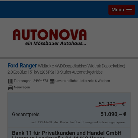
Menü
Ford Ranger
Ford Ranger
Wildtrak e-4WD Doppelkabine (Wildtrak Doppelkabine)
2.0 EcoBlue 151kW (205 PS) 10-Stufen-Automatikgetriebe
Fahrzeugnr.:
24994678
unverbindliche Lieferzeit:
6 Wochen
Neuwagen
53.390,– €
51.090,– €
Gesamtpreis
incl. 19% MwSt., den Kosten für Überführung und Zulassungspapieren
Bank 11 für Privatkunden und Handel GmbH