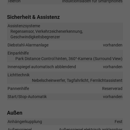
Telefon
Induktionsladen für Smartphones
Sicherheit & Assistenz
Assistenzsysteme
Regensensor, Verkehrzeichenerkennung,
Geschwindigkeitsbegrenzer
Diebstahl-Alarmanlage
vorhanden
Einparkhilfe
Park Distance Control hinten, 360°-Kamera (Surround View)
Innenspiegel automatisch abblendend
vorhanden
Lichttechnik
Nebelscheinwerfer, Tagfahrlicht, Fernlichtassistent
Pannenhilfe
Reserverad
Start/Stop-Automatik
vorhanden
Außen
Anhängerkupplung
Fest
Außenspiegel
Außenspiegel elektrisch anklappbar