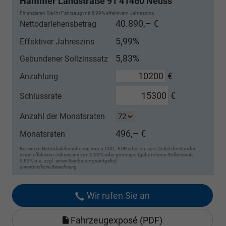
Hammer Landstraße 91 41460 Neuss
Finanzieren Sie Ihr Fahrzeug mit 5,99% effektivem Jahreszins.
40.890,– €
Nettodarlehensbetrag
5,99%
Effektiver Jahreszins
5,83%
Gebundener Sollzinssatz
€
Anzahlung
€
Schlussrate
Anzahl der Monatsraten
496,– €
Monatsraten
Bei einem Nettodarlehensbetrag von 5.000,- EUR erhalten zwei Drittel der Kunden
einen effektiven Jahreszins von 5,99% oder günstiger (gebundener Sollzinssatz
5,83% p.a. zzgl. eines Bearbeitungsentgelts).
unverbindliche Berechnung
Wir rufen Sie an
Fahrzeugexposé (PDF)