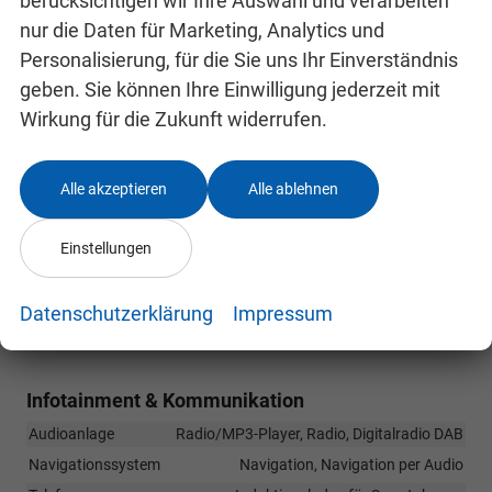
berücksichtigen wir Ihre Auswahl und verarbeiten
Anhängevorrichtung, 13polig, Außenspiegel elektr.
nur die Daten für Marketing, Analytics und
anklappbar, Dachreling, Laderaumschutzwanne,
Personalisierung, für die Sie uns Ihr Einverständnis
Sportbügel hinten, Stoßfänger hinten mit
geben. Sie können Ihre Einwilligung jederzeit mit
Trittstufe, EU-Fahrzeug mit Tageszulassung
Wirkung für die Zukunft widerrufen.
Innen
Armlehnen
Mittelarmlehne
Alle akzeptieren
Alle ablehnen
Fensterheber
elektrisch
Klimatisierung
Klimaautomatik
Einstellungen
Lenkrad
mit Lenkradheizung
Sitze
Sitzheizung
Datenschutzerklärung
Impressum
Sitze: Verstellbarkeit
Elektrisch verstellbarer Fahrersitz
Infotainment & Kommunikation
Audioanlage
Radio/MP3-Player, Radio, Digitalradio DAB
Navigationssystem
Navigation, Navigation per Audio