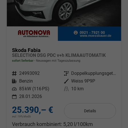
Skoda Fabia
SELECTION DSG PDC v+h KLIMAAUTOMATIK
sofort lieferbar
Neuwagen mit Tageszulassung
Fahrzeugnr.
24993092
Getriebe
Doppelkupplungsgetriebe (DSG)
Kraftstoff
Benzin
Außenfarbe
Weiss 9P9P
Leistung
85 kW (116 PS)
Kilometerstand
10 km
28.01.2026
25.390,– €
Details
incl. 19% MwSt.
Verbrauch kombiniert:
5,20 l/100km