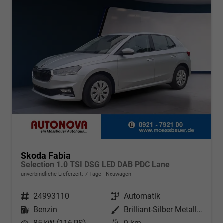
Skoda Fabia
Selection 1.0 TSI DSG LED DAB PDC Lane
unverbindliche Lieferzeit:
7 Tage
Neuwagen
Fahrzeugnr.
24993110
Getriebe
Automatik
Kraftstoff
Benzin
Außenfarbe
Brilliant-Silber Metallic
Leistung
85 kW (116 PS)
Kilometerstand
9 km