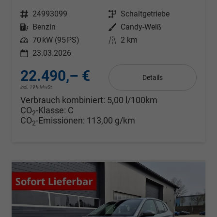
Fahrzeugnr.
24993099
Getriebe
Schaltgetriebe
Kraftstoff
Benzin
Außenfarbe
Candy-Weiß
Leistung
70 kW (95 PS)
Kilometerstand
2 km
23.03.2026
22.490,– €
Details
incl. 19% MwSt.
Verbrauch kombiniert:
5,00 l/100km
CO
-Klasse:
C
2
CO
-Emissionen:
113,00 g/km
2