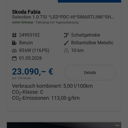
Skoda Fabia
Selection 1.0 TSI *LED*PDC-HI*SMARTLINK*SHZ*BLUETOOTH*FRONT-ASSIST
sofort lieferbar
Fahrzeug mit Tageszulassung
Fahrzeugnr.
24993102
Getriebe
Schaltgetriebe
Kraftstoff
Benzin
Außenfarbe
Brillantsilber Metallic
Leistung
85 kW (116 PS)
Kilometerstand
10 km
01.05.2026
23.090,– €
Details
incl. 19% MwSt.
Verbrauch kombiniert:
5,00 l/100km
CO
-Klasse:
C
2
CO
-Emissionen:
113,00 g/km
2