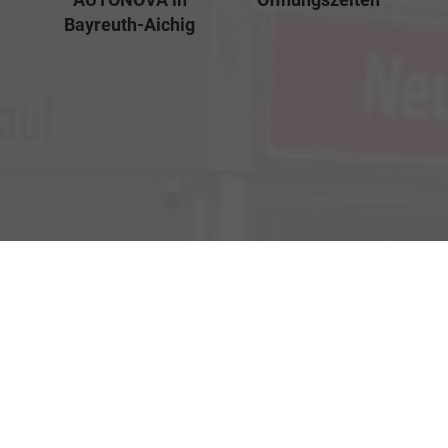
Bayreuth-Aichig
Verkauf
Kemnather Str. 31
Montag bis Freitag
95448 Bayreuth
09:00-18:00 Uhr
Samstag