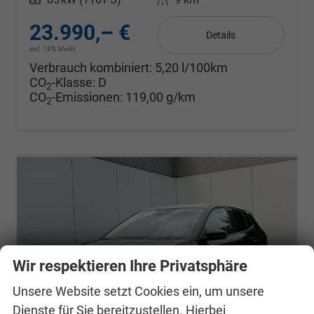
23.990,– €
Details
incl. 19% MwSt.
Verbrauch kombiniert:
5,20 l/100km
CO
-Klasse:
D
2
CO
-Emissionen:
119,00 g/km
2
Wir respektieren Ihre Privatsphäre
Unsere Website setzt Cookies ein, um unsere
Dienste für Sie bereitzustellen. Hierbei