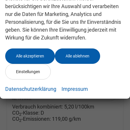
berücksichtigen wir Ihre Auswahl und verarbeiten
nur die Daten für Marketing, Analytics und
Personalisierung, für die Sie uns Ihr Einverständnis
geben. Sie können Ihre Einwilligung jederzeit mit
Skoda Fabia
Selection ACC+SHZ+KAMERA+PDC+LED
Wirkung für die Zukunft widerrufen.
unverbindliche Lieferzeit: SOFORT
Neuwagen mit Tageszulassung
Fahrzeugnr.
24993096
Getriebe
Doppelkupplungsgetriebe (DSG)
Alle akzeptieren
Alle ablehnen
Kraftstoff
Benzin
Außenfarbe
Black-Magic Perleffekt
Leistung
85 kW (116 PS)
Kilometerstand
10 km
Einstellungen
10.09.2025
Datenschutzerklärung
Impressum
24.680,– €
Details
incl. 19% MwSt.
Verbrauch kombiniert:
5,20 l/100km
CO
-Klasse:
D
2
CO
-Emissionen:
119,00 g/km
2