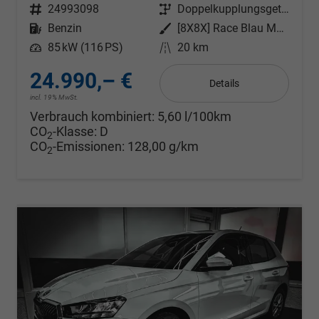
Fahrzeugnr.
24993098
Getriebe
Doppelkupplungsgetriebe (DSG)
Kraftstoff
Benzin
Außenfarbe
[8X8X] Race Blau Metallic
Leistung
85 kW (116 PS)
Kilometerstand
20 km
24.990,– €
Details
incl. 19% MwSt.
Verbrauch kombiniert:
5,60 l/100km
CO
-Klasse:
D
2
CO
-Emissionen:
128,00 g/km
2