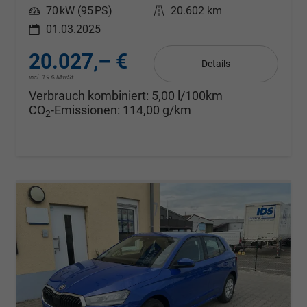
Leistung
70 kW (95 PS)
Kilometerstand
20.602 km
01.03.2025
20.027,– €
Details
incl. 19% MwSt.
Verbrauch kombiniert:
5,00 l/100km
CO
-Emissionen:
114,00 g/km
2