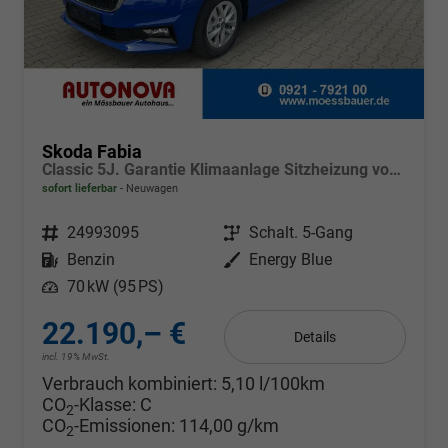
Skoda Fabia
Classic 5J. Garantie Klimaanlage Sitzheizung vorn Virtuelles Cockpit Kamera PDC v+h
sofort lieferbar
Neuwagen
Fahrzeugnr.
24993095
Getriebe
Schalt. 5-Gang
Kraftstoff
Benzin
Außenfarbe
Energy Blue
Leistung
70 kW (95 PS)
22.190,– €
Details
incl. 19% MwSt.
Verbrauch kombiniert:
5,10 l/100km
CO
-Klasse:
C
2
CO
-Emissionen:
114,00 g/km
2