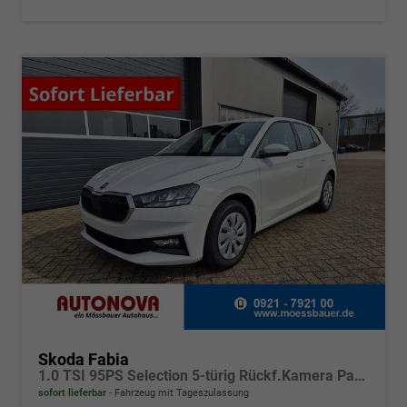
Skoda Fabia
1.0 TSI 95PS Selection 5-türig Rückf.Kamera Parksensoren Sitzheizung Multifunktionslenkrad Klima Skoda-Radio Bluetooth Touchscreen Tempomat Nebelsch. Apple CarPlay + Android Auto
sofort lieferbar
Fahrzeug mit Tageszulassung