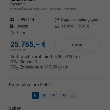
Dynamic
unverbindliche Lieferzeit: ca. 4 - 6 Monate
Neuwagen
Fahrzeugnr.
24993114
Getriebe
Doppelkupplungsgetriebe (DSG)
Kraftstoff
Benzin
Leistung
110 kW (150 PS)
Kilometerstand
8 km
25.765,– €
Details
incl. 19% MwSt.
Verbrauch kombiniert:
5,30 l/100km
CO
-Klasse:
D
2
CO
-Emissionen:
119,00 g/km
2
Datensätze pro Seite:
10
20
50
100
250
Seiten: