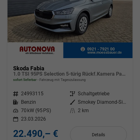
Skoda Fabia
1.0 TSI 95PS Selection 5-türig Rückf.Kamera Parksensoren Sitzheizung Multifunktionslenkrad Klima Skoda-Radio Bluetooth Touchscreen Tempomat Nebelsch. Apple CarPlay + Android Auto
sofort lieferbar
Fahrzeug mit Tageszulassung
Fahrzeugnr.
24993115
Getriebe
Schaltgetriebe
Kraftstoff
Benzin
Außenfarbe
Smokey Diamond-Silber Metallic
Leistung
70 kW (95 PS)
Kilometerstand
2 km
23.03.2026
22.490,– €
Details