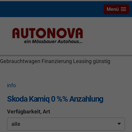
Menü
Skoda Kamiq Mössbauer Autonova Bayreuth Brucker
MGS Räthel Marktredwitz Wiesau Wunsiedel Hof
Weiden Kulmbach Autohaus Neuwagen
Gebrauchtwagen Finanzierung Leasing günstig
info
Skoda Kamiq 0 %% Anzahlung
Verfügbarkeit, Art