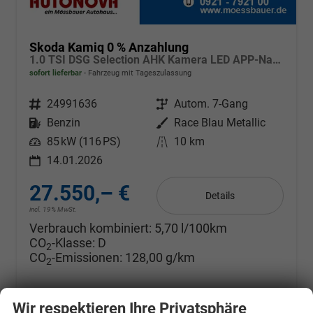
Skoda Kamiq 0 % Anzahlung
1.0 TSI DSG Selection AHK Kamera LED APP-Navi Sitzheizung
sofort lieferbar
Fahrzeug mit Tageszulassung
Fahrzeugnr.
24991636
Getriebe
Autom. 7-Gang
Kraftstoff
Benzin
Außenfarbe
Race Blau Metallic
Leistung
85 kW (116 PS)
Kilometerstand
10 km
14.01.2026
27.550,– €
Details
incl. 19% MwSt.
Verbrauch kombiniert:
5,70 l/100km
CO
-Klasse:
D
2
CO
-Emissionen:
128,00 g/km
2
Wir respektieren Ihre Privatsphäre