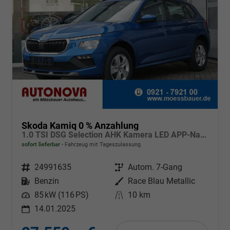
Skoda Kamiq 0 % Anzahlung
1.0 TSI DSG Selection AHK Kamera LED APP-Navi Sitzheizung
sofort lieferbar
Fahrzeug mit Tageszulassung
Fahrzeugnr.
24991635
Getriebe
Autom. 7-Gang
Kraftstoff
Benzin
Außenfarbe
Race Blau Metallic
Leistung
85 kW (116 PS)
Kilometerstand
10 km
14.01.2025