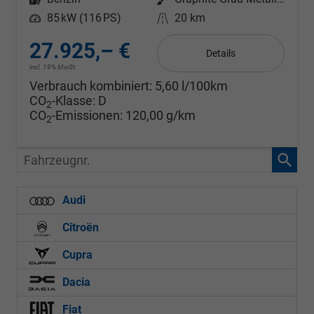
Leistung
85 kW (116 PS)
Kilometerstand
20 km
27.925,– €
Details
incl. 19% MwSt.
Verbrauch kombiniert:
5,60 l/100km
CO
-Klasse:
D
2
CO
-Emissionen:
120,00 g/km
2
Fahrzeugnr.
Audi
Citroën
Cupra
Dacia
Fiat