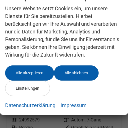
Unsere Website setzt Cookies ein, um unsere
Dienste für Sie bereitzustellen. Hierbei
berücksichtigen wir Ihre Auswahl und verarbeiten
nur die Daten für Marketing, Analytics und
Personalisierung, für die Sie uns Ihr Einverständnis
geben. Sie können Ihre Einwilligung jederzeit mit
Wirkung für die Zukunft widerrufen.
Alle akzeptieren
Alle ablehnen
Einstellungen
Skoda Kamiq 0 % Anzahlung
1.0 TSI DSG 85 KW Selection OPF Anhängerkupplung + Winter Paket Plus
Datenschutzerklärung
Impressum
unverbindliche Lieferzeit:
14 Tage
Neuwagen mit Tageszulassung
Fahrzeugnr.
24992579
Getriebe
Autom. 7-Gang
Kraftstoff
Benzin
Außenfarbe
Graphite Grau Metallic