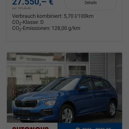
27.550,– €
Details
incl. 19% MwSt.
Verbrauch kombiniert:
5,70 l/100km
CO
-Klasse:
D
2
CO
-Emissionen:
128,00 g/km
2