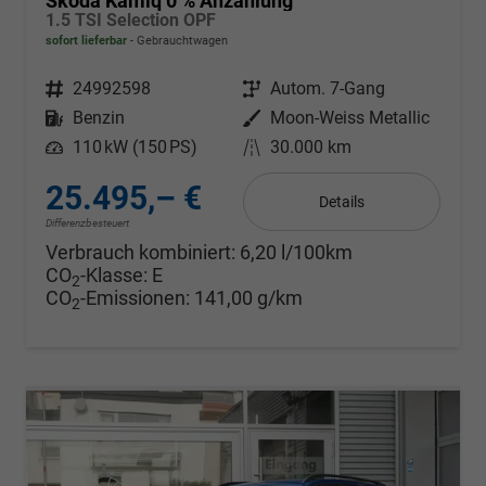
Skoda Kamiq 0 % Anzahlung
1.5 TSI Selection OPF
sofort lieferbar
Gebrauchtwagen
Fahrzeugnr.
24992598
Getriebe
Autom. 7-Gang
Kraftstoff
Benzin
Außenfarbe
Moon-Weiss Metallic
Leistung
110 kW (150 PS)
Kilometerstand
30.000 km
25.495,– €
Details
Differenzbesteuert
Verbrauch kombiniert:
6,20 l/100km
CO
-Klasse:
E
2
CO
-Emissionen:
141,00 g/km
2