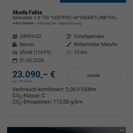
Skoda Fabia
Selection 1.0 TSI *LED*PDC-HI*SMARTLINK*SHZ*BLUETOOTH*FRONT-ASSIST
sofort lieferbar
Fahrzeug mit Tageszulassung
Fahrzeugnr.
24993102
Getriebe
Schaltgetriebe
Kraftstoff
Benzin
Außenfarbe
Brillantsilber Metallic
Leistung
85 kW (116 PS)
Kilometerstand
10 km
01.05.2026
23.090,– €
Details
incl. 19% MwSt.
Verbrauch kombiniert:
5,00 l/100km
CO
-Klasse:
C
2
CO
-Emissionen:
113,00 g/km
2