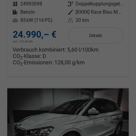
Fahrzeugnr.
24993098
Getriebe
Doppelkupplungsgetriebe (DSG)
Kraftstoff
Benzin
Außenfarbe
[8X8X] Race Blau Metallic
Leistung
85 kW (116 PS)
Kilometerstand
20 km
24.990,– €
Details
incl. 19% MwSt.
Verbrauch kombiniert:
5,60 l/100km
CO
-Klasse:
D
2
CO
-Emissionen:
128,00 g/km
2