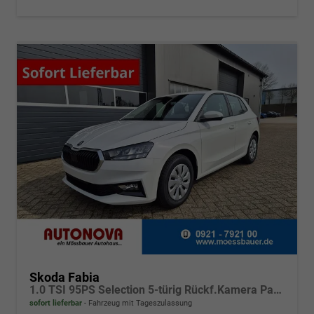
Skoda Fabia
1.0 TSI 95PS Selection 5-türig Rückf.Kamera Parksensoren Sitzheizung Multifunktionslenkrad Klima Skoda-Radio Bluetooth Touchscreen Tempomat Nebelsch. Apple CarPlay + Android Auto
sofort lieferbar
Fahrzeug mit Tageszulassung