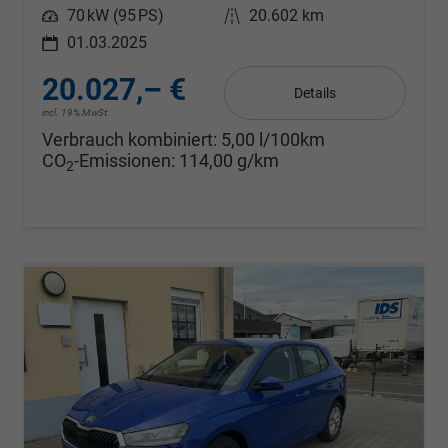
Leistung
70 kW (95 PS)
Kilometerstand
20.602 km
01.03.2025
20.027,– €
Details
incl. 19% MwSt.
Verbrauch kombiniert:
5,00 l/100km
CO
-Emissionen:
114,00 g/km
2