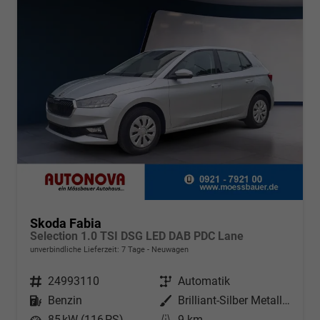
Skoda Fabia
Selection 1.0 TSI DSG LED DAB PDC Lane
unverbindliche Lieferzeit:
7 Tage
Neuwagen
Fahrzeugnr.
24993110
Getriebe
Automatik
Kraftstoff
Benzin
Außenfarbe
Brilliant-Silber Metallic
Leistung
85 kW (116 PS)
Kilometerstand
9 km