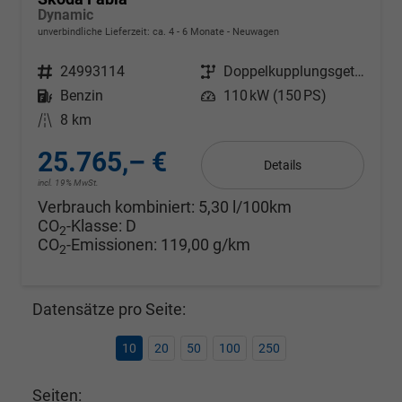
Dynamic
unverbindliche Lieferzeit: ca. 4 - 6 Monate
Neuwagen
Fahrzeugnr.
24993114
Getriebe
Doppelkupplungsgetriebe (DSG)
Kraftstoff
Benzin
Leistung
110 kW (150 PS)
Kilometerstand
8 km
25.765,– €
Details
incl. 19% MwSt.
Verbrauch kombiniert:
5,30 l/100km
CO
-Klasse:
D
2
CO
-Emissionen:
119,00 g/km
2
Datensätze pro Seite:
10
20
50
100
250
Seiten: