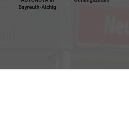
Bayreuth-Aichig
Verkauf
Kemnather Str. 31
Montag bis Freitag
95448 Bayreuth
09:00-18:00 Uhr
Samstag