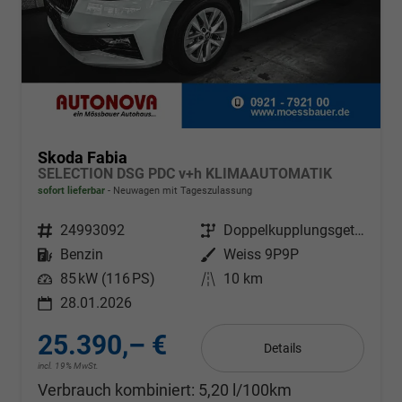
Skoda Fabia
SELECTION DSG PDC v+h KLIMAAUTOMATIK
sofort lieferbar
Neuwagen mit Tageszulassung
Fahrzeugnr.
24993092
Getriebe
Doppelkupplungsgetriebe (DSG)
Kraftstoff
Benzin
Außenfarbe
Weiss 9P9P
Leistung
85 kW (116 PS)
Kilometerstand
10 km
28.01.2026
25.390,– €
Details
incl. 19% MwSt.
Verbrauch kombiniert:
5,20 l/100km