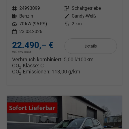
Fahrzeugnr.
24993099
Getriebe
Schaltgetriebe
Kraftstoff
Benzin
Außenfarbe
Candy-Weiß
Leistung
70 kW (95 PS)
Kilometerstand
2 km
23.03.2026
22.490,– €
Details
incl. 19% MwSt.
Verbrauch kombiniert:
5,00 l/100km
CO
-Klasse:
C
2
CO
-Emissionen:
113,00 g/km
2