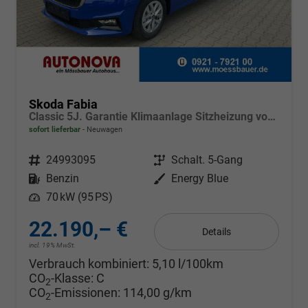
Skoda Fabia
Classic 5J. Garantie Klimaanlage Sitzheizung vorn Virtuelles Cockpit Kamera PDC v+h
sofort lieferbar
Neuwagen
Fahrzeugnr.
24993095
Getriebe
Schalt. 5-Gang
Kraftstoff
Benzin
Außenfarbe
Energy Blue
Leistung
70 kW (95 PS)
22.190,– €
Details
incl. 19% MwSt.
Verbrauch kombiniert:
5,10 l/100km
CO
-Klasse:
C
2
CO
-Emissionen:
114,00 g/km
2