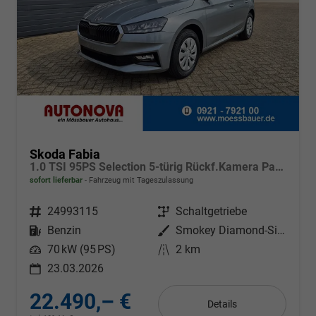
Skoda Fabia
1.0 TSI 95PS Selection 5-türig Rückf.Kamera Parksensoren Sitzheizung Multifunktionslenkrad Klima Skoda-Radio Bluetooth Touchscreen Tempomat Nebelsch. Apple CarPlay + Android Auto
sofort lieferbar
Fahrzeug mit Tageszulassung
Fahrzeugnr.
24993115
Getriebe
Schaltgetriebe
Kraftstoff
Benzin
Außenfarbe
Smokey Diamond-Silber Metallic
Leistung
70 kW (95 PS)
Kilometerstand
2 km
23.03.2026
22.490,– €
Details