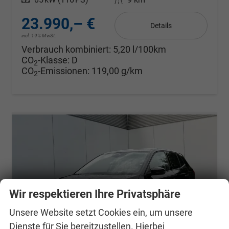
23.990,– €
Details
incl. 19% MwSt.
Verbrauch kombiniert:
5,20 l/100km
CO
-Klasse:
D
2
CO
-Emissionen:
119,00 g/km
2
Wir respektieren Ihre Privatsphäre
Unsere Website setzt Cookies ein, um unsere
Dienste für Sie bereitzustellen. Hierbei