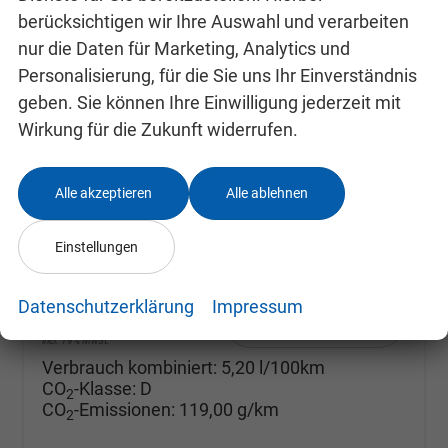
berücksichtigen wir Ihre Auswahl und verarbeiten
nur die Daten für Marketing, Analytics und
Personalisierung, für die Sie uns Ihr Einverständnis
geben. Sie können Ihre Einwilligung jederzeit mit
Skoda Fabia
Selection ACC+SHZ+KAMERA+PDC+LED
Wirkung für die Zukunft widerrufen.
unverbindliche Lieferzeit: SOFORT
Neuwagen mit Tageszulassung
Fahrzeugnr.
24993096
Getriebe
Doppelkupplungsgetriebe (DSG)
Alle akzeptieren
Alle ablehnen
Kraftstoff
Benzin
Außenfarbe
Black-Magic Perleffekt
Leistung
85 kW (116 PS)
Kilometerstand
10 km
Einstellungen
10.09.2025
Datenschutzerklärung
Impressum
24.680,– €
Details
incl. 19% MwSt.
Verbrauch kombiniert:
5,20 l/100km
CO
-Klasse:
D
2
CO
-Emissionen:
119,00 g/km
2