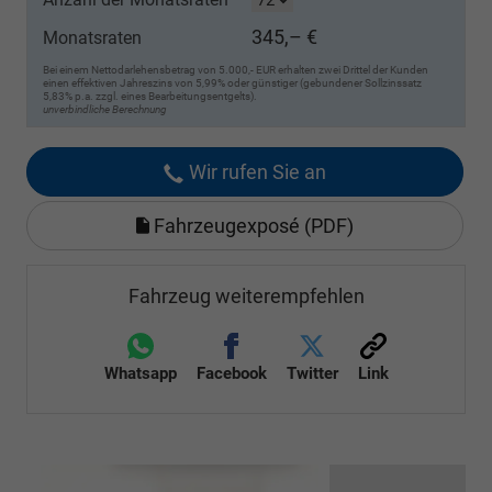
345,– €
Monatsraten
Bei einem Nettodarlehensbetrag von 5.000,- EUR erhalten zwei Drittel der Kunden
einen effektiven Jahreszins von 5,99% oder günstiger (gebundener Sollzinssatz
5,83% p.a. zzgl. eines Bearbeitungsentgelts).
unverbindliche Berechnung
Wir rufen Sie an
Fahrzeugexposé (PDF)
Fahrzeug weiterempfehlen
Whatsapp
Facebook
Twitter
Link