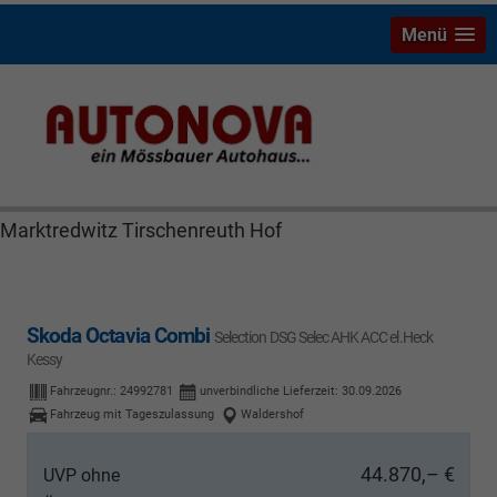
Menü
Skoda Octavia Bayreuth Nützel Mössbauer Autonova
Brucker Räthel MGS Autohaus günstig Finanzierung
Leasing Neuwagen Gebrauchtwagen Jahreswagen
Marktredwitz Tirschenreuth Hof
Skoda Octavia Combi
Selection DSG Selec AHK ACC el.Heck
Kessy
Fahrzeugnr.:
24992781
unverbindliche Lieferzeit:
30.09.2026
Fahrzeug mit Tageszulassung
Waldershof
44.870,– €
UVP ohne