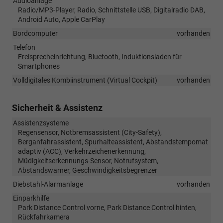
Audioanlage
Radio/MP3-Player, Radio, Schnittstelle USB, Digitalradio DAB,
Android Auto, Apple CarPlay
Bordcomputer
vorhanden
Telefon
Freisprecheinrichtung, Bluetooth, Induktionsladen für
Smartphones
Volldigitales Kombiinstrument (Virtual Cockpit)
vorhanden
Sicherheit & Assistenz
Assistenzsysteme
Regensensor, Notbremsassistent (City-Safety),
Berganfahrassistent, Spurhalteassistent, Abstandstempomat
adaptiv (ACC), Verkehrzeichenerkennung,
Müdigkeitserkennungs-Sensor, Notrufsystem,
Abstandswarner, Geschwindigkeitsbegrenzer
Diebstahl-Alarmanlage
vorhanden
Einparkhilfe
Park Distance Control vorne, Park Distance Control hinten,
Rückfahrkamera