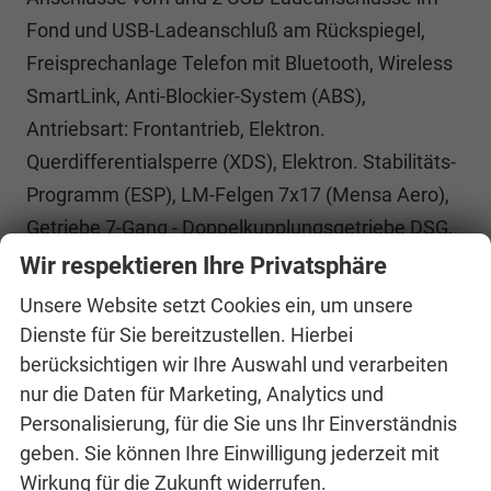
Fond und USB-Ladeanschluß am Rückspiegel,
Freisprechanlage Telefon mit Bluetooth, Wireless
SmartLink, Anti-Blockier-System (ABS),
Antriebsart: Frontantrieb, Elektron.
Querdifferentialsperre (XDS), Elektron. Stabilitäts-
Programm (ESP), LM-Felgen 7x17 (Mensa Aero),
Getriebe 7-Gang - Doppelkupplungsgetriebe DSG,
Klimaanlage Climatronic 2-Zonen, Airbag
Wir respektieren Ihre Privatsphäre
Beifahrerseite abschaltbar, Airbag
Unsere Website setzt Cookies ein, um unsere
Fahrer-/Beifahrerseite, Fensterheber elektrisch
Dienste für Sie bereitzustellen. Hierbei
vorn + hinten, Isofix-Aufnahmen für Kindersitz an
berücksichtigen wir Ihre Auswahl und verarbeiten
Beifahrersitz und Rücksitze außen (inkl. Top
nur die Daten für Marketing, Analytics und
Personalisierung, für die Sie uns Ihr Einverständnis
Tether), Knieairbag Fahrerseite, Kopf-Airbag-
geben. Sie können Ihre Einwilligung jederzeit mit
System, Mittelarmlehne vorn, Rücksitz geteilt /
Wirkung für die Zukunft widerrufen.
klappbar (60:40) Mittelarmlehne und