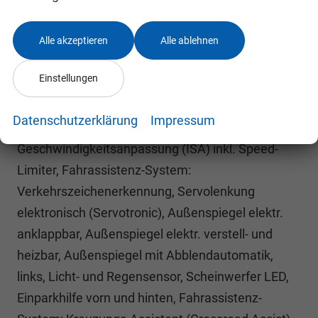
Durchladefunktion, Seitenairbag vorn mitte
Alle akzeptieren
Alle ablehnen
(Center-Airbag), Sitzheizung vorn, Dachreling,
Fahrassistenz-System: Auffahrwarnsystem mit
Einstellungen
City-Notbremsfunktion (Frontradar-Assistent),
Fahrassistenz-System: Berganfahr-Assistent (Hill-
Datenschutzerklärung
Impressum
Holder), Fahrassistenz-System: Intelligente
Geschwindigkeitsanpassung (ISA) inkl. Speed-
Limiter, Fahrassistenz-System:
Verkehrszeichenerkennung, Servolenkung
elektronisch (Servotronic), Außenspiegel elektr.
anklappbar, Außenspiegel elektr. verstell- und
heizbar, Außenspiegel mit Abblendautomatik,
links, Licht- und Regensensor, Scheinwerfer LED,
Einparkhilfe vorn und hinten, Fahrassistenz-