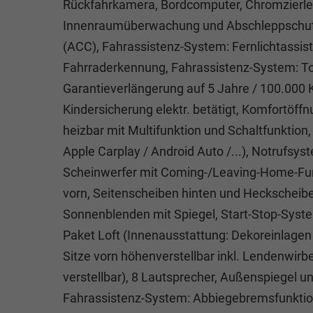
Rückfahrkamera, Bordcomputer, Chromzierlei
Innenraumüberwachung und Abschleppschutz
(ACC), Fahrassistenz-System: Fernlichtassis
Fahrraderkennung, Fahrassistenz-System: To
Garantieverlängerung auf 5 Jahre / 100.000 
Kindersicherung elektr. betätigt, Komfortöffn
heizbar mit Multifunktion und Schaltfunktio
Apple Carplay / Android Auto /...), Notrufsyst
Scheinwerfer mit Coming-/Leaving-Home-Funk
vorn, Seitenscheiben hinten und Heckscheib
Sonnenblenden mit Spiegel, Start-Stop-System
Paket Loft (Innenausstattung: Dekoreinlagen S
Sitze vorn höhenverstellbar inkl. Lendenwirbe
verstellbar), 8 Lautsprecher, Außenspiegel 
Fahrassistenz-System: Abbiegebremsfunktio