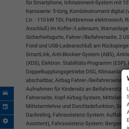
für Smartphone, Infotainment-System mit 10"
Karosserie: 5-türig, Kombiinstrument digital (
Ltr. - 110 kW TDI, Parkbremse elektronisch, 
Anschluß) im Koffer-/Laderaum, Warnanlage f
Sicherheitsgurte, Fahrer-/Beifahrerseite, 2
Fond und USB-Ladeanschluß am Rückspiegel, 
SmartLink, Anti-Blockier-System (ABS), Antrie
(XDS), Elektron. Stabilitäts-Programm (ESP)
Doppelkupplungsgetriebe DSG, Klimaanlage Cl
abschaltbar, Airbag Fahrer-/Beifahrerseite, Fe
Aufnahmen für Kindersitz an Beifahrersitz un
S
Fahrerseite, Kopf-Airbag-System, Mittelarmleh
Mittelarmlehne und Durchladefunktion, Seiten
A
Dachreling, Fahrassistenz-System: Auffahrw
Assistent), Fahrassistenz-System: Berganfahr
j