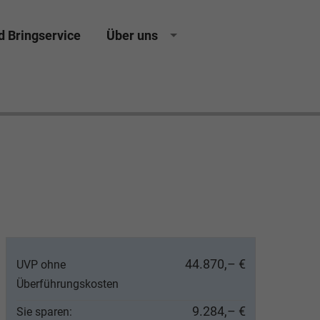
d Bringservice
Über uns
sing Neuwagen Gebrauchtwagen Jahreswagen
44.870,– €
UVP ohne
Überführungskosten
9.284,– €
Sie sparen: