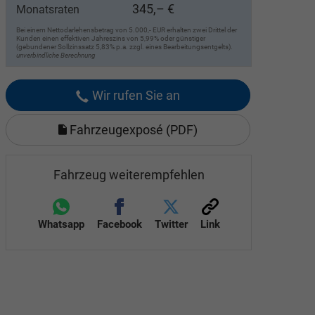
345,– €
Monatsraten
Bei einem Nettodarlehensbetrag von 5.000,- EUR erhalten zwei Drittel der
Kunden einen effektiven Jahreszins von 5,99% oder günstiger
(gebundener Sollzinssatz 5,83% p.a. zzgl. eines Bearbeitungsentgelts).
unverbindliche Berechnung
Wir rufen Sie an
Fahrzeugexposé (PDF)
Fahrzeug weiterempfehlen
Whatsapp
Facebook
Twitter
Link