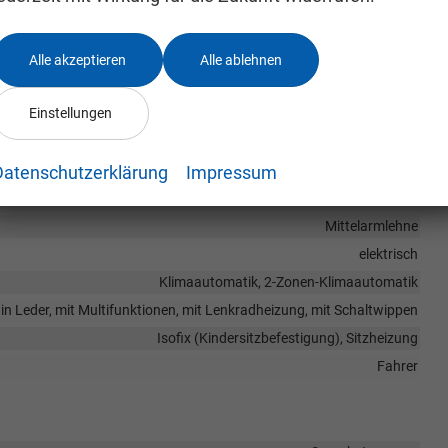
 inkl. Speed-Limiter, Fahrassistenz-System:
tronisch (Servotronic), Außenspiegel elektr.
Alle akzeptieren
Alle ablehnen
d heizbar, Außenspiegel mit Abblendautomatik, links,
nparkhilfe vorn und hinten, Fahrassistenz-System:
Einstellungen
hrassistenz-System: Müdigkeitserkennung,
ane Assist), Reifendruck-Kontrollsystem
Datenschutzerklärung
Impressum
Mittelarmlehne
elektrisch
Klimaautomatik, 2-Zonen-Klimaautomatik
in Leder, mit Multifunktionen, mit Lenkradheizung, mit Schaltwippen
Isofix (Kindersitzbefestigung), Sitzheizung
Fahrer