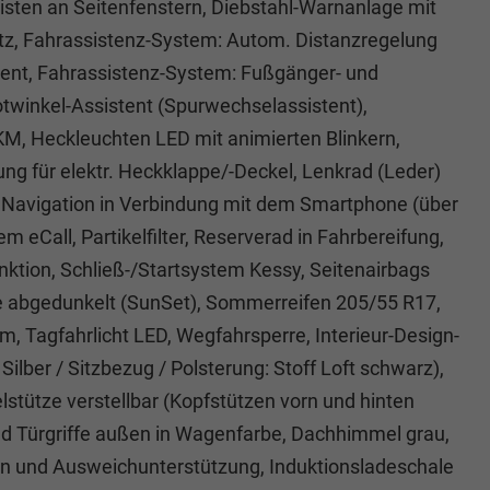
sten an Seitenfenstern, Diebstahl-Warnanlage mit
, Fahrassistenz-System: Autom. Distanzregelung
tent, Fahrassistenz-System: Fußgänger- und
twinkel-Assistent (Spurwechselassistent),
KM, Heckleuchten LED mit animierten Blinkern,
ung für elektr. Heckklappe/-Deckel, Lenkrad (Leder)
n, Navigation in Verbindung mit dem Smartphone (über
em eCall, Partikelfilter, Reserverad in Fahrbereifung,
tion, Schließ-/Startsystem Kessy, Seitenairbags
e abgedunkelt (SunSet), Sommerreifen 205/55 R17,
, Tagfahrlicht LED, Wegfahrsperre, Interieur-Design-
ilber / Sitzbezug / Polsterung: Stoff Loft schwarz),
lstütze verstellbar (Kopfstützen vorn und hinten
und Türgriffe außen in Wagenfarbe, Dachhimmel grau,
n und Ausweichunterstützung, Induktionsladeschale