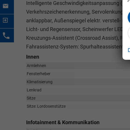
Intelligente Geschwindigkeitsanpassung (ISA)
Verkehrszeichenerkennung, Servolenkung elek
anklappbar, Außenspiegel elektr. verstell- un
Licht- und Regensensor, Scheinwerfer LED, Ei
Kreuzungs-Assistent (Crossroad Assist), Fa
Fahrassistenz-System: Spurhalteassistent (L
Innen
Armlehnen
Fensterheber
Klimatisierung
Lenkrad
Sitze
Sitze: Lordosenstütze
Infotainment & Kommunikation