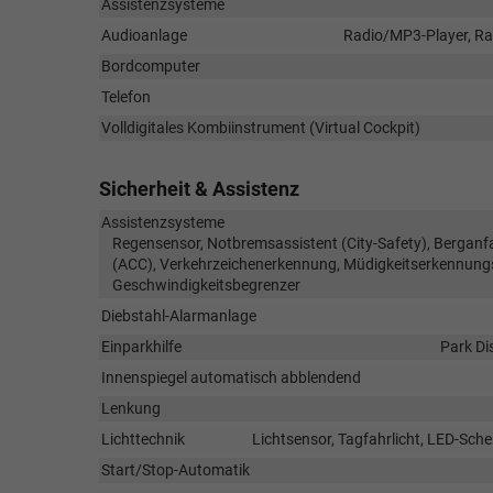
Assistenzsysteme
Audioanlage
Radio/MP3-Player, Rad
Bordcomputer
Telefon
Volldigitales Kombiinstrument (Virtual Cockpit)
Sicherheit & Assistenz
Assistenzsysteme
Regensensor, Notbremsassistent (City-Safety), Berganf
(ACC), Verkehrzeichenerkennung, Müdigkeitserkennung
Geschwindigkeitsbegrenzer
Diebstahl-Alarmanlage
Einparkhilfe
Park Di
Innenspiegel automatisch abblendend
Lenkung
Lichttechnik
Lichtsensor, Tagfahrlicht, LED-Sche
Start/Stop-Automatik