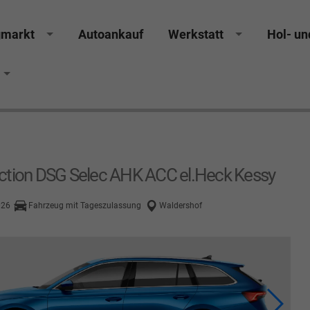
gmarkt
Autoankauf
Werkstatt
Hol- un
rucker Räthel MGS Autohaus günstig Finanzierung Lea
ction DSG Selec AHK ACC el.Heck Kessy
026
Fahrzeug mit Tageszulassung
Waldershof