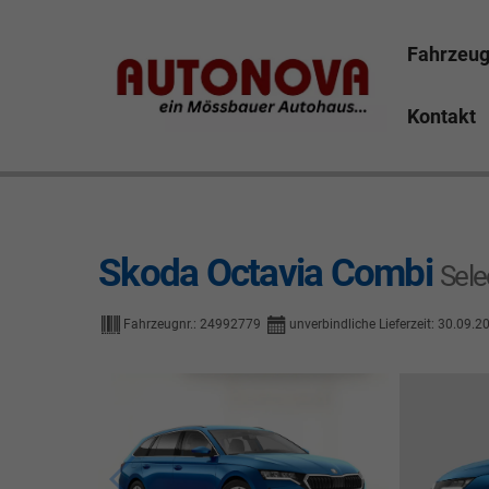
Fahrzeu
Kontakt
Skoda Octavia Bayreuth Nützel Mössbauer Autonova B
Marktredwitz Tirschenreuth Hof
Skoda Octavia Combi
Sele
Fahrzeugnr.:
24992779
unverbindliche Lieferzeit:
30.09.2