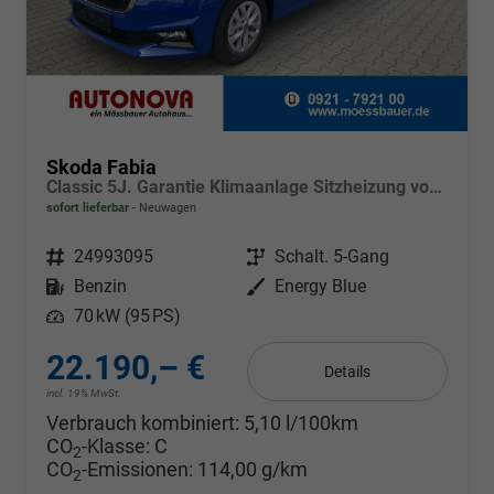
Skoda Fabia
Classic 5J. Garantie Klimaanlage Sitzheizung vorn Virtuelles Cockpit Kamera PDC v+h
sofort lieferbar
Neuwagen
Fahrzeugnr.
24993095
Getriebe
Schalt. 5-Gang
Kraftstoff
Benzin
Außenfarbe
Energy Blue
Leistung
70 kW (95 PS)
22.190,– €
Details
incl. 19% MwSt.
Verbrauch kombiniert:
5,10 l/100km
CO
-Klasse:
C
2
CO
-Emissionen:
114,00 g/km
2