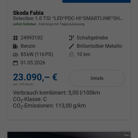
Skoda Fabia
Selection 1.0 TSI *LED*PDC-HI*SMARTLINK*SHZ*BLUETOOTH*FRONT-ASSIST
sofort lieferbar
Fahrzeug mit Tageszulassung
Fahrzeugnr.
24993102
Getriebe
Schaltgetriebe
Kraftstoff
Benzin
Außenfarbe
Brillantsilber Metallic
Leistung
85 kW (116 PS)
Kilometerstand
10 km
01.05.2026
23.090,– €
Details
incl. 19% MwSt.
Verbrauch kombiniert:
5,00 l/100km
CO
-Klasse:
C
2
CO
-Emissionen:
113,00 g/km
2