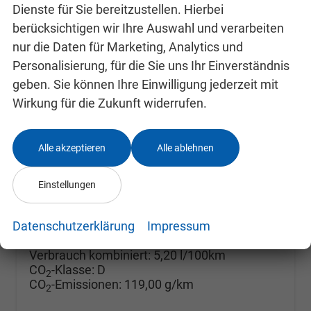
Dienste für Sie bereitzustellen. Hierbei
berücksichtigen wir Ihre Auswahl und verarbeiten
nur die Daten für Marketing, Analytics und
Personalisierung, für die Sie uns Ihr Einverständnis
Skoda Fabia
geben. Sie können Ihre Einwilligung jederzeit mit
Selection ACC+SHZ+KAMERA+PDC+LED
Wirkung für die Zukunft widerrufen.
unverbindliche Lieferzeit: SOFORT
Neuwagen mit Tageszulassung
Fahrzeugnr.
24993096
Getriebe
Doppelkupplungsgetriebe (DSG)
Alle akzeptieren
Alle ablehnen
Kraftstoff
Benzin
Außenfarbe
Black-Magic Perleffekt
Leistung
85 kW (116 PS)
Kilometerstand
10 km
Einstellungen
10.09.2025
24.680,– €
Details
Datenschutzerklärung
Impressum
incl. 19% MwSt.
Verbrauch kombiniert:
5,20 l/100km
CO
-Klasse:
D
2
CO
-Emissionen:
119,00 g/km
2