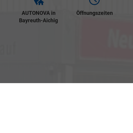
AUTONOVA in
Öffnungszeiten
Bayreuth-Aichig
Verkauf
Kemnather Str. 31
Montag bis Freitag