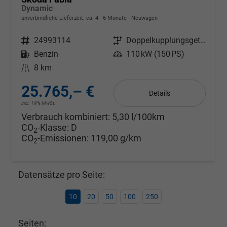
Dynamic
unverbindliche Lieferzeit: ca. 4 - 6 Monate
Neuwagen
Fahrzeugnr.
24993114
Getriebe
Doppelkupplungsgetriebe (DSG)
Kraftstoff
Benzin
Leistung
110 kW (150 PS)
Kilometerstand
8 km
25.765,– €
Details
incl. 19% MwSt.
Verbrauch kombiniert:
5,30 l/100km
CO
-Klasse:
D
2
CO
-Emissionen:
119,00 g/km
2
Datensätze pro Seite:
10
20
50
100
250
Seiten: