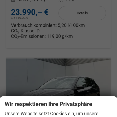
23.990,– €
Details
incl. 19% MwSt.
Verbrauch kombiniert:
5,20 l/100km
CO
-Klasse:
D
2
CO
-Emissionen:
119,00 g/km
2
Wir respektieren Ihre Privatsphäre
Unsere Website setzt Cookies ein, um unsere