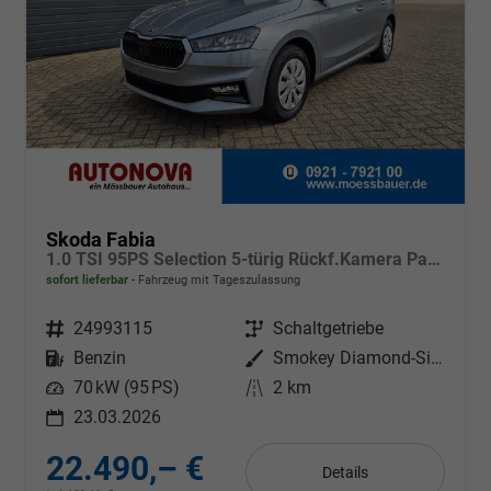
Skoda Fabia
1.0 TSI 95PS Selection 5-türig Rückf.Kamera Parksensoren Sitzheizung Multifunktionslenkrad Klima Skoda-Radio Bluetooth Touchscreen Tempomat Nebelsch. Apple CarPlay + Android Auto
sofort lieferbar
Fahrzeug mit Tageszulassung
Fahrzeugnr.
24993115
Getriebe
Schaltgetriebe
Kraftstoff
Benzin
Außenfarbe
Smokey Diamond-Silber Metallic
Leistung
70 kW (95 PS)
Kilometerstand
2 km
23.03.2026
22.490,– €
Details