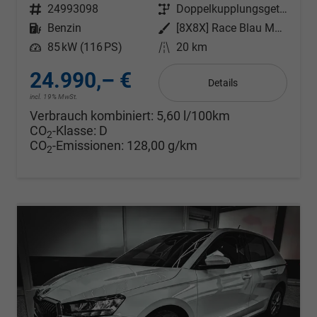
Fahrzeugnr.
24993098
Getriebe
Doppelkupplungsgetriebe (DSG)
Kraftstoff
Benzin
Außenfarbe
[8X8X] Race Blau Metallic
Leistung
85 kW (116 PS)
Kilometerstand
20 km
24.990,– €
Details
incl. 19% MwSt.
Verbrauch kombiniert:
5,60 l/100km
CO
-Klasse:
D
2
CO
-Emissionen:
128,00 g/km
2