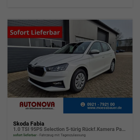
Skoda Fabia
1.0 TSI 95PS Selection 5-türig Rückf.Kamera Parksensoren Sitzheizung Multifunktionslenkrad Klima Skoda-Radio Bluetooth Touchscreen Tempomat Nebelsch. Apple CarPlay + Android Auto
sofort lieferbar
Fahrzeug mit Tageszulassung