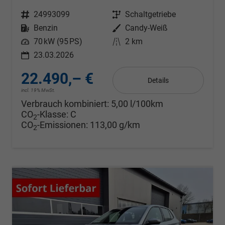
Fahrzeugnr.
24993099
Getriebe
Schaltgetriebe
Kraftstoff
Benzin
Außenfarbe
Candy-Weiß
Leistung
70 kW (95 PS)
Kilometerstand
2 km
23.03.2026
22.490,– €
Details
incl. 19% MwSt.
Verbrauch kombiniert:
5,00 l/100km
CO
-Klasse:
C
2
CO
-Emissionen:
113,00 g/km
2