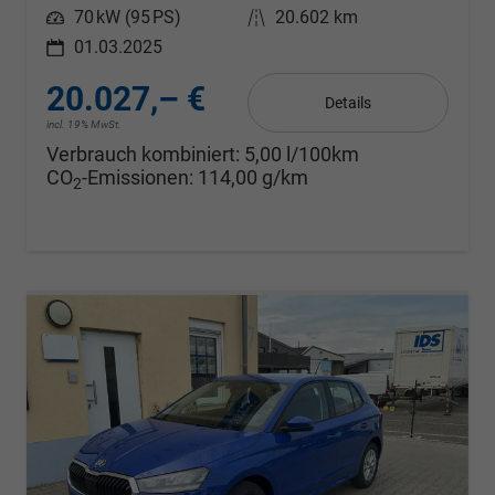
Leistung
70 kW (95 PS)
Kilometerstand
20.602 km
01.03.2025
20.027,– €
Details
incl. 19% MwSt.
Verbrauch kombiniert:
5,00 l/100km
CO
-Emissionen:
114,00 g/km
2