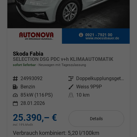
Skoda Fabia
SELECTION DSG PDC v+h KLIMAAUTOMATIK
sofort lieferbar
Neuwagen mit Tageszulassung
Fahrzeugnr.
24993092
Getriebe
Doppelkupplungsgetriebe (DSG)
Kraftstoff
Benzin
Außenfarbe
Weiss 9P9P
Leistung
85 kW (116 PS)
Kilometerstand
10 km
28.01.2026
25.390,– €
Details
incl. 19% MwSt.
Verbrauch kombiniert:
5,20 l/100km