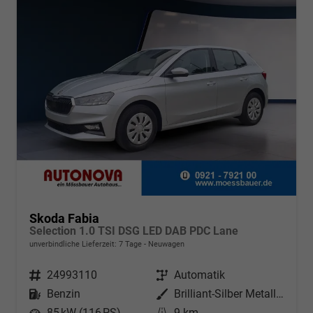
Skoda Fabia
Selection 1.0 TSI DSG LED DAB PDC Lane
unverbindliche Lieferzeit:
7 Tage
Neuwagen
Fahrzeugnr.
24993110
Getriebe
Automatik
Kraftstoff
Benzin
Außenfarbe
Brilliant-Silber Metallic
Leistung
85 kW (116 PS)
Kilometerstand
9 km