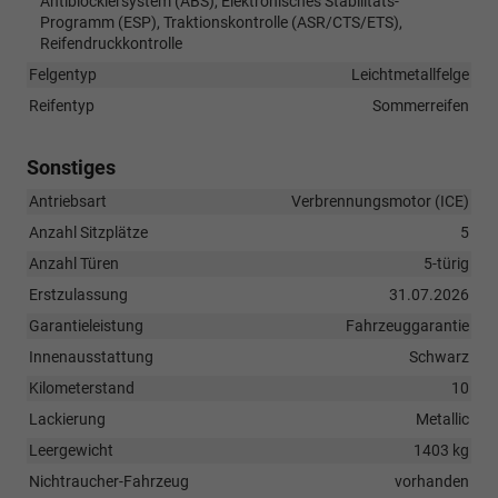
Antiblockiersystem (ABS), Elektronisches Stabilitäts-
Programm (ESP), Traktionskontrolle (ASR/CTS/ETS),
Reifendruckkontrolle
Felgentyp
Leichtmetallfelge
Reifentyp
Sommerreifen
Sonstiges
Antriebsart
Verbrennungsmotor (ICE)
Anzahl Sitzplätze
5
Anzahl Türen
5-türig
Erstzulassung
31.07.2026
Garantieleistung
Fahrzeuggarantie
Innenausstattung
Schwarz
Kilometerstand
10
Lackierung
Metallic
Leergewicht
1403 kg
Nichtraucher-Fahrzeug
vorhanden