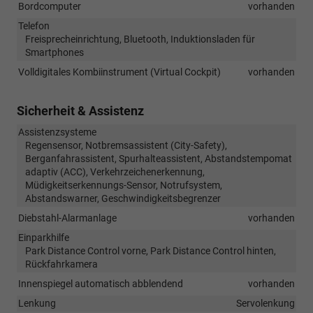
Bordcomputer
vorhanden
Telefon
Freisprecheinrichtung, Bluetooth, Induktionsladen für
Smartphones
Volldigitales Kombiinstrument (Virtual Cockpit)
vorhanden
Sicherheit & Assistenz
Assistenzsysteme
Regensensor, Notbremsassistent (City-Safety),
Berganfahrassistent, Spurhalteassistent, Abstandstempomat
adaptiv (ACC), Verkehrzeichenerkennung,
Müdigkeitserkennungs-Sensor, Notrufsystem,
Abstandswarner, Geschwindigkeitsbegrenzer
Diebstahl-Alarmanlage
vorhanden
Einparkhilfe
Park Distance Control vorne, Park Distance Control hinten,
Rückfahrkamera
Innenspiegel automatisch abblendend
vorhanden
Lenkung
Servolenkung