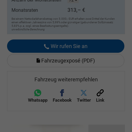
313,– €
Monatsraten
Bei einem Nettodarlehensbetrag von 5.000,- EUR erhalten zwei Drittel der Kunden
einen effektiven Jahreszins von 5,99% oder günstiger (gebundener Sollzinssatz
5,83% p.a. zzgl. eines Bearbeitungsentgelts).
unverbindliche Berechnung
Wir rufen Sie an
Fahrzeugexposé (PDF)
Fahrzeug weiterempfehlen
Whatsapp
Facebook
Twitter
Link