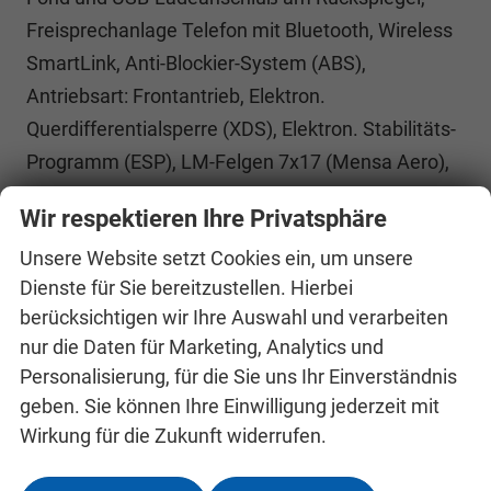
Freisprechanlage Telefon mit Bluetooth, Wireless
SmartLink, Anti-Blockier-System (ABS),
Antriebsart: Frontantrieb, Elektron.
Querdifferentialsperre (XDS), Elektron. Stabilitäts-
Programm (ESP), LM-Felgen 7x17 (Mensa Aero),
Getriebe 7-Gang - Doppelkupplungsgetriebe DSG,
Wir respektieren Ihre Privatsphäre
Klimaanlage Climatronic 2-Zonen, Airbag
Unsere Website setzt Cookies ein, um unsere
Beifahrerseite abschaltbar, Airbag
Dienste für Sie bereitzustellen. Hierbei
Fahrer-/Beifahrerseite, Fensterheber elektrisch
berücksichtigen wir Ihre Auswahl und verarbeiten
vorn + hinten, Isofix-Aufnahmen für Kindersitz an
nur die Daten für Marketing, Analytics und
Beifahrersitz und Rücksitze außen (inkl. Top
Personalisierung, für die Sie uns Ihr Einverständnis
Tether), Knieairbag Fahrerseite, Kopf-Airbag-
geben. Sie können Ihre Einwilligung jederzeit mit
System, Mittelarmlehne vorn, Rücksitz geteilt /
Wirkung für die Zukunft widerrufen.
klappbar (60:40) Mittelarmlehne und
Durchladefunktion, Seitenairbag vorn mitte