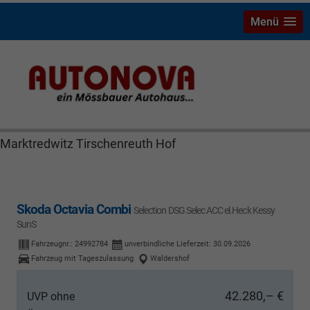
Menü
Skoda Octavia Bayreuth Nützel Mössbauer Autonova
Brucker Räthel MGS Autohaus günstig Finanzierung
Leasing Neuwagen Gebrauchtwagen Jahreswagen
Marktredwitz Tirschenreuth Hof
Skoda Octavia Combi
Selection DSG Selec ACC el.Heck Kessy
SunS
Fahrzeugnr.:
24992784
unverbindliche Lieferzeit:
30.09.2026
Fahrzeug mit Tageszulassung
Waldershof
42.280,– €
UVP ohne