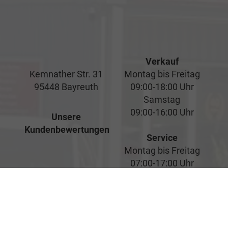
Verkauf
Kemnather Str. 31
Montag bis Freitag
95448 Bayreuth
09:00-18:00 Uhr
Samstag
09:00-16:00 Uhr
Unsere
Kundenbewertungen
Service
Montag bis Freitag
07:00-17:00 Uhr