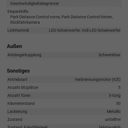
Geschwindigkeitsbegrenzer
Einparkhilfe
Park Distance Control vorne, Park Distance Control hinten,
Rückfahrkamera
Lichttechnik
LED-Scheinwerfer, Voll-LED Scheinwerfer
Außen
Anhängerkupplung
Schwenkbar
Sonstiges
Antriebsart
Verbrennungsmotor (ICE)
Anzahl Sitzplätze
5
Anzahl Türen
5-türig
Kilometerstand
50
Lackierung
Metallic
Zustand
unfallfrei
Zustand, Fahrfähigkeit
fahrtauglich