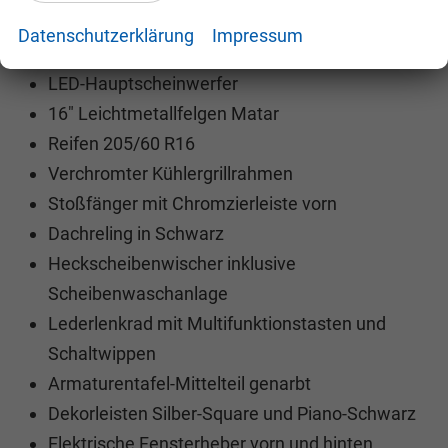
Beheizbare Vordersitze
Datenschutzerklärung
Impressum
Waschwasserstandskontrolle
LED-Hauptscheinwerfer
16" Leichtmetallfelgen Matar
Reifen 205/60 R16
Verchromter Kühlergrillrahmen
Stoßfänger mit Chromzierleiste vorn
Dachreling in Schwarz
Heckscheibenwischer inklusive
Scheibenwaschanlage
Lederlenkrad mit Multifunktionstasten und
Schaltwippen
Armaturentafel-Mittelteil genarbt
Dekorleisten Silber-Square und Piano-Schwarz
Elektrische Fensterheber vorn und hinten