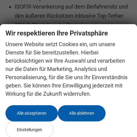
ISOFIX-Verankerung auf dem Beifahrersitz und
den äußeren Rücksitzen inklusive Top-Tether
12Volt-Steckdose im Gepäckraum
Wir respektieren Ihre Privatsphäre
Reifenmobilitätsset
Bordwerkzeug
Unsere Website setzt Cookies ein, um unsere
Dienste für Sie bereitzustellen. Hierbei
Regenschirm- und Besenfächer in den
berücksichtigen wir Ihre Auswahl und verarbeiten
Vordertüren
nur die Daten für Marketing, Analytics und
Automatisch abblendbarer Innenspiegel
Personalisierung, für die Sie uns Ihr Einverständnis
Elektrisch einstell-, beheiz- und anklappbare
geben. Sie können Ihre Einwilligung jederzeit mit
Außenspiegel mit automatischer Abblendung
Wirkung für die Zukunft widerrufen.
(Fahrerseite)
Zentralverriegelung inklusive im Schlüssel
Alle akzeptieren
Alle ablehnen
integrierter Funkfernbedienung und Easy Start
Klimaanlage Climatronic (2-Zonen) mit
Einstellungen
Allergenfilter und Geruchsfilter