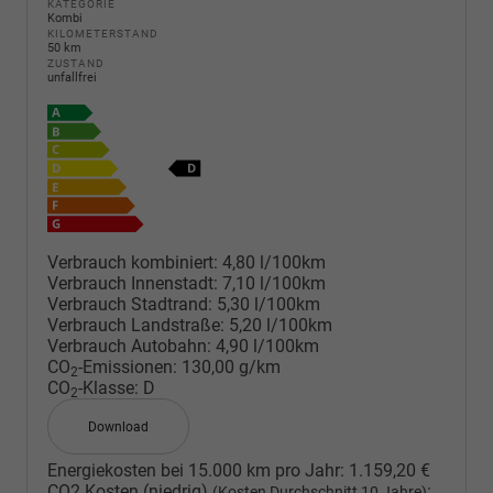
KATEGORIE
Kombi
KILOMETERSTAND
50 km
ZUSTAND
unfallfrei
Verbrauch kombiniert:
4,80 l/100km
Verbrauch Innenstadt:
7,10 l/100km
Verbrauch Stadtrand:
5,30 l/100km
Verbrauch Landstraße:
5,20 l/100km
Verbrauch Autobahn:
4,90 l/100km
CO
-Emissionen:
130,00 g/km
2
CO
-Klasse:
D
2
Download
Energiekosten bei 15.000 km pro Jahr:
1.159,20 €
CO2 Kosten (niedrig)
:
(Kosten Durchschnitt 10 Jahre)