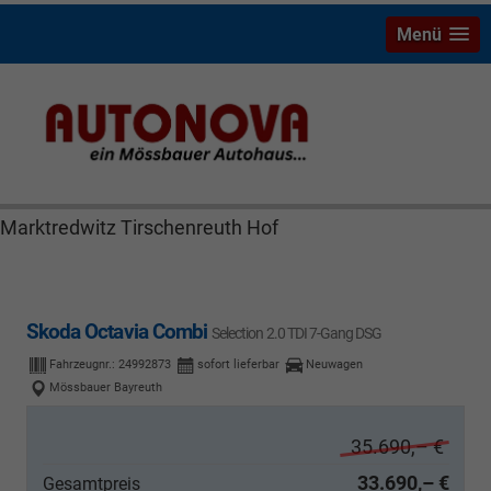
Menü
Skoda Octavia Bayreuth Nützel Mössbauer Autonova
Brucker Räthel MGS Autohaus günstig Finanzierung
Leasing Neuwagen Gebrauchtwagen Jahreswagen
Marktredwitz Tirschenreuth Hof
Skoda Octavia Combi
Selection 2.0 TDI 7-Gang DSG
Fahrzeugnr.:
24992873
sofort lieferbar
Neuwagen
Mössbauer Bayreuth
35.690,– €
33.690,– €
Gesamtpreis