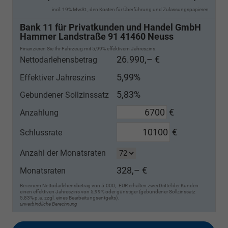
incl. 19% MwSt., den Kosten für Überführung und Zulassungspapieren
Bank 11 für Privatkunden und Handel GmbH
Hammer Landstraße 91 41460 Neuss
Finanzieren Sie Ihr Fahrzeug mit 5,99% effektivem Jahreszins.
26.990,– €
Nettodarlehensbetrag
5,99%
Effektiver Jahreszins
5,83%
Gebundener Sollzinssatz
€
Anzahlung
€
Schlussrate
Anzahl der Monatsraten
328,– €
Monatsraten
Bei einem Nettodarlehensbetrag von 5.000,- EUR erhalten zwei Drittel der Kunden
einen effektiven Jahreszins von 5,99% oder günstiger (gebundener Sollzinssatz
5,83% p.a. zzgl. eines Bearbeitungsentgelts).
unverbindliche Berechnung