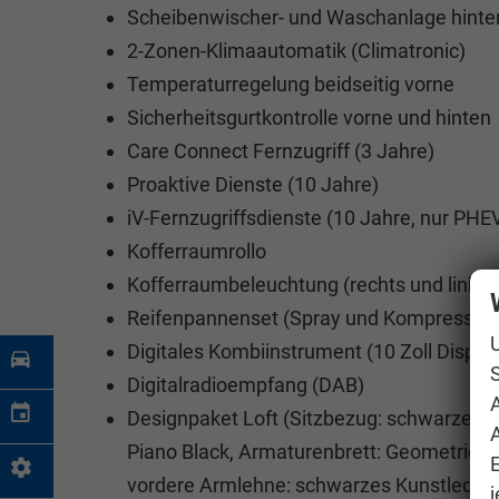
Scheibenwischer- und Waschanlage hinte
2-Zonen-Klimaautomatik (Climatronic)
Temperaturregelung beidseitig vorne
Sicherheitsgurtkontrolle vorne und hinten
Care Connect Fernzugriff (3 Jahre)
Proaktive Dienste (10 Jahre)
iV-Fernzugriffsdienste (10 Jahre, nur PHE
Kofferraumrollo
Kofferraumbeleuchtung (rechts und links)
Reifenpannenset (Spray und Kompressor)
Digitales Kombiinstrument (10 Zoll Displa
S
Digitalradioempfang (DAB)
Designpaket Loft (Sitzbezug: schwarzer Sto
A
Piano Black, Armaturenbrett: Geometric na
vordere Armlehne: schwarzes Kunstleder 
j