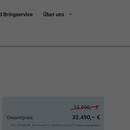
d Bringservice
Über uns
sing Neuwagen Gebrauchtwagen Jahreswagen
34.690,– €
32.490,– €
Gesamtpreis
incl. 19% MwSt., den Kosten für Überführung und Zulassungspapieren