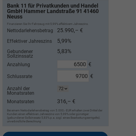
Bank 11 für Privatkunden und Handel
GmbH Hammer Landstraße 91 41460
Neuss
Finanzieren Sie Ihr Fahrzeug mit 5,99% effektivem Jahreszins.
25.990,– €
Nettodarlehensbetrag
5,99%
Effektiver Jahreszins
5,83%
Gebundener
Sollzinssatz
€
Anzahlung
€
Schlussrate
Anzahl der
Monatsraten
316,– €
Monatsraten
Bei einem Nettodarlehensbetrag von 5.000,- EUR erhalten zwei Drittel der
Kunden einen effektiven Jahreszins von 5,99% oder günstiger
(gebundener Sollzinssatz 5,83% p.a. zzgl. eines Bearbeitungsentgelts).
unverbindliche Berechnung