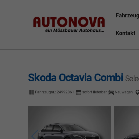
Fahrzeu
Kontakt
Skoda Octavia Bayreuth Nützel Mössbauer Autonova B
Marktredwitz Tirschenreuth Hof
Skoda Octavia Combi
Sele
Fahrzeugnr.:
24992861
sofort lieferbar
Neuwagen