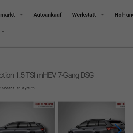
gmarkt
Autoankauf
Werkstatt
Hol- un
rucker Räthel MGS Autohaus günstig Finanzierung Lea
ction 1.5 TSI mHEV 7-Gang DSG
Mössbauer Bayreuth