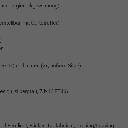
emsenergierückgewinnung)
stellbar, mit Gurtstraffer)
)
en
rsitz) und hinten (2x, äußere Sitze)
esign, silbergrau, 7Jx16 ET46)
d Fernlicht, Blinker, Tagfahrlicht, Coming/Leaving