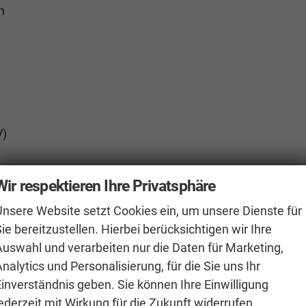
n
V)
Wir respektieren Ihre Privatsphäre
Unsere Website setzt Cookies ein, um unsere Dienste für
y)
ie bereitzustellen. Hierbei berücksichtigen wir Ihre
Auswahl und verarbeiten nur die Daten für Marketing,
ff mit grauer Naht, Dekor: Silver squares haptic /
nalytics und Personalisierung, für die Sie uns Ihr
rbe ruby, Türverkleidung: schwarzes Kunstleder,
Einverständnis geben. Sie können Ihre Einwilligung
mit grauer Naht)
ederzeit mit Wirkung für die Zukunft widerrufen.