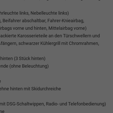
rleuchte links, Nebelleuchte links)
, Beifahrer abschaltbar, Fahrer-Knieairbag,
rbags vorne und hinten, Mittelairbag vorne)
lackierte Karosserieteile an den Türschwellern und
ßfängern, schwarzer Kühlergrill mit Chromrahmen,
hinten (3 Stück hinten)
ende (ohne Beleuchtung)
e
lehne hinten mit Skidurchreiche
 mit DSG-Schaltwippen, Radio- und Telefonbedienung)
eme