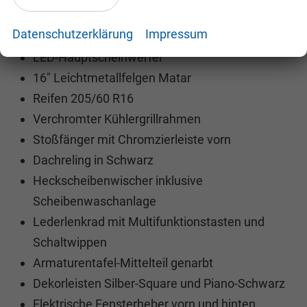
Beheizbare Vordersitze
Datenschutzerklärung
Impressum
Waschwasserstandskontrolle
LED-Hauptscheinwerfer
16" Leichtmetallfelgen Matar
Reifen 205/60 R16
Verchromter Kühlergrillrahmen
Stoßfänger mit Chromzierleiste vorn
Dachreling in Schwarz
Heckscheibenwischer inklusive
Scheibenwaschanlage
Lederlenkrad mit Multifunktionstasten und
Schaltwippen
Armaturentafel-Mittelteil genarbt
Dekorleisten Silber-Square und Piano-Schwarz
Elektrische Fensterheber vorn und hinten