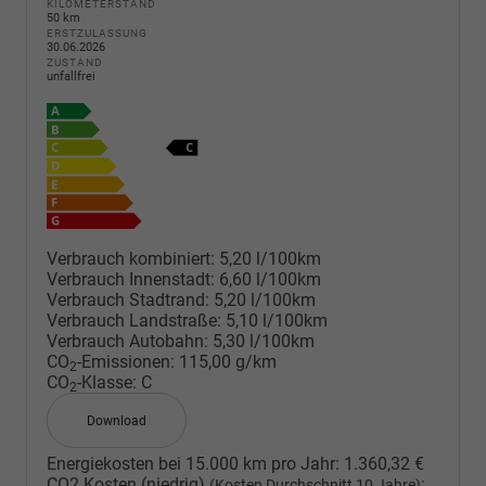
KILOMETERSTAND
50 km
ERSTZULASSUNG
30.06.2026
ZUSTAND
unfallfrei
Verbrauch kombiniert:
5,20 l/100km
Verbrauch Innenstadt:
6,60 l/100km
Verbrauch Stadtrand:
5,20 l/100km
Verbrauch Landstraße:
5,10 l/100km
Verbrauch Autobahn:
5,30 l/100km
CO
-Emissionen:
115,00 g/km
2
CO
-Klasse:
C
2
Download
Energiekosten bei 15.000 km pro Jahr:
1.360,32 €
CO2 Kosten (niedrig)
:
(Kosten Durchschnitt 10 Jahre)