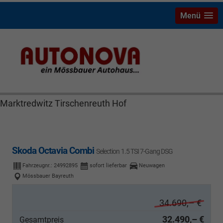
Menü
Skoda Octavia Bayreuth Nützel Mössbauer Autonova
Brucker Räthel MGS Autohaus günstig Finanzierung
Leasing Neuwagen Gebrauchtwagen Jahreswagen
Marktredwitz Tirschenreuth Hof
Skoda Octavia Combi
Selection 1.5 TSI 7-Gang DSG
Fahrzeugnr.:
24992895
sofort lieferbar
Neuwagen
Mössbauer Bayreuth
34.690,– €
32.490,– €
Gesamtpreis