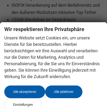
ISOFIX-Verankerung auf dem Beifahrersitz und
den äußeren Rücksitzen inklusive Top-Tether
12Volt-Steckdose im Gepäckraum
Reifenmobilitätsset
Wir respektieren Ihre Privatsphäre
Bordwerkzeug
Unsere Website setzt Cookies ein, um unsere
Regenschirm- und Besenfächer in den
Dienste für Sie bereitzustellen. Hierbei
Vordertüren
berücksichtigen wir Ihre Auswahl und verarbeiten
Automatisch abblendbarer Innenspiegel
nur die Daten für Marketing, Analytics und
Elektrisch einstell-, beheiz- und anklappbare
Personalisierung, für die Sie uns Ihr Einverständnis
Außenspiegel mit automatischer Abblendung
geben. Sie können Ihre Einwilligung jederzeit mit
Wirkung für die Zukunft widerrufen.
(Fahrerseite)
Zentralverriegelung inklusive im Schlüssel
integrierter Funkfernbedienung und Easy Start
Alle akzeptieren
Alle ablehnen
Klimaanlage Climatronic (2-Zonen) mit
Einstellungen
Allergenfilter und Geruchsfilter