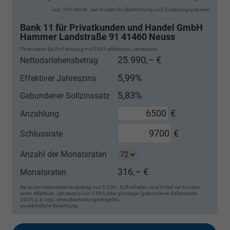
incl. 19% MwSt., den Kosten für Überführung und Zulassungspapieren
Bank 11 für Privatkunden und Handel GmbH
Hammer Landstraße 91 41460 Neuss
Finanzieren Sie Ihr Fahrzeug mit 5,99% effektivem Jahreszins.
25.990,– €
Nettodarlehensbetrag
5,99%
Effektiver Jahreszins
5,83%
Gebundener Sollzinssatz
€
Anzahlung
€
Schlussrate
Anzahl der Monatsraten
316,– €
Monatsraten
Bei einem Nettodarlehensbetrag von 5.000,- EUR erhalten zwei Drittel der Kunden
einen effektiven Jahreszins von 5,99% oder günstiger (gebundener Sollzinssatz
5,83% p.a. zzgl. eines Bearbeitungsentgelts).
unverbindliche Berechnung