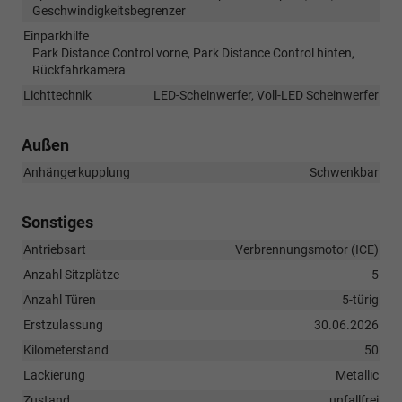
Geschwindigkeitsbegrenzer
Einparkhilfe
Park Distance Control vorne, Park Distance Control hinten,
Rückfahrkamera
Lichttechnik
LED-Scheinwerfer, Voll-LED Scheinwerfer
Außen
Anhängerkupplung
Schwenkbar
Sonstiges
Antriebsart
Verbrennungsmotor (ICE)
Anzahl Sitzplätze
5
Anzahl Türen
5-türig
Erstzulassung
30.06.2026
Kilometerstand
50
Lackierung
Metallic
Zustand
unfallfrei