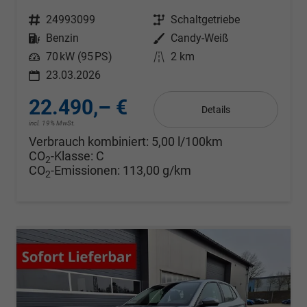
Fahrzeugnr.
24993099
Getriebe
Schaltgetriebe
Kraftstoff
Benzin
Außenfarbe
Candy-Weiß
Leistung
70 kW (95 PS)
Kilometerstand
2 km
23.03.2026
22.490,– €
Details
incl. 19% MwSt.
Verbrauch kombiniert:
5,00 l/100km
CO
-Klasse:
C
2
CO
-Emissionen:
113,00 g/km
2