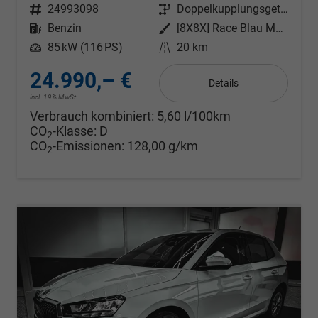
Fahrzeugnr.
24993098
Getriebe
Doppelkupplungsgetriebe (DSG)
Kraftstoff
Benzin
Außenfarbe
[8X8X] Race Blau Metallic
Leistung
85 kW (116 PS)
Kilometerstand
20 km
24.990,– €
Details
incl. 19% MwSt.
Verbrauch kombiniert:
5,60 l/100km
CO
-Klasse:
D
2
CO
-Emissionen:
128,00 g/km
2