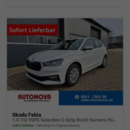
Skoda Fabia
1.0 TSI 95PS Selection 5-türig Rückf.Kamera Parksensoren Sitzheizung Multifunktionslenkrad Klima Skoda-Radio Bluetooth Touchscreen Tempomat Nebelsch. Apple CarPlay + Android Auto
sofort lieferbar
Fahrzeug mit Tageszulassung