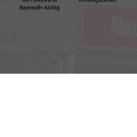
Bayreuth-Aichig
Verkauf
Kemnather Str. 31
Montag bis Freitag
95448 Bayreuth
09:00-18:00 Uhr
Samstag