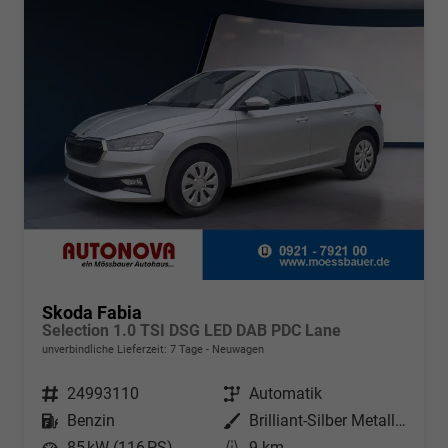
Skoda Fabia
Selection 1.0 TSI DSG LED DAB PDC Lane
unverbindliche Lieferzeit:
7 Tage
Neuwagen
Fahrzeugnr.
24993110
Getriebe
Automatik
Kraftstoff
Benzin
Außenfarbe
Brilliant-Silber Metallic
Leistung
85 kW (116 PS)
Kilometerstand
9 km