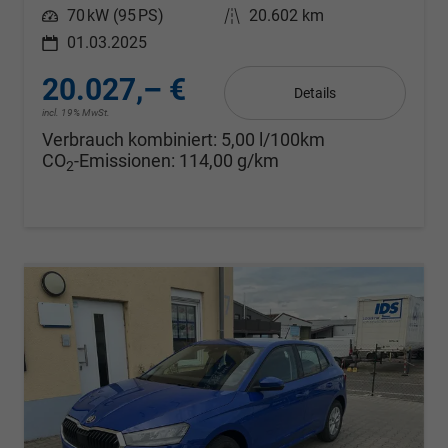
Leistung
70 kW (95 PS)
Kilometerstand
20.602 km
01.03.2025
20.027,– €
Details
incl. 19% MwSt.
Verbrauch kombiniert:
5,00 l/100km
CO
-Emissionen:
114,00 g/km
2