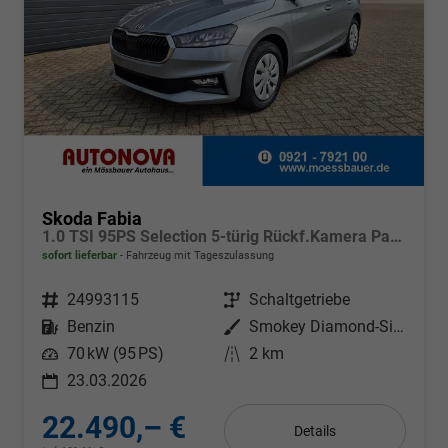
Skoda Fabia
1.0 TSI 95PS Selection 5-türig Rückf.Kamera Parksensoren Sitzheizung Multifunktionslenkrad Klima Skoda-Radio Bluetooth Touchscreen Tempomat Nebelsch. Apple CarPlay + Android Auto
sofort lieferbar
Fahrzeug mit Tageszulassung
Fahrzeugnr.
24993115
Getriebe
Schaltgetriebe
Kraftstoff
Benzin
Außenfarbe
Smokey Diamond-Silber Metallic
Leistung
70 kW (95 PS)
Kilometerstand
2 km
23.03.2026
22.490,– €
Details