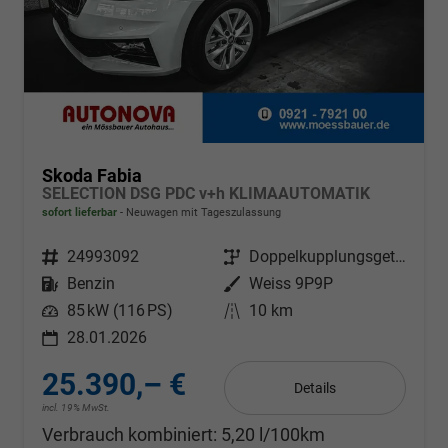
Skoda Fabia
SELECTION DSG PDC v+h KLIMAAUTOMATIK
sofort lieferbar
Neuwagen mit Tageszulassung
Fahrzeugnr.
24993092
Getriebe
Doppelkupplungsgetriebe (DSG)
Kraftstoff
Benzin
Außenfarbe
Weiss 9P9P
Leistung
85 kW (116 PS)
Kilometerstand
10 km
28.01.2026
25.390,– €
Details
incl. 19% MwSt.
Verbrauch kombiniert:
5,20 l/100km