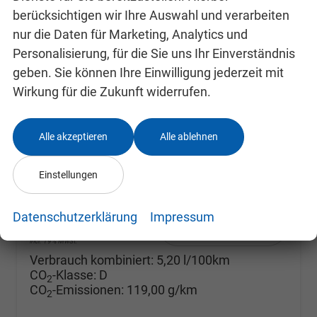
berücksichtigen wir Ihre Auswahl und verarbeiten
nur die Daten für Marketing, Analytics und
Personalisierung, für die Sie uns Ihr Einverständnis
geben. Sie können Ihre Einwilligung jederzeit mit
Skoda Fabia
Selection ACC+SHZ+KAMERA+PDC+LED
Wirkung für die Zukunft widerrufen.
unverbindliche Lieferzeit: SOFORT
Neuwagen mit Tageszulassung
Fahrzeugnr.
24993096
Getriebe
Doppelkupplungsgetriebe (DSG)
Alle akzeptieren
Alle ablehnen
Kraftstoff
Benzin
Außenfarbe
Black-Magic Perleffekt
Leistung
85 kW (116 PS)
Kilometerstand
10 km
Einstellungen
10.09.2025
Datenschutzerklärung
Impressum
24.680,– €
Details
incl. 19% MwSt.
Verbrauch kombiniert:
5,20 l/100km
CO
-Klasse:
D
2
CO
-Emissionen:
119,00 g/km
2