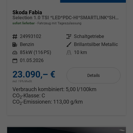
Skoda Fabia
Selection 1.0 TSI *LED*PDC-HI*SMARTLINK*SHZ*BLUETOOTH*FRONT-ASSIST
sofort lieferbar
Fahrzeug mit Tageszulassung
Fahrzeugnr.
24993102
Getriebe
Schaltgetriebe
Kraftstoff
Benzin
Außenfarbe
Brillantsilber Metallic
Leistung
85 kW (116 PS)
Kilometerstand
10 km
01.05.2026
23.090,– €
Details
incl. 19% MwSt.
Verbrauch kombiniert:
5,00 l/100km
CO
-Klasse:
C
2
CO
-Emissionen:
113,00 g/km
2