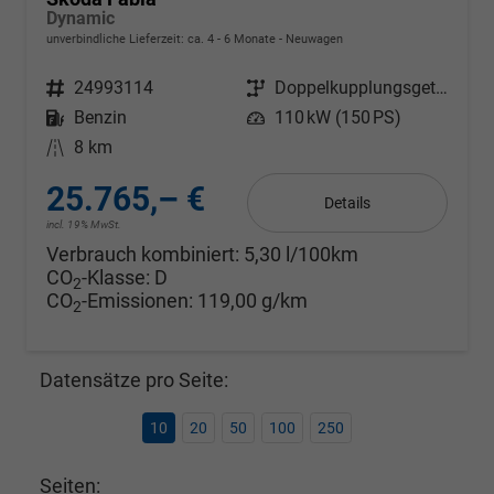
Dynamic
unverbindliche Lieferzeit: ca. 4 - 6 Monate
Neuwagen
Fahrzeugnr.
24993114
Getriebe
Doppelkupplungsgetriebe (DSG)
Kraftstoff
Benzin
Leistung
110 kW (150 PS)
Kilometerstand
8 km
25.765,– €
Details
incl. 19% MwSt.
Verbrauch kombiniert:
5,30 l/100km
CO
-Klasse:
D
2
CO
-Emissionen:
119,00 g/km
2
Datensätze pro Seite:
10
20
50
100
250
Seiten: