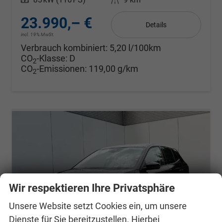
23.990,– €
Details
incl. 19% MwSt.
Verbrauch kombiniert:
5,20 l/100km
CO
-Klasse:
D
2
CO
-Emissionen:
119,00 g/km
2
Wir respektieren Ihre Privatsphäre
Unsere Website setzt Cookies ein, um unsere
Dienste für Sie bereitzustellen. Hierbei