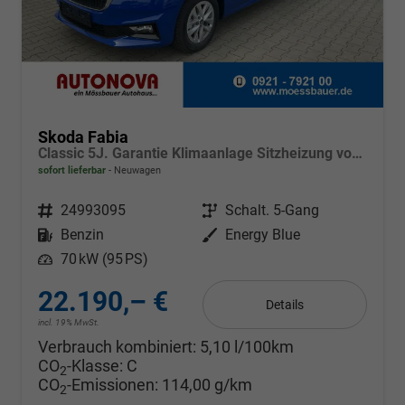
Skoda Fabia
Classic 5J. Garantie Klimaanlage Sitzheizung vorn Virtuelles Cockpit Kamera PDC v+h
sofort lieferbar
Neuwagen
Fahrzeugnr.
24993095
Getriebe
Schalt. 5-Gang
Kraftstoff
Benzin
Außenfarbe
Energy Blue
Leistung
70 kW (95 PS)
22.190,– €
Details
incl. 19% MwSt.
Verbrauch kombiniert:
5,10 l/100km
CO
-Klasse:
C
2
CO
-Emissionen:
114,00 g/km
2