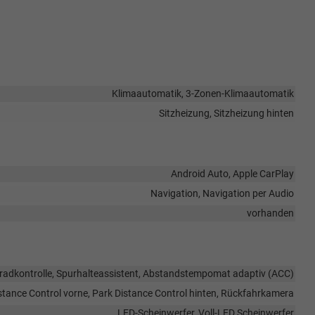
Klimaautomatik, 3-Zonen-Klimaautomatik
Sitzheizung, Sitzheizung hinten
Android Auto, Apple CarPlay
Navigation, Navigation per Audio
vorhanden
dkontrolle, Spurhalteassistent, Abstandstempomat adaptiv (ACC)
stance Control vorne, Park Distance Control hinten, Rückfahrkamera
LED-Scheinwerfer, Voll-LED Scheinwerfer