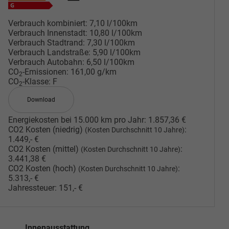
Verbrauch kombiniert:
7,10 l/100km
Verbrauch Innenstadt:
10,80 l/100km
Verbrauch Stadtrand:
7,30 l/100km
Verbrauch Landstraße:
5,90 l/100km
Verbrauch Autobahn:
6,50 l/100km
CO
-Emissionen:
161,00 g/km
2
CO
-Klasse:
F
2
Download
Energiekosten bei 15.000 km pro Jahr:
1.857,36 €
CO2 Kosten (niedrig)
:
(Kosten Durchschnitt 10 Jahre)
1.449,- €
CO2 Kosten (mittel)
:
(Kosten Durchschnitt 10 Jahre)
3.441,38 €
CO2 Kosten (hoch)
:
(Kosten Durchschnitt 10 Jahre)
5.313,- €
Jahressteuer:
151,- €
Innenausstattung