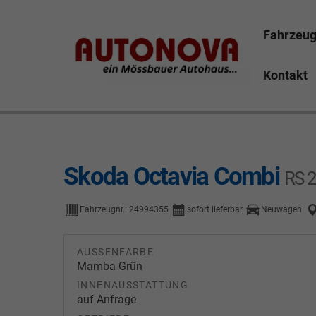
Fahrzeu
Kontakt
Skoda Octavia Bayreuth Nützel Mössbauer Autonova B
Marktredwitz Tirschenreuth Hof
Skoda Octavia Combi
RS 2
Fahrzeugnr.:
24994355
sofort lieferbar
Neuwagen
AUSSENFARBE
Mamba Grün
INNENAUSSTATTUNG
auf Anfrage