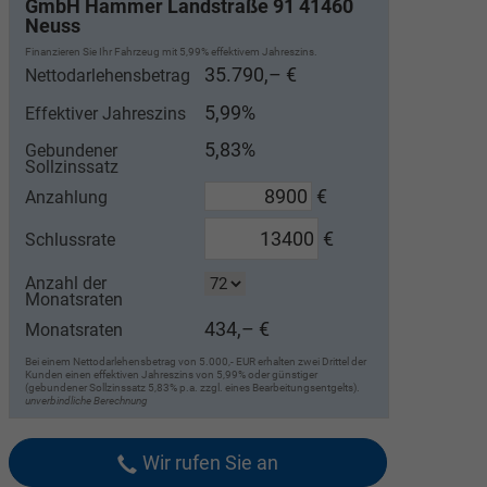
GmbH Hammer Landstraße 91 41460
Neuss
Finanzieren Sie Ihr Fahrzeug mit 5,99% effektivem Jahreszins.
35.790,– €
Nettodarlehensbetrag
5,99%
Effektiver Jahreszins
5,83%
Gebundener
Sollzinssatz
€
Anzahlung
€
Schlussrate
Anzahl der
Monatsraten
434,– €
Monatsraten
Bei einem Nettodarlehensbetrag von 5.000,- EUR erhalten zwei Drittel der
Kunden einen effektiven Jahreszins von 5,99% oder günstiger
(gebundener Sollzinssatz 5,83% p.a. zzgl. eines Bearbeitungsentgelts).
unverbindliche Berechnung
Wir rufen Sie an