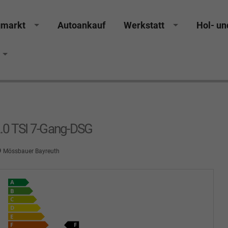
gmarkt
Autoankauf
Werkstatt
Hol- un
rucker Räthel MGS Autohaus günstig Finanzierung Lea
.0 TSI 7-Gang-DSG
Mössbauer Bayreuth