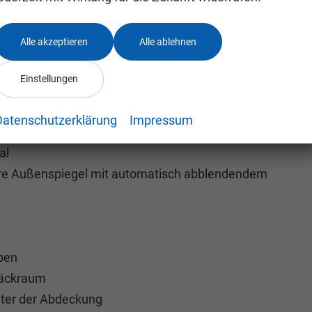
Alle akzeptieren
Alle ablehnen
nuell einstellbaren Lordosenstützen
nd multifunktional
Einstellungen
Luftausströmern im Fond
Datenschutzerklärung
Impressum
ion
al
pbare Außenspiegel mit automatisch abblendendem
ben
päckraum
ter der Abdeckung