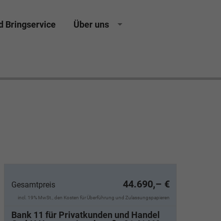
d Bringservice
Über uns
sing Neuwagen Gebrauchtwagen Jahreswagen
44.690,– €
Gesamtpreis
incl. 19% MwSt., den Kosten für Überführung und Zulassungspapieren
Bank 11 für Privatkunden und Handel