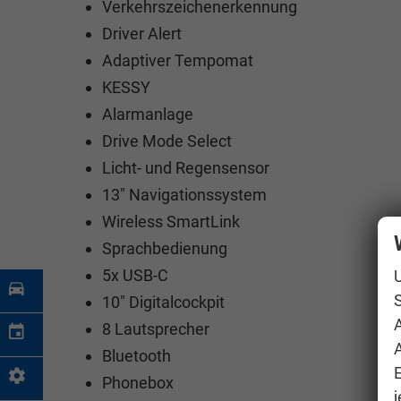
Verkehrszeichenerkennung
Driver Alert
Adaptiver Tempomat
KESSY
Alarmanlage
Drive Mode Select
Licht- und Regensensor
13" Navigationssystem
Wireless SmartLink
Sprachbedienung
5x USB-C
S
10" Digitalcockpit
8 Lautsprecher
A
Bluetooth
Phonebox
j