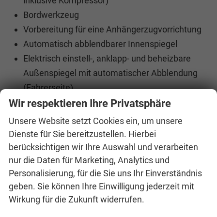
inklusive Kompressor)
Bordwerkzeug
Vorbereitung für eine Anhängerzugvorrichtung
Automatisch abblendbarer Innenspiegel
Elektrisch einstell-, anklapp- und beheizbare
Außenspiegel mit automatischer Abblendung
(Fahrerseite)
KESSY (Schlüsselloses Zugangs- und
Wir respektieren Ihre Privatsphäre
StartStopp-System) und SAFE-System
Unsere Website setzt Cookies ein, um unsere
Diebstahlwarnanlage mit
Dienste für Sie bereitzustellen. Hierbei
Innenraumüberwachung
berücksichtigen wir Ihre Auswahl und verarbeiten
nur die Daten für Marketing, Analytics und
Akustikverglasung in den vorderen
Personalisierung, für die Sie uns Ihr Einverständnis
Seitenscheiben und Sunset
geben. Sie können Ihre Einwilligung jederzeit mit
Klimaanlage Climatronic (2-Zonen) mit
Wirkung für die Zukunft widerrufen.
Allergenfilter & Geruchsfilter