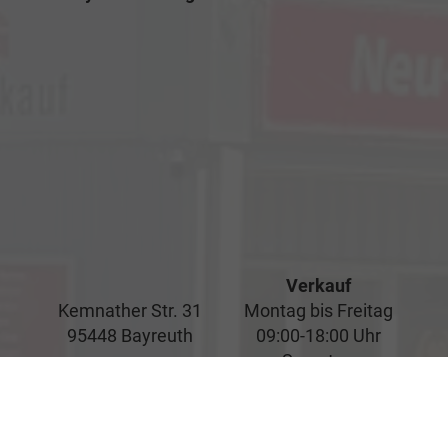
Verkauf
Kemnather Str. 31
Montag bis Freitag
95448 Bayreuth
09:00-18:00 Uhr
Samstag
09:00-16:00 Uhr
Unsere
Kundenbewertungen
Service