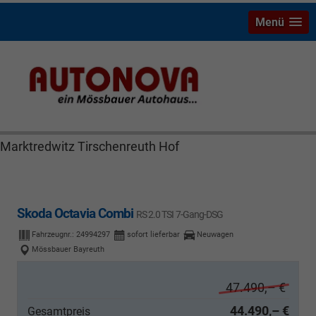
Menü
Skoda Octavia Bayreuth Nützel Mössbauer Autonova
Brucker Räthel MGS Autohaus günstig Finanzierung
Leasing Neuwagen Gebrauchtwagen Jahreswagen
Marktredwitz Tirschenreuth Hof
Skoda Octavia Combi
RS 2.0 TSI 7-Gang-DSG
Fahrzeugnr.:
24994297
sofort lieferbar
Neuwagen
Mössbauer Bayreuth
47.490,– €
44.490,– €
Gesamtpreis