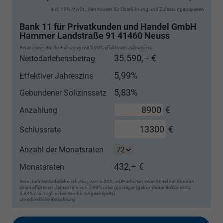
incl. 19% MwSt., den Kosten für Überführung und Zulassungspapieren
Bank 11 für Privatkunden und Handel GmbH
Hammer Landstraße 91 41460 Neuss
Finanzieren Sie Ihr Fahrzeug mit 5,99% effektivem Jahreszins.
35.590,– €
Nettodarlehensbetrag
5,99%
Effektiver Jahreszins
5,83%
Gebundener Sollzinssatz
€
Anzahlung
€
Schlussrate
Anzahl der Monatsraten
432,– €
Monatsraten
Bei einem Nettodarlehensbetrag von 5.000,- EUR erhalten zwei Drittel der Kunden
einen effektiven Jahreszins von 5,99% oder günstiger (gebundener Sollzinssatz
5,83% p.a. zzgl. eines Bearbeitungsentgelts).
unverbindliche Berechnung