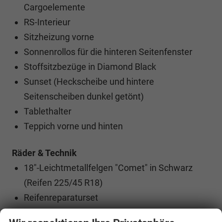
Cargoelemente
RS-Interieur
Sitzheizung vorne
Sonnenrollos für die hinteren Seitenfenster
Stoffsitzbezüge in Diamond Black
Sunset (Heckscheibe und hintere
Seitenscheiben dunkel getönt)
Tablethalter
Teppich vorne und hinten
Räder & Technik
18"-Leichtmetallfelgen "Comet" in Schwarz
(Reifen 225/45 R18)
Reifenreparaturset
Selbstsperrendes Differential VAQ