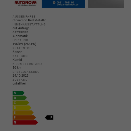
AUSSENFARBE
Cinnamon Red Metallic
INNENAUSSTATTUNG
auf Anfrage
GETRIEBE
Automatik
LEISTUNG
195 kW (265 PS)
KRAFTSTOFF
Benzin
KATEGORIE
Kombi
KILOMETERSTAND
50 km
ERSTZULASSUNG
24.10.2025
ZUSTAND
unfallfrei