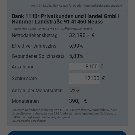
incl. 19% MwSt., den Kosten für Überführung und Zulassungspapieren
Bank 11 für Privatkunden und Handel GmbH
Hammer Landstraße 91 41460 Neuss
Finanzieren Sie Ihr Fahrzeug mit 5,99% effektivem Jahreszins.
32.190,– €
Nettodarlehensbetrag
5,99%
Effektiver Jahreszins
5,83%
Gebundener Sollzinssatz
€
Anzahlung
€
Schlussrate
Anzahl der Monatsraten
390,– €
Monatsraten
Bei einem Nettodarlehensbetrag von 5.000,- EUR erhalten zwei Drittel der Kunden
einen effektiven Jahreszins von 5,99% oder günstiger (gebundener Sollzinssatz
5,83% p.a. zzgl. eines Bearbeitungsentgelts).
unverbindliche Berechnung