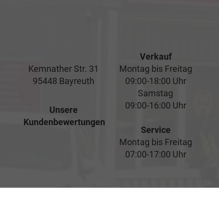
Verkauf
Kemnather Str. 31
Montag bis Freitag
95448 Bayreuth
09:00-18:00 Uhr
Samstag
09:00-16:00 Uhr
Unsere
Kundenbewertungen
Service
Montag bis Freitag
07:00-17:00 Uhr