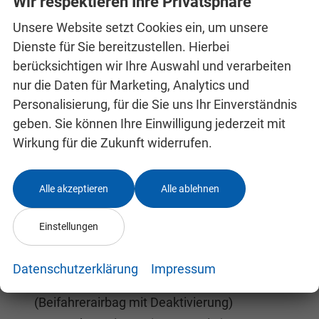
Wir respektieren Ihre Privatsphäre
Sicherheit & Assistenz
Unsere Website setzt Cookies ein, um unsere
3. Fahrzeugschlüssel
Dienste für Sie bereitzustellen. Hierbei
berücksichtigen wir Ihre Auswahl und verarbeiten
Adaptiver Abstandsassistent (ACC)
nur die Daten für Marketing, Analytics und
Adaptiver Spurhalteassistent (Adaptive Lane
Personalisierung, für die Sie uns Ihr Einverständnis
Assist)
geben. Sie können Ihre Einwilligung jederzeit mit
Aufmerksamkeits- und Müdigkeitserkennung
Wirkung für die Zukunft widerrufen.
Berganfahrassistent
Diebstahlwarnanlage mit
Alle akzeptieren
Alle ablehnen
Innenraumüberwachung und Neigungssensor
eCall+
Einstellungen
Elektromechanische Feststellbremse
Fahrer-Knieairbag und Zentralairbag
Datenschutzerklärung
Impressum
Frontairbags für Fahrer und Beifahrer
(Beifahrerairbag mit Deaktivierung)