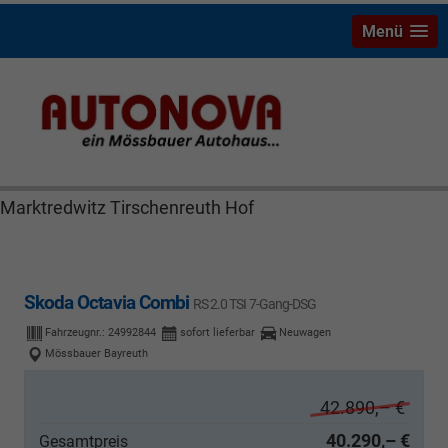
Menü
Skoda Octavia Bayreuth Nützel Mössbauer Autonova
Brucker Räthel MGS Autohaus günstig Finanzierung
Leasing Neuwagen Gebrauchtwagen Jahreswagen
Marktredwitz Tirschenreuth Hof
Skoda Octavia Combi
RS 2.0 TSI 7-Gang-DSG
Fahrzeugnr.:
24992844
sofort lieferbar
Neuwagen
Mössbauer Bayreuth
42.890,– €
40.290,– €
Gesamtpreis