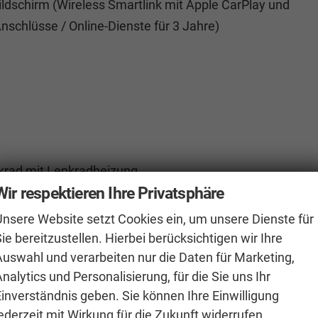
ldschirm (Wireless Smartlink mit Apple CarPlay und
schlüsse / Online-Dienste für 3 Jahre)
nkrad mit Lenkradheizung
Wir respektieren Ihre Privatsphäre
Unsere Website setzt Cookies ein, um unsere Dienste für
ie bereitzustellen. Hierbei berücksichtigen wir Ihre
Auswahl und verarbeiten nur die Daten für Marketing,
nalytics und Personalisierung, für die Sie uns Ihr
anklappbare Außenspiegel mit automatischer
Einverständnis geben. Sie können Ihre Einwilligung
ederzeit mit Wirkung für die Zukunft widerrufen.