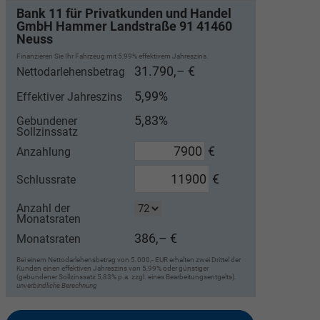
Bank 11 für Privatkunden und Handel
GmbH Hammer Landstraße 91 41460
Neuss
Finanzieren Sie Ihr Fahrzeug mit 5,99% effektivem Jahreszins.
31.790,– €
Nettodarlehensbetrag
5,99%
Effektiver Jahreszins
5,83%
Gebundener
Sollzinssatz
€
Anzahlung
€
Schlussrate
Anzahl der
Monatsraten
386,– €
Monatsraten
Bei einem Nettodarlehensbetrag von 5.000,- EUR erhalten zwei Drittel der
Kunden einen effektiven Jahreszins von 5,99% oder günstiger
(gebundener Sollzinssatz 5,83% p.a. zzgl. eines Bearbeitungsentgelts).
unverbindliche Berechnung