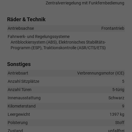
Zentralverriegelung mit Funkfernbedienung
Räder & Technik
Antriebsachse
Frontantrieb
Fahrwerk- und Regelungssysteme
Antiblockiersystem (ABS), Elektronisches Stabilitäts-
Programm (ESP), Traktionskontrolle (ASR/CTS/ETS)
Sonstiges
Antriebsart
Verbrennungsmotor (ICE)
Anzahl Sitzplätze
5
Anzahl Türen
5-türig
Innenausstattung
Schwarz
Kilometerstand
9
Leergewicht
1397 kg
Polsterung
Stoff
Zustand
unfallfrei