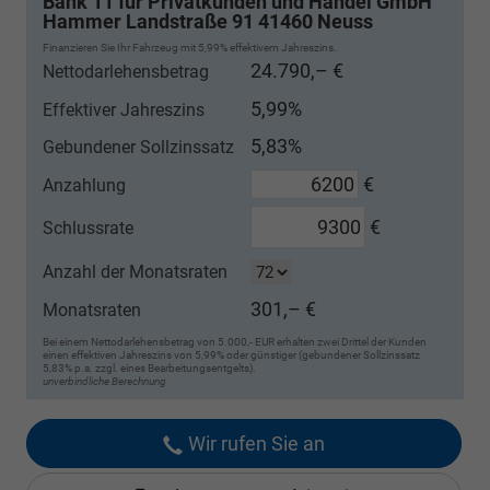
Bank 11 für Privatkunden und Handel GmbH
Hammer Landstraße 91 41460 Neuss
Finanzieren Sie Ihr Fahrzeug mit 5,99% effektivem Jahreszins.
24.790,– €
Nettodarlehensbetrag
5,99%
Effektiver Jahreszins
5,83%
Gebundener Sollzinssatz
€
Anzahlung
€
Schlussrate
Anzahl der Monatsraten
301,– €
Monatsraten
Bei einem Nettodarlehensbetrag von 5.000,- EUR erhalten zwei Drittel der Kunden
einen effektiven Jahreszins von 5,99% oder günstiger (gebundener Sollzinssatz
5,83% p.a. zzgl. eines Bearbeitungsentgelts).
unverbindliche Berechnung
Wir rufen Sie an