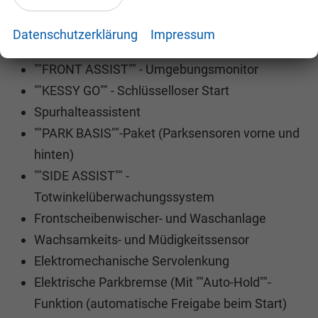
Sicherheit und Technologie
Datenschutzerklärung
Impressum
""FRONT ASSIST"" - Umgebungsmonitor
""KESSY GO"" - Schlüsselloser Start
Spurhalteassistent
""PARK BASIS""-Paket (Parksensoren vorne und
hinten)
""SIDE ASSIST"" -
Totwinkelüberwachungssystem
Frontscheibenwischer- und Waschanlage
Wachsamkeits- und Müdigkeitssensor
Elektromechanische Servolenkung
Elektrische Parkbremse (Mit ""Auto-Hold""-
Funktion (automatische Freigabe beim Start)