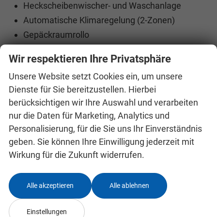
Heckscheibenwischer- und Waschanlage
Automatische Klimaregelung (2-Zonen)
Gepäckraumrollo
Gepäckraumbeleuchtung (rechts und links)
Wir respektieren Ihre Privatsphäre
Elektrische Fensterheber vorne und hinten
Unsere Website setzt Cookies ein, um unsere
Regenschirm (1 Stück) in der Fahrertür
Dienste für Sie bereitzustellen. Hierbei
Beheizbare Vordersitze
berücksichtigen wir Ihre Auswahl und verarbeiten
Beheizbare Heckscheibe
nur die Daten für Marketing, Analytics und
Wärmedämmverglasung
Personalisierung, für die Sie uns Ihr Einverständnis
Vordere Armlehne ""Jumbo Box""
geben. Sie können Ihre Einwilligung jederzeit mit
Höhenverstellbare Kopfstützen hinten (3
Wirkung für die Zukunft widerrufen.
Stück)
Tempomat (Tempomat)
Alle akzeptieren
Alle ablehnen
Sitzpaket - ""Basis""
(Manuell verstellbarer
Vordersitze mit Lordosenstütze
Einstellungen