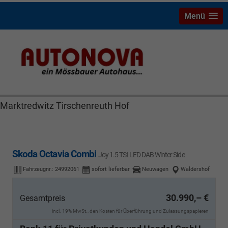
Menü
Skoda Octavia Bayreuth Nützel Mössbauer Autonova
Brucker Räthel MGS Autohaus günstig Finanzierung
Leasing Neuwagen Gebrauchtwagen Jahreswagen
Marktredwitz Tirschenreuth Hof
Skoda Octavia Combi
Joy 1.5 TSI LED DAB Winter Side
Fahrzeugnr.:
24992061
sofort lieferbar
Neuwagen
Waldershof
30.990,– €
Gesamtpreis
incl. 19% MwSt., den Kosten für Überführung und Zulassungspapieren