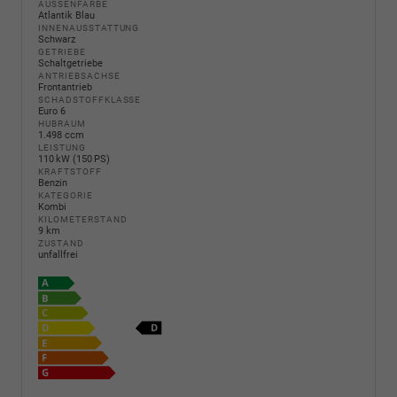
AUSSENFARBE
Atlantik Blau
INNENAUSSTATTUNG
Schwarz
GETRIEBE
Schaltgetriebe
ANTRIEBSACHSE
Frontantrieb
SCHADSTOFFKLASSE
Euro 6
HUBRAUM
1.498 ccm
LEISTUNG
110 kW (150 PS)
KRAFTSTOFF
Benzin
KATEGORIE
Kombi
KILOMETERSTAND
9 km
ZUSTAND
unfallfrei