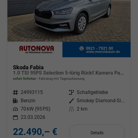
Skoda Fabia
1.0 TSI 95PS Selection 5-türig Rückf.Kamera Parksensoren Sitzheizung Multifunktionslenkrad Klima Skoda-Radio Bluetooth Touchscreen Tempomat Nebelsch. Apple CarPlay + Android Auto
sofort lieferbar
Fahrzeug mit Tageszulassung
Fahrzeugnr.
24993115
Getriebe
Schaltgetriebe
Kraftstoff
Benzin
Außenfarbe
Smokey Diamond-Silber Metallic
Leistung
70 kW (95 PS)
Kilometerstand
2 km
23.03.2026
22.490,– €
Details