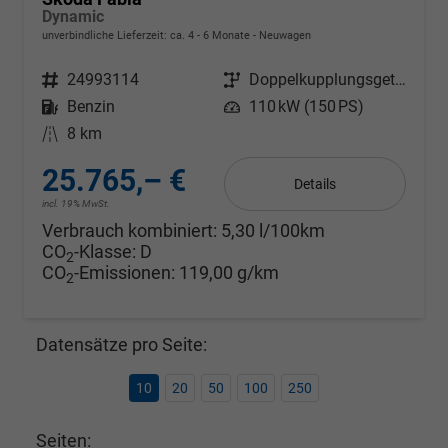
Dynamic
unverbindliche Lieferzeit: ca. 4 - 6 Monate
Neuwagen
Fahrzeugnr.
24993114
Getriebe
Doppelkupplungsgetriebe (DSG)
Kraftstoff
Benzin
Leistung
110 kW (150 PS)
Kilometerstand
8 km
25.765,– €
Details
incl. 19% MwSt.
Verbrauch kombiniert:
5,30 l/100km
CO
-Klasse:
D
2
CO
-Emissionen:
119,00 g/km
2
Datensätze pro Seite:
10
20
50
100
250
Seiten: