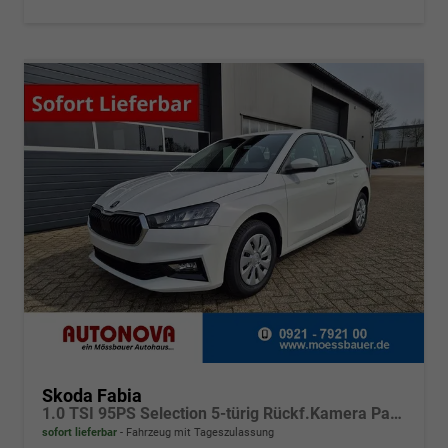
Skoda Fabia
1.0 TSI 95PS Selection 5-türig Rückf.Kamera Parksensoren Sitzheizung Multifunktionslenkrad Klima Skoda-Radio Bluetooth Touchscreen Tempomat Nebelsch. Apple CarPlay + Android Auto
sofort lieferbar
Fahrzeug mit Tageszulassung