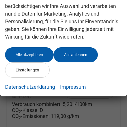
berücksichtigen wir Ihre Auswahl und verarbeiten
nur die Daten für Marketing, Analytics und
Personalisierung, für die Sie uns Ihr Einverständnis
geben. Sie können Ihre Einwilligung jederzeit mit
Skoda Fabia
Selection ACC+SHZ+KAMERA+PDC+LED
Wirkung für die Zukunft widerrufen.
unverbindliche Lieferzeit: SOFORT
Neuwagen mit Tageszulassung
Fahrzeugnr.
24993096
Getriebe
Doppelkupplungsgetriebe (DSG)
Alle akzeptieren
Alle ablehnen
Kraftstoff
Benzin
Außenfarbe
Black-Magic Perleffekt
Leistung
85 kW (116 PS)
Kilometerstand
10 km
Einstellungen
10.09.2025
Datenschutzerklärung
Impressum
24.680,– €
Details
incl. 19% MwSt.
Verbrauch kombiniert:
5,20 l/100km
CO
-Klasse:
D
2
CO
-Emissionen:
119,00 g/km
2