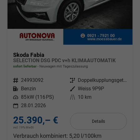
Skoda Fabia
SELECTION DSG PDC v+h KLIMAAUTOMATIK
sofort lieferbar
Neuwagen mit Tageszulassung
Fahrzeugnr.
24993092
Getriebe
Doppelkupplungsgetriebe (DSG)
Kraftstoff
Benzin
Außenfarbe
Weiss 9P9P
Leistung
85 kW (116 PS)
Kilometerstand
10 km
28.01.2026
25.390,– €
Details
incl. 19% MwSt.
Verbrauch kombiniert:
5,20 l/100km