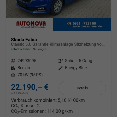
Skoda Fabia
Classic 5J. Garantie Klimaanlage Sitzheizung vorn Virtuelles Cockpit Kamera PDC v+h
sofort lieferbar
Neuwagen
Fahrzeugnr.
24993095
Getriebe
Schalt. 5-Gang
Kraftstoff
Benzin
Außenfarbe
Energy Blue
Leistung
70 kW (95 PS)
22.190,– €
Details
incl. 19% MwSt.
Verbrauch kombiniert:
5,10 l/100km
CO
-Klasse:
C
2
CO
-Emissionen:
114,00 g/km
2