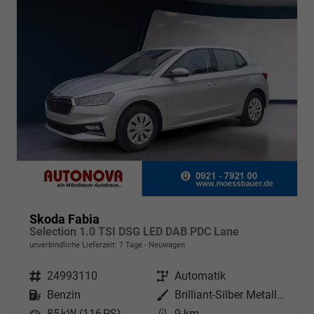
Skoda Fabia
Selection 1.0 TSI DSG LED DAB PDC Lane
unverbindliche Lieferzeit:
7 Tage
Neuwagen
Fahrzeugnr.
24993110
Getriebe
Automatik
Kraftstoff
Benzin
Außenfarbe
Brilliant-Silber Metallic
Leistung
85 kW (116 PS)
Kilometerstand
9 km