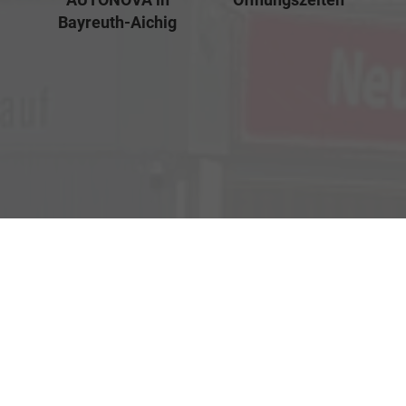
Bayreuth-Aichig
Verkauf
Kemnather Str. 31
Montag bis Freitag
95448 Bayreuth
09:00-18:00 Uhr
Samstag