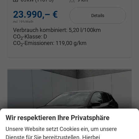
23.990,– €
Details
incl. 19% MwSt.
Verbrauch kombiniert:
5,20 l/100km
CO
-Klasse:
D
2
CO
-Emissionen:
119,00 g/km
2
Wir respektieren Ihre Privatsphäre
Unsere Website setzt Cookies ein, um unsere
Dienste für Sie bereitzustellen. Hierbei