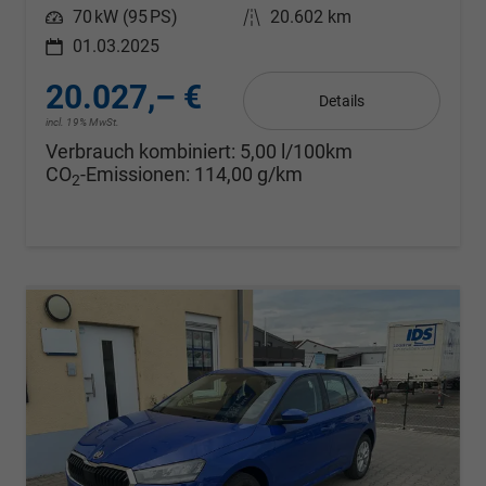
Leistung
70 kW (95 PS)
Kilometerstand
20.602 km
01.03.2025
20.027,– €
Details
incl. 19% MwSt.
Verbrauch kombiniert:
5,00 l/100km
CO
-Emissionen:
114,00 g/km
2