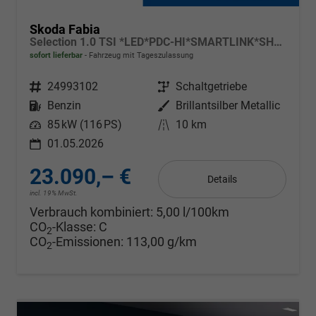
Skoda Fabia
Selection 1.0 TSI *LED*PDC-HI*SMARTLINK*SHZ*BLUETOOTH*FRONT-ASSIST
sofort lieferbar
Fahrzeug mit Tageszulassung
Fahrzeugnr.
24993102
Getriebe
Schaltgetriebe
Kraftstoff
Benzin
Außenfarbe
Brillantsilber Metallic
Leistung
85 kW (116 PS)
Kilometerstand
10 km
01.05.2026
23.090,– €
Details
incl. 19% MwSt.
Verbrauch kombiniert:
5,00 l/100km
CO
-Klasse:
C
2
CO
-Emissionen:
113,00 g/km
2