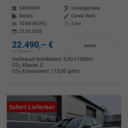
Fahrzeugnr.
24993099
Getriebe
Schaltgetriebe
Kraftstoff
Benzin
Außenfarbe
Candy-Weiß
Leistung
70 kW (95 PS)
Kilometerstand
2 km
23.03.2026
22.490,– €
Details
incl. 19% MwSt.
Verbrauch kombiniert:
5,00 l/100km
CO
-Klasse:
C
2
CO
-Emissionen:
113,00 g/km
2