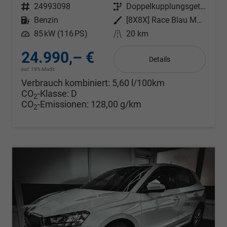
Fahrzeugnr.
24993098
Getriebe
Doppelkupplungsgetriebe (DSG)
Kraftstoff
Benzin
Außenfarbe
[8X8X] Race Blau Metallic
Leistung
85 kW (116 PS)
Kilometerstand
20 km
24.990,– €
Details
incl. 19% MwSt.
Verbrauch kombiniert:
5,60 l/100km
CO
-Klasse:
D
2
CO
-Emissionen:
128,00 g/km
2