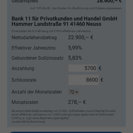
28.600,– €
Gesamtpreis
incl. 19% MwSt., den Kosten für Überführung und Zulassungspapieren
Bank 11 für Privatkunden und Handel GmbH
Hammer Landstraße 91 41460 Neuss
Finanzieren Sie Ihr Fahrzeug mit 5,99% effektivem Jahreszins.
22.900,– €
Nettodarlehensbetrag
5,99%
Effektiver Jahreszins
5,83%
Gebundener Sollzinssatz
€
Anzahlung
€
Schlussrate
Anzahl der Monatsraten
278,– €
Monatsraten
Bei einem Nettodarlehensbetrag von 5.000,- EUR erhalten zwei Drittel der Kunden
einen effektiven Jahreszins von 5,99% oder günstiger (gebundener Sollzinssatz
5,83% p.a. zzgl. eines Bearbeitungsentgelts).
unverbindliche Berechnung