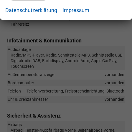
Sitze: Verstellbarkeit
Datenschutzerklärung
Impressum
Höhenverstellbarer Fahrer- und Beifahrersitz,
Höhenverstellbarer Beifahrersitz, Höhenverstellbarer
Fahrersitz
Infotainment & Kommunikation
Audioanlage
Radio/MP3-Player, Radio, Schnittstelle MP3, Schnittstelle USB,
Digitalradio DAB, Farbdisplay, Android Auto, Apple CarPlay,
Touchscreen
Außentemperaturanzeige
vorhanden
Bordcomputer
vorhanden
Telefon
Telefonvorbereitung, Freisprecheinrichtung, Bluetooth
Uhr & Drehzahlmesser
vorhanden
Sicherheit & Assistenz
Airbags
Airbag, Fenster-/Kopfairbags Vorne, Seitenairbags Vorne,