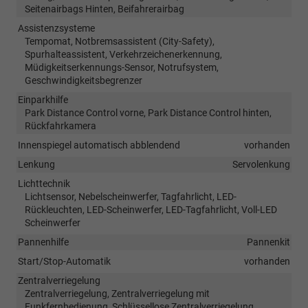
Seitenairbags Hinten, Beifahrerairbag
Assistenzsysteme
Tempomat, Notbremsassistent (City-Safety),
Spurhalteassistent, Verkehrzeichenerkennung,
Müdigkeitserkennungs-Sensor, Notrufsystem,
Geschwindigkeitsbegrenzer
Einparkhilfe
Park Distance Control vorne, Park Distance Control hinten,
Rückfahrkamera
Innenspiegel automatisch abblendend
vorhanden
Lenkung
Servolenkung
Lichttechnik
Lichtsensor, Nebelscheinwerfer, Tagfahrlicht, LED-
Rückleuchten, LED-Scheinwerfer, LED-Tagfahrlicht, Voll-LED
Scheinwerfer
Pannenhilfe
Pannenkit
Start/Stop-Automatik
vorhanden
Zentralverriegelung
Zentralverriegelung, Zentralverriegelung mit
Funkfernbedienung, Schlüssellose Zentralverriegelung