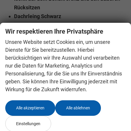
Rücksitzen
Dachrleing Schwarz
Wir respektieren Ihre Privatsphäre
Innen
Unsere Website setzt Cookies ein, um unsere
Armlehnen
Mittelarmlehne
Dienste für Sie bereitzustellen. Hierbei
Fensterheber
elektrisch 4-fach
berücksichtigen wir Ihre Auswahl und verarbeiten
Gepäckraumabtrennung
vorhanden
nur die Daten für Marketing, Analytics und
Innenraumfilter
vorhanden
Personalisierung, für die Sie uns Ihr Einverständnis
Klimatisierung
Klimaautomatik, 2-Zonen-Klimaautomatik
geben. Sie können Ihre Einwilligung jederzeit mit
Laderaumabdeckung
vorhanden
Wirkung für die Zukunft widerrufen.
Lenkrad
in Leder, höhenverstellbar, mit Multifunktionen, mit
Schaltwippen
Alle akzeptieren
Alle ablehnen
Sitze
Isofix (Kindersitzbefestigung), Rücksitzbank hinten geteilt,
Sitzheizung, Isofix Beifahrersitz
Einstellungen
Sitze: Lordosenstütze
Fahrer und Beifahrer