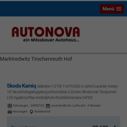
Menü
Skoda Kamiq Bayreuth Nützel Mössbauer Autonova
Brucker Räthel MGS Autohaus günstig Finanzierung
Leasing Neuwagen Gebrauchtwagen Jahreswagen
Marktredwitz Tirschenreuth Hof
Skoda Kamiq
Selection 1.0 TSI 116 PS DSG 4-Jahre-Garantie--Kessy-
16" Alu-Anhängerkupplung schwenkbar-2-Zonen-Climatronic-Tempomat-
LED-AppleCarPlay-AndroidAuto-Rückfahrkamera-2xPDC
Fahrzeugnr.:
24992102
unverbindliche Lieferzeit:
4 Monate
Neuwagen
Waldershof