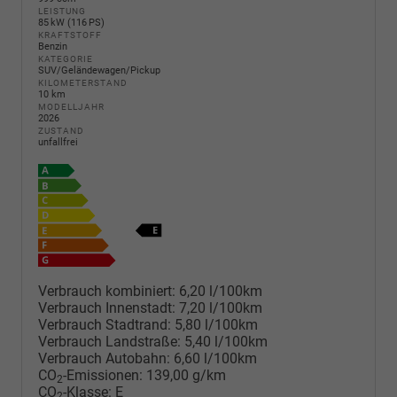
LEISTUNG
85 kW (116 PS)
KRAFTSTOFF
Benzin
KATEGORIE
SUV/Geländewagen/Pickup
KILOMETERSTAND
10 km
MODELLJAHR
2026
ZUSTAND
unfallfrei
Verbrauch kombiniert:
6,20 l/100km
Verbrauch Innenstadt:
7,20 l/100km
Verbrauch Stadtrand:
5,80 l/100km
Verbrauch Landstraße:
5,40 l/100km
Verbrauch Autobahn:
6,60 l/100km
CO
-Emissionen:
139,00 g/km
2
CO
-Klasse:
E
2