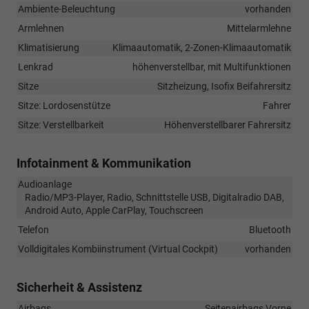
Ambiente-Beleuchtung
vorhanden
Armlehnen
Mittelarmlehne
Klimatisierung
Klimaautomatik, 2-Zonen-Klimaautomatik
Lenkrad
höhenverstellbar, mit Multifunktionen
Sitze
Sitzheizung, Isofix Beifahrersitz
Sitze: Lordosenstütze
Fahrer
Sitze: Verstellbarkeit
Höhenverstellbarer Fahrersitz
Infotainment & Kommunikation
Audioanlage
Radio/MP3-Player, Radio, Schnittstelle USB, Digitalradio DAB,
Android Auto, Apple CarPlay, Touchscreen
Telefon
Bluetooth
Volldigitales Kombiinstrument (Virtual Cockpit)
vorhanden
Sicherheit & Assistenz
Airbags
Seitenairbags Vorne