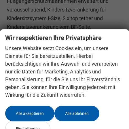
Fußgängerschutzmaßnahmen erweitert und
vorausschauend, Kindersitzverankerung für
Kindersitzsystem I-Size, 2 x top tether und
Kindersitzverankerung vorn BF-Seite,
Notrufsystem eCall , Seitenairbag vorn und hinten,
Wir respektieren Ihre Privatsphäre
mit Kopfairbag, Fahrersitz höhenverstellbar,
Unsere Website setzt Cookies ein, um unsere
Fahrersitz mit Lendenwirbelstütze,
Dienste für Sie bereitzustellen. Hierbei
Lendenwirbelstütze, manuell einstellbar in
berücksichtigen wir Ihre Auswahl und verarbeiten
Vordersitzlehnen, Rücksitzbank ungeteilt, Lehne
nur die Daten für Marketing, Analytics und
geteilt umlegbar mit Mittelarmlehne, Sitzheizung
Personalisierung, für die Sie uns Ihr Einverständnis
geben. Sie können Ihre Einwilligung jederzeit mit
für Vordersitze getrennt regelbar, Vordersitze
Wirkung für die Zukunft widerrufen.
höhenverstellbar, Anschlussgarantie 3 Jahre /
100.000 Km, FRONT ASSIST inkl. adaptive cruise
control (ACC), 12 Volt-Steckdose im Kofferraum,
Alle akzeptieren
Alle ablehnen
Ablenkungs- und Müdigkeitserkennung, Adaptiver
Einstellungen