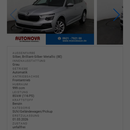
AUSSENFARBE
Silber, Brilliant-Silber Metallic (8E)
INNENAUSSTATTUNG
Grau
GETRIEBE
Automatik
ANTRIEBSACHSE
Frontantrieb
HUBRAUM
999 ccm
LEISTUNG
85 kW (116 PS)
KRAFTSTOFF
Benzin
KATEGORIE
SUV/Geländewagen/Pickup
ERSTZULASSUNG
01.03.2026
ZUSTAND
unfallfrei