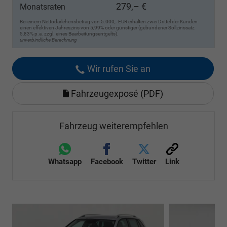
279,– €
Monatsraten
Bei einem Nettodarlehensbetrag von 5.000,- EUR erhalten zwei Drittel der Kunden
einen effektiven Jahreszins von 5,99% oder günstiger (gebundener Sollzinssatz
5,83% p.a. zzgl. eines Bearbeitungsentgelts).
unverbindliche Berechnung
Wir rufen Sie an
Fahrzeugexposé (PDF)
Fahrzeug weiterempfehlen
Whatsapp
Facebook
Twitter
Link