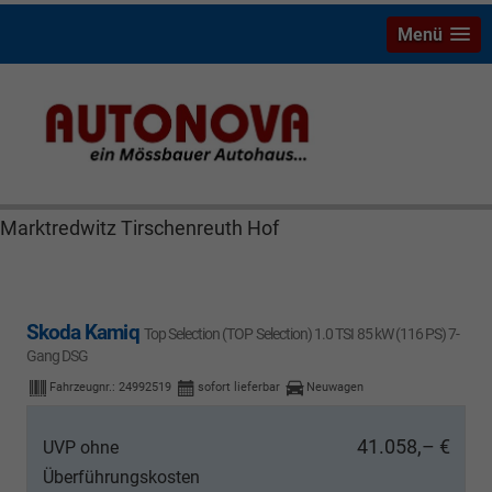
Menü
Skoda Kamiq Bayreuth Nützel Mössbauer Autonova
Brucker Räthel MGS Autohaus günstig Finanzierung
Leasing Neuwagen Gebrauchtwagen Jahreswagen
Marktredwitz Tirschenreuth Hof
Skoda Kamiq
Top Selection (TOP Selection) 1.0 TSI 85 kW (116 PS) 7-
Gang DSG
Fahrzeugnr.:
24992519
sofort lieferbar
Neuwagen
41.058,– €
UVP ohne
Überführungskosten