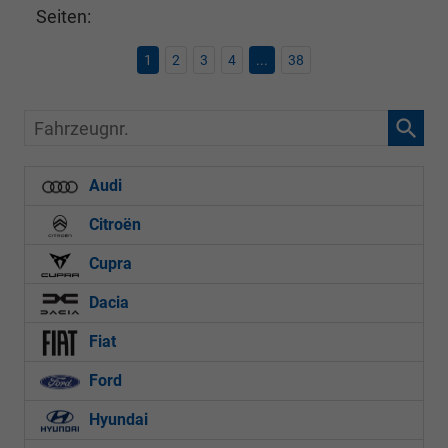
Seiten:
1
2
3
4
...
38
Fahrzeugnr.
Audi
Citroën
Cupra
Dacia
Fiat
Ford
Hyundai