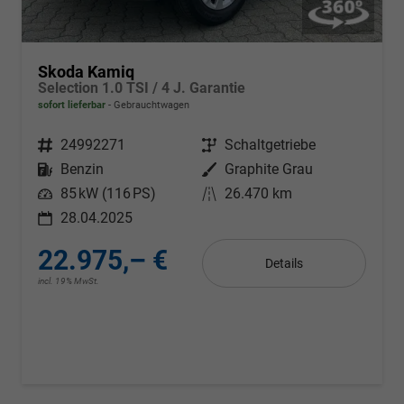
Skoda Kamiq
Selection 1.0 TSI / 4 J. Garantie
sofort lieferbar
Gebrauchtwagen
Fahrzeugnr.
24992271
Getriebe
Schaltgetriebe
Kraftstoff
Benzin
Außenfarbe
Graphite Grau
Leistung
85 kW (116 PS)
Kilometerstand
26.470 km
28.04.2025
22.975,– €
Details
incl. 19% MwSt.