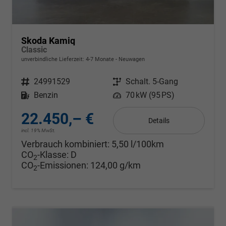
Skoda Kamiq
Classic
unverbindliche Lieferzeit: 4-7 Monate
Neuwagen
Fahrzeugnr.
24991529
Getriebe
Schalt. 5-Gang
Kraftstoff
Benzin
Leistung
70 kW (95 PS)
22.450,– €
Details
incl. 19% MwSt.
Verbrauch kombiniert:
5,50 l/100km
CO
-Klasse:
D
2
CO
-Emissionen:
124,00 g/km
2