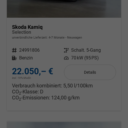
Skoda Kamiq
Selection
unverbindliche Lieferzeit: 4-7 Monate
Neuwagen
Fahrzeugnr.
24991806
Getriebe
Schalt. 5-Gang
Kraftstoff
Benzin
Leistung
70 kW (95 PS)
22.050,– €
Details
incl. 19% MwSt.
Verbrauch kombiniert:
5,50 l/100km
CO
-Klasse:
D
2
CO
-Emissionen:
124,00 g/km
2