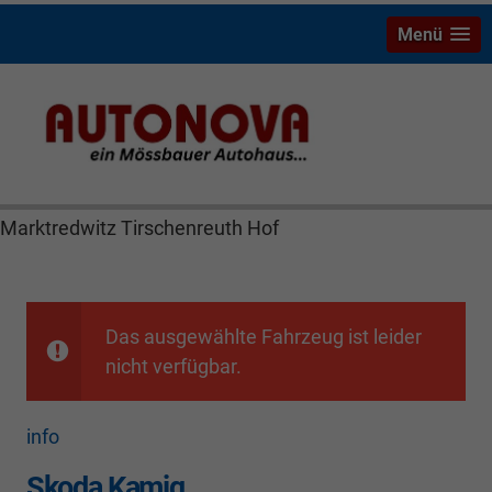
Menü
Skoda Kamiq Bayreuth Nützel Mössbauer Autonova
Brucker Räthel MGS Autohaus günstig Finanzierung
Leasing Neuwagen Gebrauchtwagen Jahreswagen
Marktredwitz Tirschenreuth Hof
Das ausgewählte Fahrzeug ist leider
nicht verfügbar.
info
Skoda Kamiq