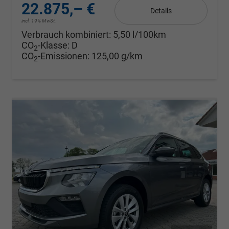
22.875,– €
Details
incl. 19% MwSt.
Verbrauch kombiniert:
5,50 l/100km
CO
-Klasse:
D
2
CO
-Emissionen:
125,00 g/km
2