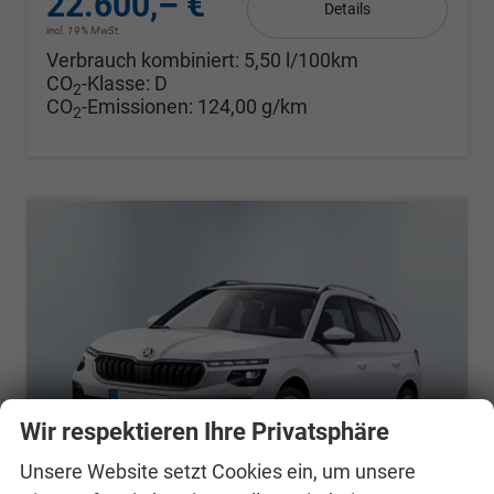
22.600,– €
Details
incl. 19% MwSt.
Verbrauch kombiniert:
5,50 l/100km
CO
-Klasse:
D
2
CO
-Emissionen:
124,00 g/km
2
Wir respektieren Ihre Privatsphäre
Unsere Website setzt Cookies ein, um unsere