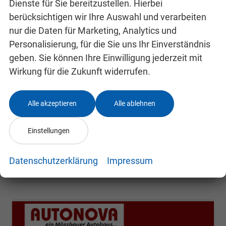
Dienste für Sie bereitzustellen. Hierbei
berücksichtigen wir Ihre Auswahl und verarbeiten
nur die Daten für Marketing, Analytics und
Skoda Kamiq
Selection
Personalisierung, für die Sie uns Ihr Einverständnis
unverbindliche Lieferzeit: 4-7 Monate
Neuwagen
geben. Sie können Ihre Einwilligung jederzeit mit
Wirkung für die Zukunft widerrufen.
Fahrzeugnr.
24991807
Getriebe
Schalt. 6-Gang
Kraftstoff
Benzin
Leistung
85 kW (116 PS)
Alle akzeptieren
Alle ablehnen
22.800,– €
Details
incl. 19% MwSt.
Einstellungen
Verbrauch kombiniert:
5,40 l/100km
CO
-Klasse:
D
2
CO
-Emissionen:
123,00 g/km
Datenschutzerklärung
Impressum
2