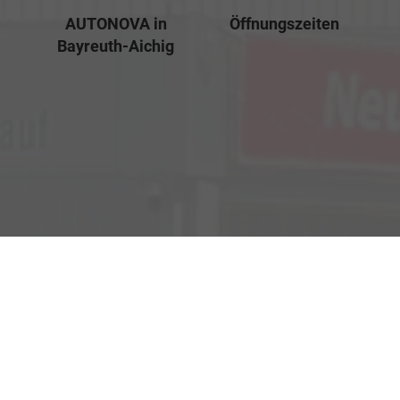
AUTONOVA in
Öffnungszeiten
Bayreuth-Aichig
Verkauf
Kemnather Str. 31
Montag bis Freitag
95448 Bayreuth
09:00-18:00 Uhr