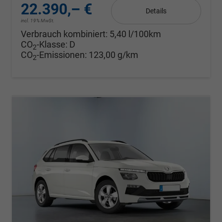
22.390,– €
Details
incl. 19% MwSt.
Verbrauch kombiniert:
5,40 l/100km
CO
-Klasse:
D
2
CO
-Emissionen:
123,00 g/km
2