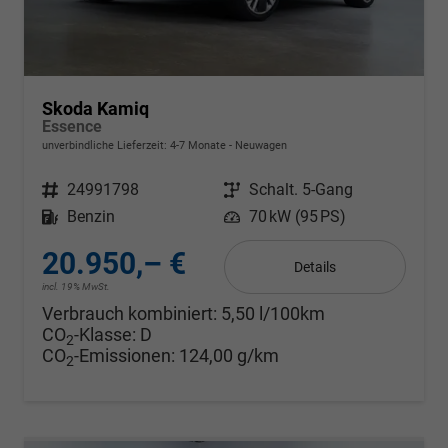
Skoda Kamiq
Essence
unverbindliche Lieferzeit: 4-7 Monate
Neuwagen
Fahrzeugnr.
24991798
Getriebe
Schalt. 5-Gang
Kraftstoff
Benzin
Leistung
70 kW (95 PS)
20.950,– €
Details
incl. 19% MwSt.
Verbrauch kombiniert:
5,50 l/100km
CO
-Klasse:
D
2
CO
-Emissionen:
124,00 g/km
2