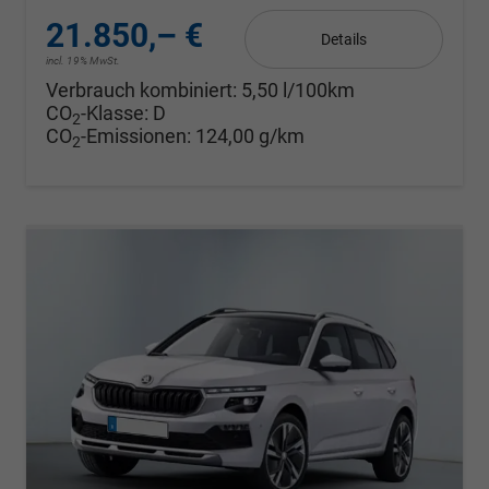
21.850,– €
Details
incl. 19% MwSt.
Verbrauch kombiniert:
5,50 l/100km
CO
-Klasse:
D
2
CO
-Emissionen:
124,00 g/km
2