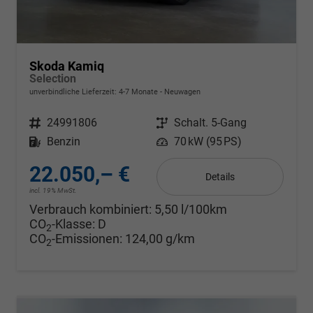
Skoda Kamiq
Selection
unverbindliche Lieferzeit: 4-7 Monate
Neuwagen
Fahrzeugnr.
24991806
Getriebe
Schalt. 5-Gang
Kraftstoff
Benzin
Leistung
70 kW (95 PS)
22.050,– €
Details
incl. 19% MwSt.
Verbrauch kombiniert:
5,50 l/100km
CO
-Klasse:
D
2
CO
-Emissionen:
124,00 g/km
2