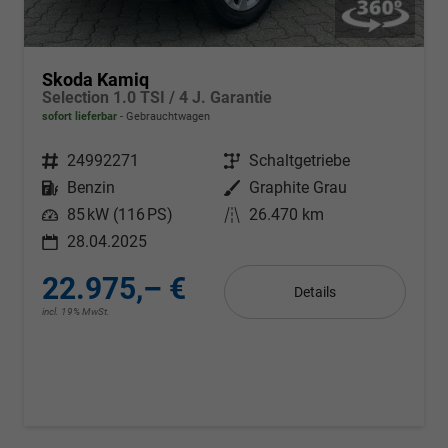
Skoda Kamiq
Selection 1.0 TSI / 4 J. Garantie
sofort lieferbar
Gebrauchtwagen
Fahrzeugnr.
24992271
Getriebe
Schaltgetriebe
Kraftstoff
Benzin
Außenfarbe
Graphite Grau
Leistung
85 kW (116 PS)
Kilometerstand
26.470 km
28.04.2025
22.975,– €
Details
incl. 19% MwSt.