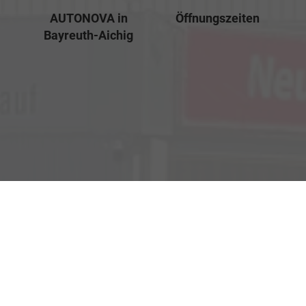
AUTONOVA in
Öffnungszeiten
Bayreuth-Aichig
Verkauf
Kemnather Str. 31
Montag bis Freitag
95448 Bayreuth
09:00-18:00 Uhr