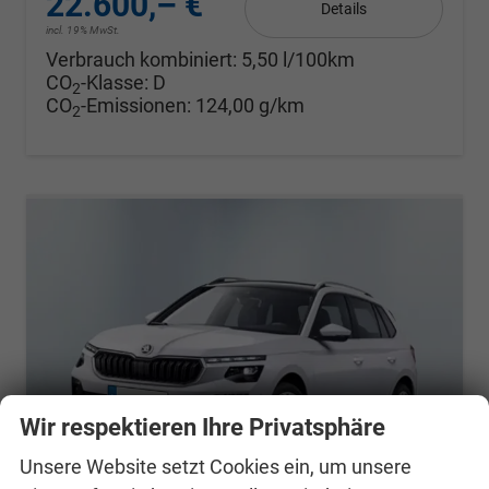
22.600,– €
Details
incl. 19% MwSt.
Verbrauch kombiniert:
5,50 l/100km
CO
-Klasse:
D
2
CO
-Emissionen:
124,00 g/km
2
Wir respektieren Ihre Privatsphäre
Unsere Website setzt Cookies ein, um unsere