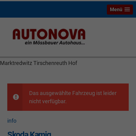
Menü
Skoda Kamiq Bayreuth Nützel Mössbauer Autonova
Brucker Räthel MGS Autohaus günstig Finanzierung
Leasing Neuwagen Gebrauchtwagen Jahreswagen
Marktredwitz Tirschenreuth Hof
Das ausgewählte Fahrzeug ist leider
nicht verfügbar.
info
Skoda Kamiq