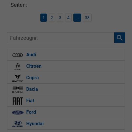
Seiten:
1
2
3
4
...
38
Fahrzeugnr.
Audi
Citroën
Cupra
Dacia
Fiat
Ford
Hyundai