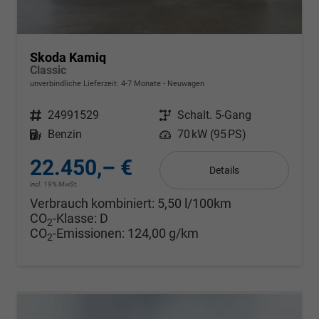
Skoda Kamiq
Classic
unverbindliche Lieferzeit: 4-7 Monate
Neuwagen
Fahrzeugnr.
24991529
Getriebe
Schalt. 5-Gang
Kraftstoff
Benzin
Leistung
70 kW (95 PS)
22.450,– €
Details
incl. 19% MwSt.
Verbrauch kombiniert:
5,50 l/100km
CO
-Klasse:
D
2
CO
-Emissionen:
124,00 g/km
2