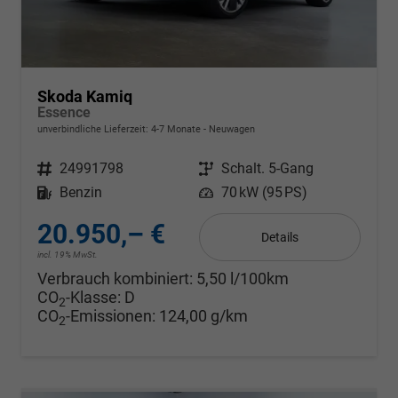
Skoda Kamiq
Essence
unverbindliche Lieferzeit: 4-7 Monate
Neuwagen
Fahrzeugnr.
24991798
Getriebe
Schalt. 5-Gang
Kraftstoff
Benzin
Leistung
70 kW (95 PS)
20.950,– €
Details
incl. 19% MwSt.
Verbrauch kombiniert:
5,50 l/100km
CO
-Klasse:
D
2
CO
-Emissionen:
124,00 g/km
2