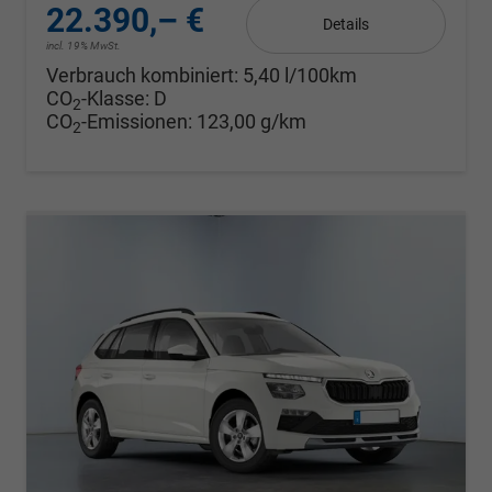
22.390,– €
Details
incl. 19% MwSt.
Verbrauch kombiniert:
5,40 l/100km
CO
-Klasse:
D
2
CO
-Emissionen:
123,00 g/km
2