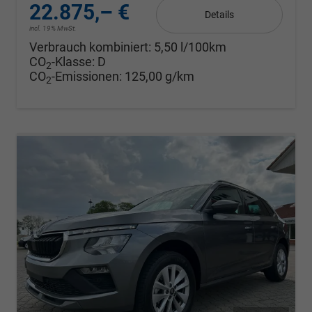
22.875,– €
Details
incl. 19% MwSt.
Verbrauch kombiniert:
5,50 l/100km
CO
-Klasse:
D
2
CO
-Emissionen:
125,00 g/km
2