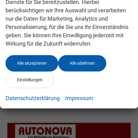
Dienste für Sie bereitzustellen. Hierbei
berücksichtigen wir Ihre Auswahl und verarbeiten
nur die Daten für Marketing, Analytics und
Skoda Kamiq
Selection
Personalisierung, für die Sie uns Ihr Einverständnis
unverbindliche Lieferzeit: 4-7 Monate
Neuwagen
geben. Sie können Ihre Einwilligung jederzeit mit
Wirkung für die Zukunft widerrufen.
Fahrzeugnr.
24991807
Getriebe
Schalt. 6-Gang
Kraftstoff
Benzin
Leistung
85 kW (116 PS)
Alle akzeptieren
Alle ablehnen
22.800,– €
Details
incl. 19% MwSt.
Einstellungen
Verbrauch kombiniert:
5,40 l/100km
CO
-Klasse:
D
2
CO
-Emissionen:
123,00 g/km
Datenschutzerklärung
Impressum
2