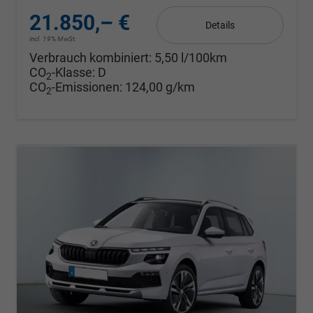
21.850,– €
Details
incl. 19% MwSt.
Verbrauch kombiniert:
5,50 l/100km
CO
-Klasse:
D
2
CO
-Emissionen:
124,00 g/km
2