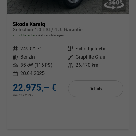
Skoda Kamiq
Selection 1.0 TSI / 4 J. Garantie
sofort lieferbar
Gebrauchtwagen
Fahrzeugnr.
24992271
Getriebe
Schaltgetriebe
Kraftstoff
Benzin
Außenfarbe
Graphite Grau
Leistung
85 kW (116 PS)
Kilometerstand
26.470 km
28.04.2025
22.975,– €
Details
incl. 19% MwSt.