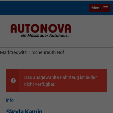
Menü
Skoda Kamiq Bayreuth Nützel Mössbauer Autonova
Brucker Räthel MGS Autohaus günstig Finanzierung
Leasing Neuwagen Gebrauchtwagen Jahreswagen
Marktredwitz Tirschenreuth Hof
Das ausgewählte Fahrzeug ist leider
nicht verfügbar.
info
Skoda Kamiq