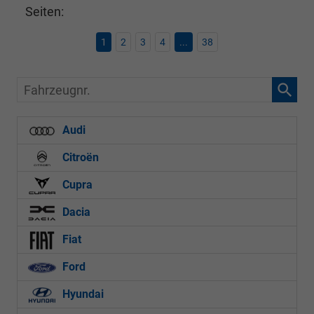
Seiten:
1
2
3
4
...
38
Fahrzeugnr.
Audi
Citroën
Cupra
Dacia
Fiat
Ford
Hyundai