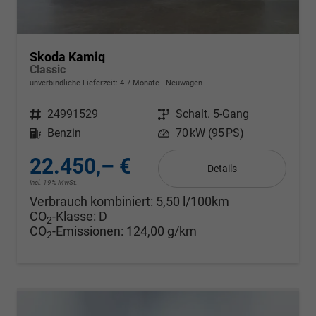
Skoda Kamiq
Classic
unverbindliche Lieferzeit: 4-7 Monate
Neuwagen
Fahrzeugnr.
24991529
Getriebe
Schalt. 5-Gang
Kraftstoff
Benzin
Leistung
70 kW (95 PS)
22.450,– €
Details
incl. 19% MwSt.
Verbrauch kombiniert:
5,50 l/100km
CO
-Klasse:
D
2
CO
-Emissionen:
124,00 g/km
2