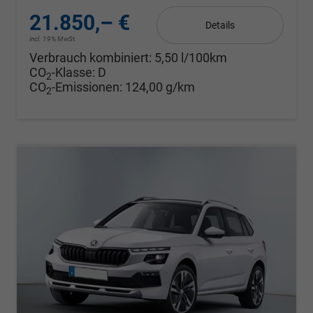
21.850,– €
Details
incl. 19% MwSt.
Verbrauch kombiniert:
5,50 l/100km
CO
-Klasse:
D
2
CO
-Emissionen:
124,00 g/km
2