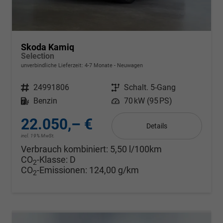
Skoda Kamiq
Selection
unverbindliche Lieferzeit: 4-7 Monate
Neuwagen
Fahrzeugnr.
24991806
Getriebe
Schalt. 5-Gang
Kraftstoff
Benzin
Leistung
70 kW (95 PS)
22.050,– €
Details
incl. 19% MwSt.
Verbrauch kombiniert:
5,50 l/100km
CO
-Klasse:
D
2
CO
-Emissionen:
124,00 g/km
2