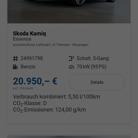
Skoda Kamiq
Essence
unverbindliche Lieferzeit: 4-7 Monate
Neuwagen
Fahrzeugnr.
24991798
Getriebe
Schalt. 5-Gang
Kraftstoff
Benzin
Leistung
70 kW (95 PS)
20.950,– €
Details
incl. 19% MwSt.
Verbrauch kombiniert:
5,50 l/100km
CO
-Klasse:
D
2
CO
-Emissionen:
124,00 g/km
2