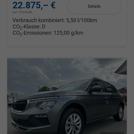
22.875,– €
Details
incl. 19% MwSt.
Verbrauch kombiniert:
5,50 l/100km
CO
-Klasse:
D
2
CO
-Emissionen:
125,00 g/km
2