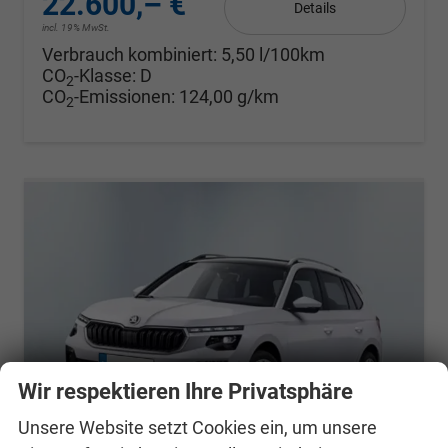
22.600,– €
Details
incl. 19% MwSt.
Verbrauch kombiniert:
5,50 l/100km
CO
-Klasse:
D
2
CO
-Emissionen:
124,00 g/km
2
Wir respektieren Ihre Privatsphäre
Unsere Website setzt Cookies ein, um unsere