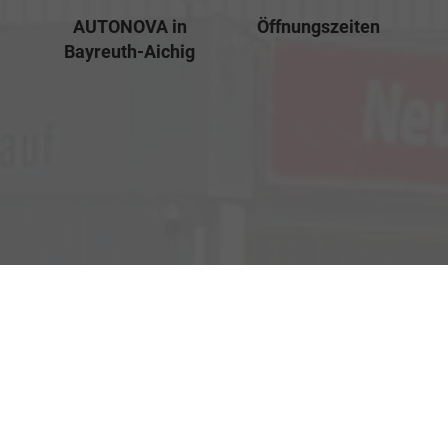
AUTONOVA in
Öffnungszeiten
Bayreuth-Aichig
Verkauf
Kemnather Str. 31
Montag bis Freitag
95448 Bayreuth
09:00-18:00 Uhr