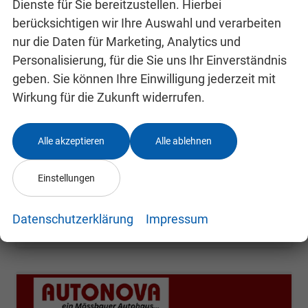
Dienste für Sie bereitzustellen. Hierbei
berücksichtigen wir Ihre Auswahl und verarbeiten
nur die Daten für Marketing, Analytics und
Skoda Kamiq
Selection
Personalisierung, für die Sie uns Ihr Einverständnis
unverbindliche Lieferzeit: 4-7 Monate
Neuwagen
geben. Sie können Ihre Einwilligung jederzeit mit
Wirkung für die Zukunft widerrufen.
Fahrzeugnr.
24991807
Getriebe
Schalt. 6-Gang
Kraftstoff
Benzin
Leistung
85 kW (116 PS)
Alle akzeptieren
Alle ablehnen
22.800,– €
Details
incl. 19% MwSt.
Einstellungen
Verbrauch kombiniert:
5,40 l/100km
CO
-Klasse:
D
2
CO
-Emissionen:
123,00 g/km
Datenschutzerklärung
Impressum
2