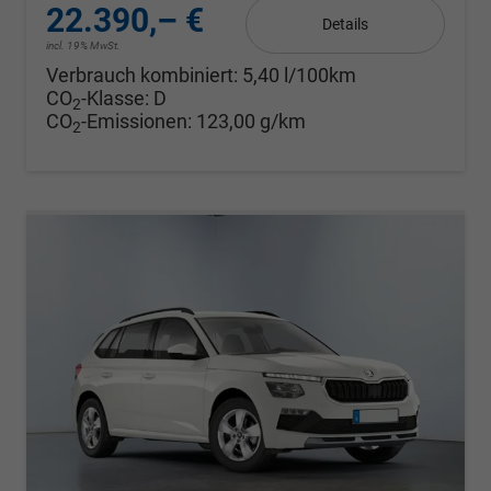
22.390,– €
Details
incl. 19% MwSt.
Verbrauch kombiniert:
5,40 l/100km
CO
-Klasse:
D
2
CO
-Emissionen:
123,00 g/km
2