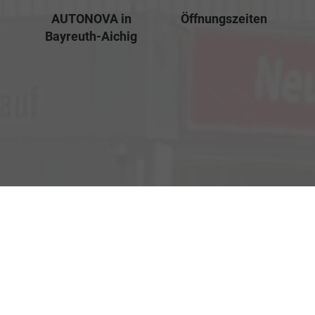
AUTONOVA in
Öffnungszeiten
Bayreuth-Aichig
Verkauf
Kemnather Str. 31
Montag bis Freitag
95448 Bayreuth
09:00-18:00 Uhr