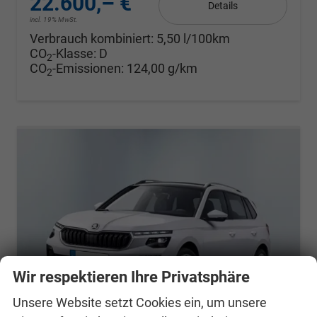
22.600,– €
Details
incl. 19% MwSt.
Verbrauch kombiniert:
5,50 l/100km
CO
-Klasse:
D
2
CO
-Emissionen:
124,00 g/km
2
Wir respektieren Ihre Privatsphäre
Unsere Website setzt Cookies ein, um unsere