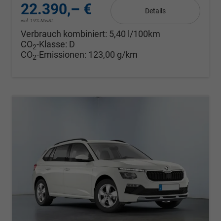
22.390,– €
Details
incl. 19% MwSt.
Verbrauch kombiniert:
5,40 l/100km
CO
-Klasse:
D
2
CO
-Emissionen:
123,00 g/km
2