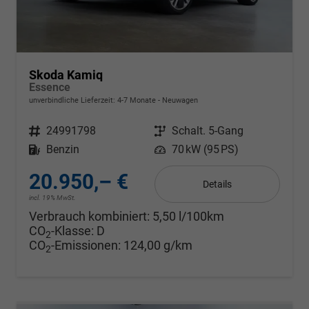
Skoda Kamiq
Essence
unverbindliche Lieferzeit: 4-7 Monate
Neuwagen
Fahrzeugnr.
24991798
Getriebe
Schalt. 5-Gang
Kraftstoff
Benzin
Leistung
70 kW (95 PS)
20.950,– €
Details
incl. 19% MwSt.
Verbrauch kombiniert:
5,50 l/100km
CO
-Klasse:
D
2
CO
-Emissionen:
124,00 g/km
2