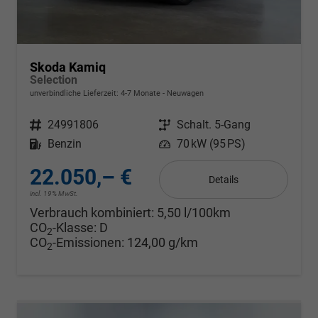
Skoda Kamiq
Selection
unverbindliche Lieferzeit: 4-7 Monate
Neuwagen
Fahrzeugnr.
24991806
Getriebe
Schalt. 5-Gang
Kraftstoff
Benzin
Leistung
70 kW (95 PS)
22.050,– €
Details
incl. 19% MwSt.
Verbrauch kombiniert:
5,50 l/100km
CO
-Klasse:
D
2
CO
-Emissionen:
124,00 g/km
2