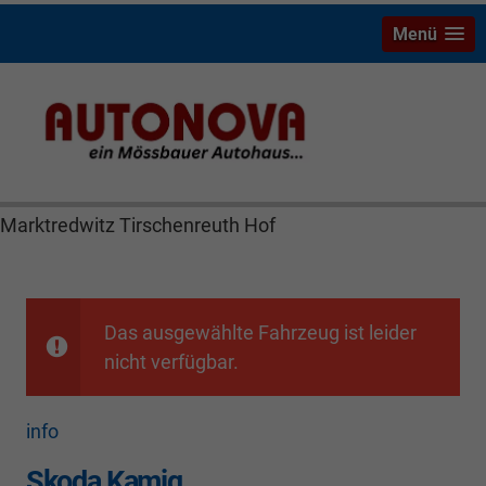
Menü
Skoda Kamiq Bayreuth Nützel Mössbauer Autonova
Brucker Räthel MGS Autohaus günstig Finanzierung
Leasing Neuwagen Gebrauchtwagen Jahreswagen
Marktredwitz Tirschenreuth Hof
Das ausgewählte Fahrzeug ist leider
nicht verfügbar.
info
Skoda Kamiq