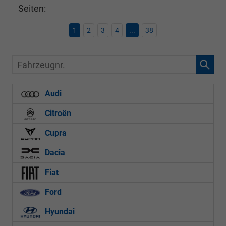
Seiten:
1
2
3
4
...
38
Fahrzeugnr.
Audi
Citroën
Cupra
Dacia
Fiat
Ford
Hyundai