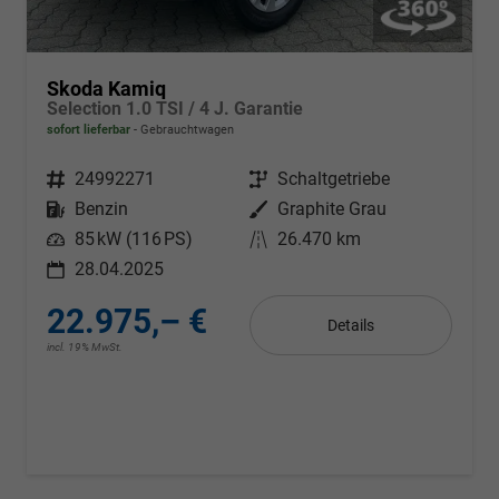
Skoda Kamiq
Selection 1.0 TSI / 4 J. Garantie
sofort lieferbar
Gebrauchtwagen
Fahrzeugnr.
24992271
Getriebe
Schaltgetriebe
Kraftstoff
Benzin
Außenfarbe
Graphite Grau
Leistung
85 kW (116 PS)
Kilometerstand
26.470 km
28.04.2025
22.975,– €
Details
incl. 19% MwSt.