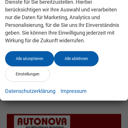
Dienste für Sie bereitzustellen. Hierbei
berücksichtigen wir Ihre Auswahl und verarbeiten
nur die Daten für Marketing, Analytics und
Skoda Kamiq
Selection
Personalisierung, für die Sie uns Ihr Einverständnis
unverbindliche Lieferzeit: 4-7 Monate
Neuwagen
geben. Sie können Ihre Einwilligung jederzeit mit
Wirkung für die Zukunft widerrufen.
Fahrzeugnr.
24991807
Getriebe
Schalt. 6-Gang
Kraftstoff
Benzin
Leistung
85 kW (116 PS)
Alle akzeptieren
Alle ablehnen
22.800,– €
Details
incl. 19% MwSt.
Einstellungen
Verbrauch kombiniert:
5,40 l/100km
CO
-Klasse:
D
2
CO
-Emissionen:
123,00 g/km
Datenschutzerklärung
Impressum
2