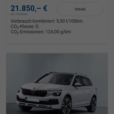
21.850,– €
Details
incl. 19% MwSt.
Verbrauch kombiniert:
5,50 l/100km
CO
-Klasse:
D
2
CO
-Emissionen:
124,00 g/km
2