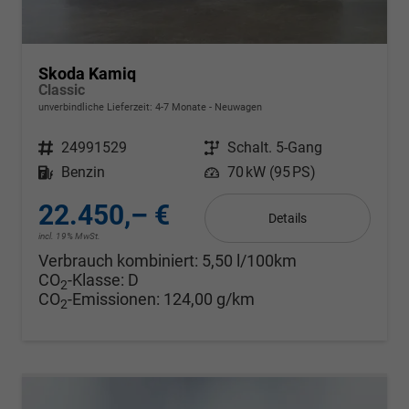
Skoda Kamiq
Classic
unverbindliche Lieferzeit: 4-7 Monate
Neuwagen
Fahrzeugnr.
24991529
Getriebe
Schalt. 5-Gang
Kraftstoff
Benzin
Leistung
70 kW (95 PS)
22.450,– €
Details
incl. 19% MwSt.
Verbrauch kombiniert:
5,50 l/100km
CO
-Klasse:
D
2
CO
-Emissionen:
124,00 g/km
2