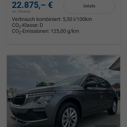
22.875,– €
Details
incl. 19% MwSt.
Verbrauch kombiniert:
5,50 l/100km
CO
-Klasse:
D
2
CO
-Emissionen:
125,00 g/km
2