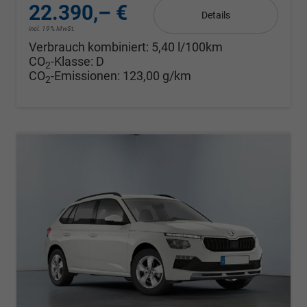
22.390,– €
Details
incl. 19% MwSt.
Verbrauch kombiniert:
5,40 l/100km
CO
-Klasse:
D
2
CO
-Emissionen:
123,00 g/km
2