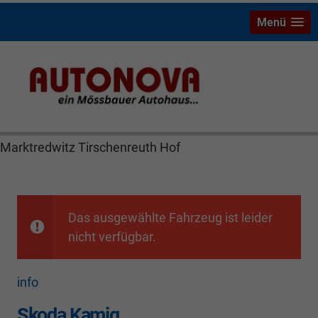
Menü
Skoda Kamiq Bayreuth Nützel Mössbauer Autonova
Brucker Räthel MGS Autohaus günstig Finanzierung
Leasing Neuwagen Gebrauchtwagen Jahreswagen
Marktredwitz Tirschenreuth Hof
Das ausgewählte Fahrzeug ist leider
nicht verfügbar.
info
Skoda Kamiq