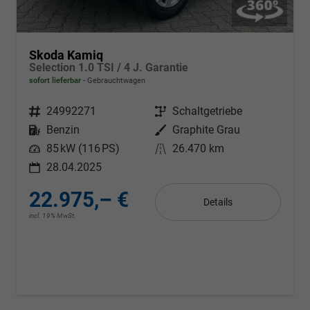
Skoda Kamiq
Selection 1.0 TSI / 4 J. Garantie
sofort lieferbar
Gebrauchtwagen
Fahrzeugnr.
24992271
Getriebe
Schaltgetriebe
Kraftstoff
Benzin
Außenfarbe
Graphite Grau
Leistung
85 kW (116 PS)
Kilometerstand
26.470 km
28.04.2025
22.975,– €
Details
incl. 19% MwSt.