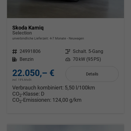
Skoda Kamiq
Selection
unverbindliche Lieferzeit: 4-7 Monate
Neuwagen
Fahrzeugnr.
24991806
Getriebe
Schalt. 5-Gang
Kraftstoff
Benzin
Leistung
70 kW (95 PS)
22.050,– €
Details
incl. 19% MwSt.
Verbrauch kombiniert:
5,50 l/100km
CO
-Klasse:
D
2
CO
-Emissionen:
124,00 g/km
2