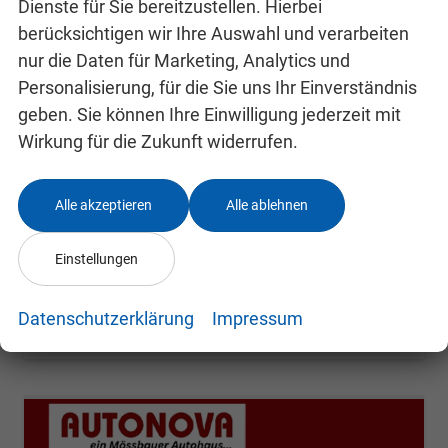
Dienste für Sie bereitzustellen. Hierbei
berücksichtigen wir Ihre Auswahl und verarbeiten
nur die Daten für Marketing, Analytics und
Skoda Kamiq
Selection
Personalisierung, für die Sie uns Ihr Einverständnis
unverbindliche Lieferzeit: 4-7 Monate
Neuwagen
geben. Sie können Ihre Einwilligung jederzeit mit
Wirkung für die Zukunft widerrufen.
Fahrzeugnr.
24991807
Getriebe
Schalt. 6-Gang
Kraftstoff
Benzin
Leistung
85 kW (116 PS)
Alle akzeptieren
Alle ablehnen
22.800,– €
Details
incl. 19% MwSt.
Einstellungen
Verbrauch kombiniert:
5,40 l/100km
CO
-Klasse:
D
2
CO
-Emissionen:
123,00 g/km
Datenschutzerklärung
Impressum
2