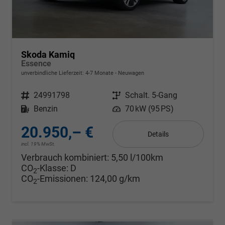
Skoda Kamiq
Essence
unverbindliche Lieferzeit: 4-7 Monate
Neuwagen
Fahrzeugnr.
24991798
Getriebe
Schalt. 5-Gang
Kraftstoff
Benzin
Leistung
70 kW (95 PS)
20.950,– €
Details
incl. 19% MwSt.
Verbrauch kombiniert:
5,50 l/100km
CO
-Klasse:
D
2
CO
-Emissionen:
124,00 g/km
2