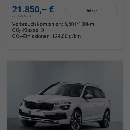
21.850,– €
Details
incl. 19% MwSt.
Verbrauch kombiniert:
5,50 l/100km
CO
-Klasse:
D
2
CO
-Emissionen:
124,00 g/km
2