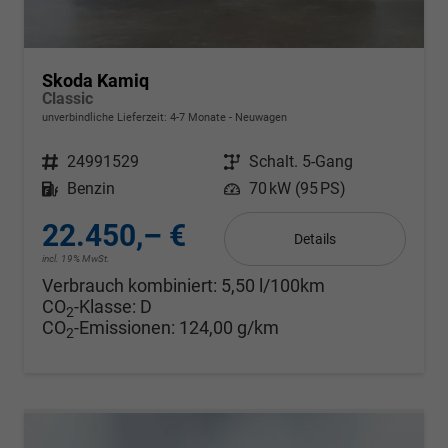
Skoda Kamiq
Classic
unverbindliche Lieferzeit: 4-7 Monate
Neuwagen
Fahrzeugnr.
24991529
Getriebe
Schalt. 5-Gang
Kraftstoff
Benzin
Leistung
70 kW (95 PS)
22.450,– €
Details
incl. 19% MwSt.
Verbrauch kombiniert:
5,50 l/100km
CO
-Klasse:
D
2
CO
-Emissionen:
124,00 g/km
2