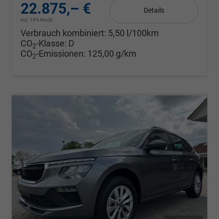
22.875,– €
Details
incl. 19% MwSt.
Verbrauch kombiniert:
5,50 l/100km
CO
-Klasse:
D
2
CO
-Emissionen:
125,00 g/km
2