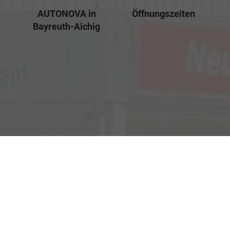
AUTONOVA in
Öffnungszeiten
Bayreuth-Aichig
Verkauf
Kemnather Str. 31
Montag bis Freitag
95448 Bayreuth
09:00-18:00 Uhr