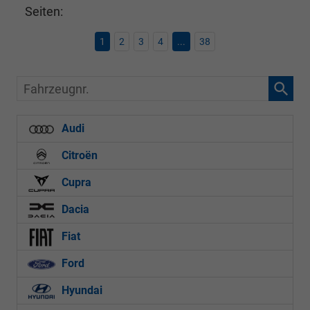
Seiten:
1
2
3
4
...
38
Fahrzeugnr.
Audi
Citroën
Cupra
Dacia
Fiat
Ford
Hyundai