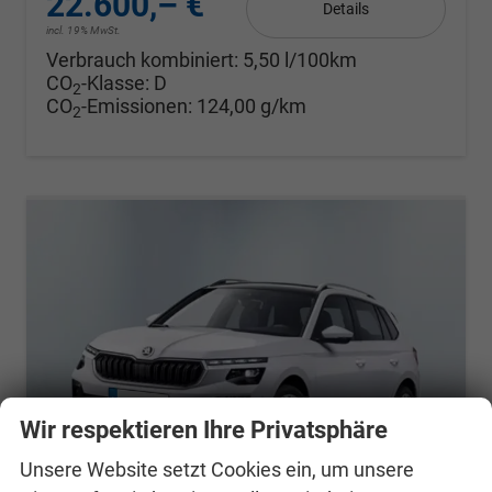
22.600,– €
Details
incl. 19% MwSt.
Verbrauch kombiniert:
5,50 l/100km
CO
-Klasse:
D
2
CO
-Emissionen:
124,00 g/km
2
Wir respektieren Ihre Privatsphäre
Unsere Website setzt Cookies ein, um unsere